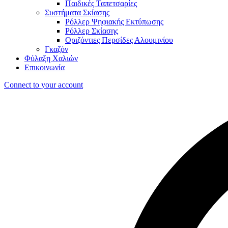
Παιδικές Ταπετσαρίες
Συστήματα Σκίασης
Ρόλλερ Ψηφιακής Εκτύπωσης
Ρόλλερ Σκίασης
Οριζόντιες Περσίδες Αλουμινίου
Γκαζόν
Φύλαξη Χαλιών
Επικοινωνία
Connect to your account