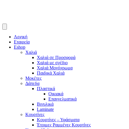
Αρχική
Εταιρεία
Eshop
Χαλιά
Χαλιά σε Προσφορά
Χαλιά με σχέδιο
Χαλιά Μονόχρωμα
Παιδικά Χαλιά
Μοκέτες
Δάπεδα
Πλαστικά
Οικιακά
Επαγγελματικά
Βινυλικά
Laminate
Κουρτίνες
Κουρτίνες – Υφάσματα
Έτοιμες Ραμμένες Κουρτίνες