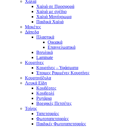
Χαλιά
Χαλιά σε Προσφορά
Χαλιά με σχέδιο
Χαλιά Μονόχρωμα
Παιδικά Χαλιά
Μοκέτες
Δάπεδα
Πλαστικά
Οικιακά
Επαγγελματικά
Βινυλικά
Laminate
Κουρτίνες
Κουρτίνες – Υφάσματα
Έτοιμες Ραμμένες Κουρτίνες
Κουρτινόξυλα
Λευκά Είδη
Κουβέρτες
Κουβερλί
Ριχτάρια
Βρεφικές Πετσέτες
Τοίχος
Ταπετσαρίες
Φωτοταπετσαρίες
Παιδικές Φωτοταπετσαρίες