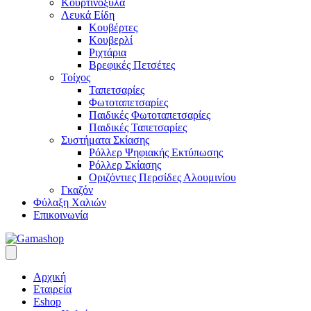
Κουρτινόξυλα
Λευκά Είδη
Κουβέρτες
Κουβερλί
Ριχτάρια
Βρεφικές Πετσέτες
Τοίχος
Ταπετσαρίες
Φωτοταπετσαρίες
Παιδικές Φωτοταπετσαρίες
Παιδικές Ταπετσαρίες
Συστήματα Σκίασης
Ρόλλερ Ψηφιακής Εκτύπωσης
Ρόλλερ Σκίασης
Οριζόντιες Περσίδες Αλουμινίου
Γκαζόν
Φύλαξη Χαλιών
Επικοινωνία
Αρχική
Εταιρεία
Eshop