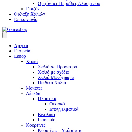
Οριζόντιες Περσίδες Αλουμινίου
Γκαζόν
Φύλαξη Χαλιών
Επικοινωνία
Αρχική
Εταιρεία
Eshop
Χαλιά
Χαλιά σε Προσφορά
Χαλιά με σχέδιο
Χαλιά Μονόχρωμα
Παιδικά Χαλιά
Μοκέτες
Δάπεδα
Πλαστικά
Οικιακά
Επαγγελματικά
Βινυλικά
Laminate
Κουρτίνες
Κουρτίνες – Υφάσματα