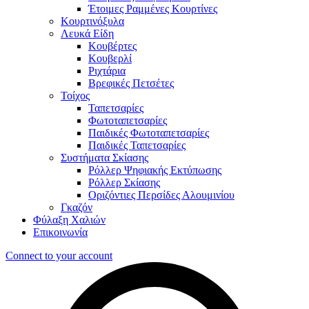
Έτοιμες Ραμμένες Κουρτίνες
Κουρτινόξυλα
Λευκά Είδη
Κουβέρτες
Κουβερλί
Ριχτάρια
Βρεφικές Πετσέτες
Τοίχος
Ταπετσαρίες
Φωτοταπετσαρίες
Παιδικές Φωτοταπετσαρίες
Παιδικές Ταπετσαρίες
Συστήματα Σκίασης
Ρόλλερ Ψηφιακής Εκτύπωσης
Ρόλλερ Σκίασης
Οριζόντιες Περσίδες Αλουμινίου
Γκαζόν
Φύλαξη Χαλιών
Επικοινωνία
Connect to your account