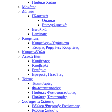
Παιδικά Χαλιά
Μοκέτες
Δάπεδα
Πλαστικά
Οικιακά
Επαγγελματικά
Βινυλικά
Laminate
Κουρτίνες
Κουρτίνες – Υφάσματα
Έτοιμες Ραμμένες Κουρτίνες
Κουρτινόξυλα
Λευκά Είδη
Κουβέρτες
Κουβερλί
Ριχτάρια
Βρεφικές Πετσέτες
Τοίχος
Ταπετσαρίες
Φωτοταπετσαρίες
Παιδικές Φωτοταπετσαρίες
Παιδικές Ταπετσαρίες
Συστήματα Σκίασης
Ρόλλερ Ψηφιακής Εκτύπωσης
Ρόλλερ Σκίασης