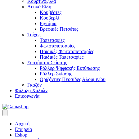
Κουρτινόξυλα
Λευκά Είδη
Κουβέρτες
Κουβερλί
Ριχτάρια
Βρεφικές Πετσέτες
Τοίχος
Ταπετσαρίες
Φωτοταπετσαρίες
Παιδικές Φωτοταπετσαρίες
Παιδικές Ταπετσαρίες
Συστήματα Σκίασης
Ρόλλερ Ψηφιακής Εκτύπωσης
Ρόλλερ Σκίασης
Οριζόντιες Περσίδες Αλουμινίου
Γκαζόν
Φύλαξη Χαλιών
Επικοινωνία
Αρχική
Εταιρεία
Eshop