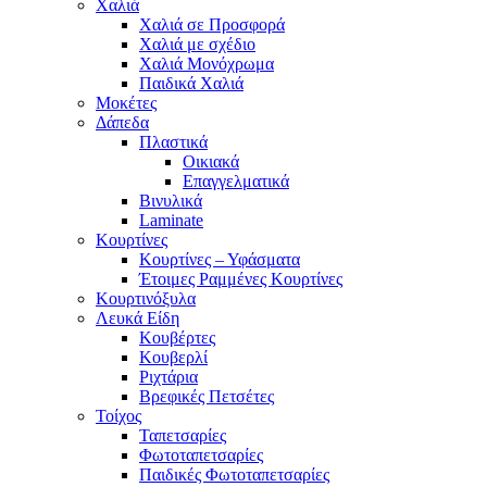
Χαλιά
Χαλιά σε Προσφορά
Χαλιά με σχέδιο
Χαλιά Μονόχρωμα
Παιδικά Χαλιά
Μοκέτες
Δάπεδα
Πλαστικά
Οικιακά
Επαγγελματικά
Βινυλικά
Laminate
Κουρτίνες
Κουρτίνες – Υφάσματα
Έτοιμες Ραμμένες Κουρτίνες
Κουρτινόξυλα
Λευκά Είδη
Κουβέρτες
Κουβερλί
Ριχτάρια
Βρεφικές Πετσέτες
Τοίχος
Ταπετσαρίες
Φωτοταπετσαρίες
Παιδικές Φωτοταπετσαρίες