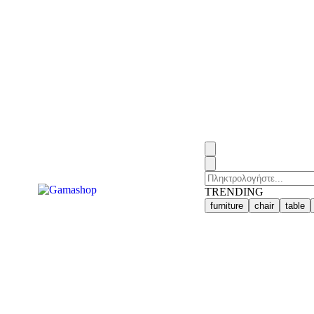
TRENDING
furniture
chair
table