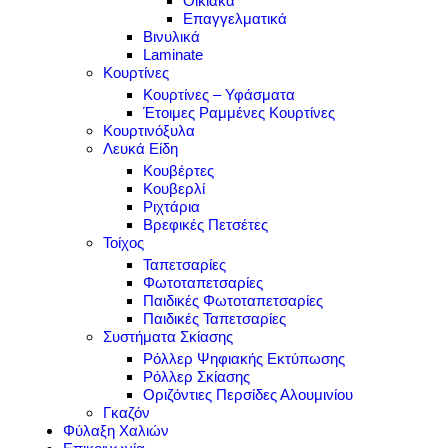
Οικιακά
Επαγγελματικά
Βινυλικά
Laminate
Κουρτίνες
Κουρτίνες – Υφάσματα
Έτοιμες Ραμμένες Κουρτίνες
Κουρτινόξυλα
Λευκά Είδη
Κουβέρτες
Κουβερλί
Ριχτάρια
Βρεφικές Πετσέτες
Τοίχος
Ταπετσαρίες
Φωτοταπετσαρίες
Παιδικές Φωτοταπετσαρίες
Παιδικές Ταπετσαρίες
Συστήματα Σκίασης
Ρόλλερ Ψηφιακής Εκτύπωσης
Ρόλλερ Σκίασης
Οριζόντιες Περσίδες Αλουμινίου
Γκαζόν
Φύλαξη Χαλιών