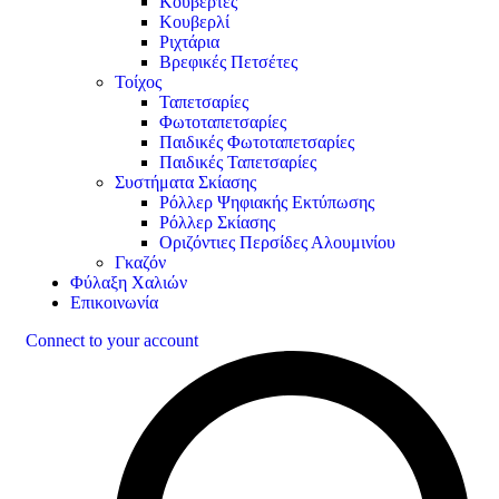
Κουβέρτες
Κουβερλί
Ριχτάρια
Βρεφικές Πετσέτες
Τοίχος
Ταπετσαρίες
Φωτοταπετσαρίες
Παιδικές Φωτοταπετσαρίες
Παιδικές Ταπετσαρίες
Συστήματα Σκίασης
Ρόλλερ Ψηφιακής Εκτύπωσης
Ρόλλερ Σκίασης
Οριζόντιες Περσίδες Αλουμινίου
Γκαζόν
Φύλαξη Χαλιών
Επικοινωνία
Connect to your account