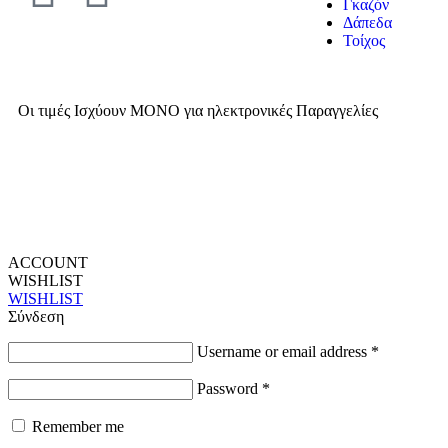
Γκαζόν
Δάπεδα
Τοίχος
Οι τιμές Ισχύουν ΜΟΝΟ για ηλεκτρονικές Παραγγελίες
ACCOUNT
WISHLIST
WISHLIST
Σύνδεση
Username or email address
*
Password
*
Remember me