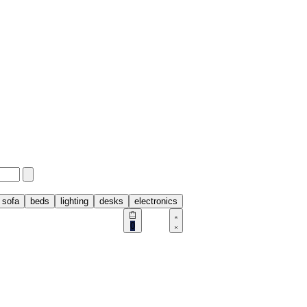
sofa
beds
lighting
desks
electronics
0