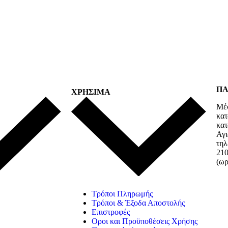
ΠΑ
ΧΡΗΣΙΜΑ
Μέσ
κα
κατ
Αγι
τηλ
210
(ωρ
Τρόποι Πληρωμής
Τρόποι & Έξοδα Αποστολής
Επιστροφές
Οροι και Προϋποθέσεις Χρήσης