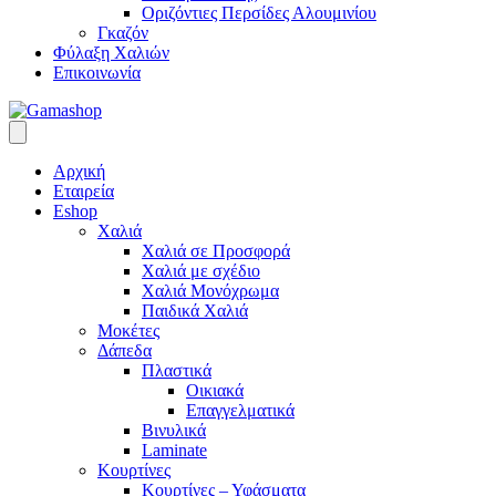
Οριζόντιες Περσίδες Αλουμινίου
Γκαζόν
Φύλαξη Χαλιών
Επικοινωνία
Αρχική
Εταιρεία
Eshop
Χαλιά
Χαλιά σε Προσφορά
Χαλιά με σχέδιο
Χαλιά Μονόχρωμα
Παιδικά Χαλιά
Μοκέτες
Δάπεδα
Πλαστικά
Οικιακά
Επαγγελματικά
Βινυλικά
Laminate
Κουρτίνες
Κουρτίνες – Υφάσματα