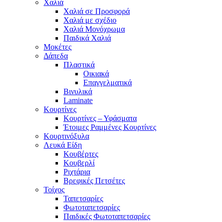
Χαλιά
Χαλιά σε Προσφορά
Χαλιά με σχέδιο
Χαλιά Μονόχρωμα
Παιδικά Χαλιά
Μοκέτες
Δάπεδα
Πλαστικά
Οικιακά
Επαγγελματικά
Βινυλικά
Laminate
Κουρτίνες
Κουρτίνες – Υφάσματα
Έτοιμες Ραμμένες Κουρτίνες
Κουρτινόξυλα
Λευκά Είδη
Κουβέρτες
Κουβερλί
Ριχτάρια
Βρεφικές Πετσέτες
Τοίχος
Ταπετσαρίες
Φωτοταπετσαρίες
Παιδικές Φωτοταπετσαρίες