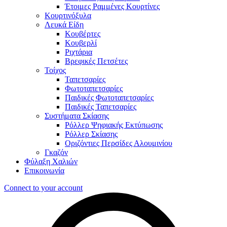
Έτοιμες Ραμμένες Κουρτίνες
Κουρτινόξυλα
Λευκά Είδη
Κουβέρτες
Κουβερλί
Ριχτάρια
Βρεφικές Πετσέτες
Τοίχος
Ταπετσαρίες
Φωτοταπετσαρίες
Παιδικές Φωτοταπετσαρίες
Παιδικές Ταπετσαρίες
Συστήματα Σκίασης
Ρόλλερ Ψηφιακής Εκτύπωσης
Ρόλλερ Σκίασης
Οριζόντιες Περσίδες Αλουμινίου
Γκαζόν
Φύλαξη Χαλιών
Επικοινωνία
Connect to your account