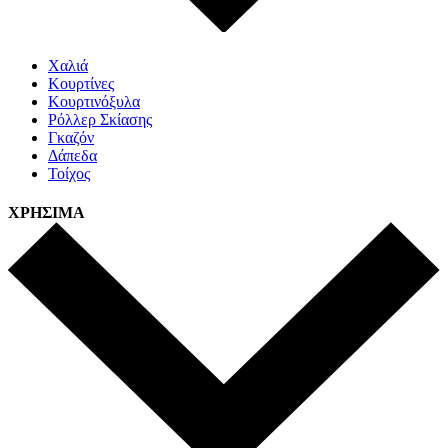
Χαλιά
Κουρτίνες
Κουρτινόξυλα
Ρόλλερ Σκίασης
Γκαζόν
Δάπεδα
Τοίχος
ΧΡΗΣΙΜΑ