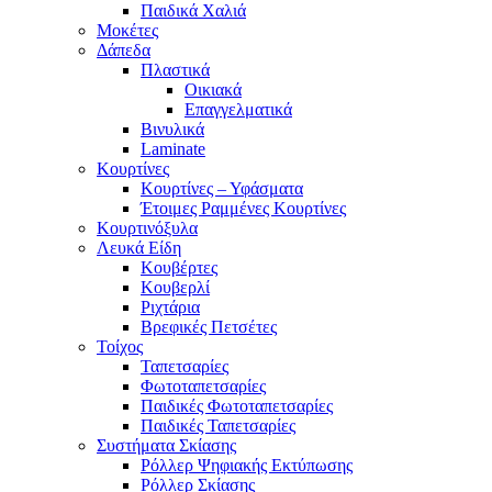
Παιδικά Χαλιά
Μοκέτες
Δάπεδα
Πλαστικά
Οικιακά
Επαγγελματικά
Βινυλικά
Laminate
Κουρτίνες
Κουρτίνες – Υφάσματα
Έτοιμες Ραμμένες Κουρτίνες
Κουρτινόξυλα
Λευκά Είδη
Κουβέρτες
Κουβερλί
Ριχτάρια
Βρεφικές Πετσέτες
Τοίχος
Ταπετσαρίες
Φωτοταπετσαρίες
Παιδικές Φωτοταπετσαρίες
Παιδικές Ταπετσαρίες
Συστήματα Σκίασης
Ρόλλερ Ψηφιακής Εκτύπωσης
Ρόλλερ Σκίασης