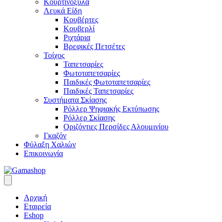
Κουρτινόξυλα
Λευκά Είδη
Κουβέρτες
Κουβερλί
Ριχτάρια
Βρεφικές Πετσέτες
Τοίχος
Ταπετσαρίες
Φωτοταπετσαρίες
Παιδικές Φωτοταπετσαρίες
Παιδικές Ταπετσαρίες
Συστήματα Σκίασης
Ρόλλερ Ψηφιακής Εκτύπωσης
Ρόλλερ Σκίασης
Οριζόντιες Περσίδες Αλουμινίου
Γκαζόν
Φύλαξη Χαλιών
Επικοινωνία
Αρχική
Εταιρεία
Eshop