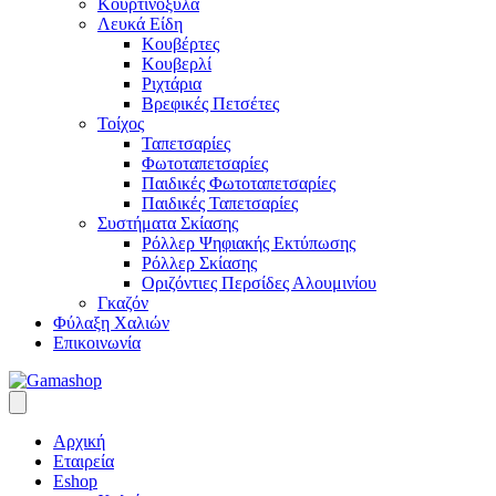
Κουρτινόξυλα
Λευκά Είδη
Κουβέρτες
Κουβερλί
Ριχτάρια
Βρεφικές Πετσέτες
Τοίχος
Ταπετσαρίες
Φωτοταπετσαρίες
Παιδικές Φωτοταπετσαρίες
Παιδικές Ταπετσαρίες
Συστήματα Σκίασης
Ρόλλερ Ψηφιακής Εκτύπωσης
Ρόλλερ Σκίασης
Οριζόντιες Περσίδες Αλουμινίου
Γκαζόν
Φύλαξη Χαλιών
Επικοινωνία
Αρχική
Εταιρεία
Eshop