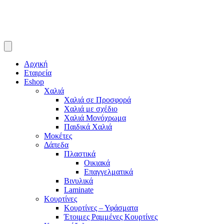
Αρχική
Εταιρεία
Eshop
Χαλιά
Χαλιά σε Προσφορά
Χαλιά με σχέδιο
Χαλιά Μονόχρωμα
Παιδικά Χαλιά
Μοκέτες
Δάπεδα
Πλαστικά
Οικιακά
Επαγγελματικά
Βινυλικά
Laminate
Κουρτίνες
Κουρτίνες – Υφάσματα
Έτοιμες Ραμμένες Κουρτίνες