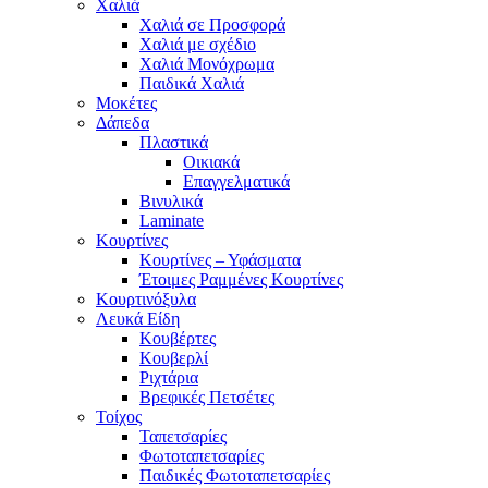
Χαλιά
Χαλιά σε Προσφορά
Χαλιά με σχέδιο
Χαλιά Μονόχρωμα
Παιδικά Χαλιά
Μοκέτες
Δάπεδα
Πλαστικά
Οικιακά
Επαγγελματικά
Βινυλικά
Laminate
Κουρτίνες
Κουρτίνες – Υφάσματα
Έτοιμες Ραμμένες Κουρτίνες
Κουρτινόξυλα
Λευκά Είδη
Κουβέρτες
Κουβερλί
Ριχτάρια
Βρεφικές Πετσέτες
Τοίχος
Ταπετσαρίες
Φωτοταπετσαρίες
Παιδικές Φωτοταπετσαρίες