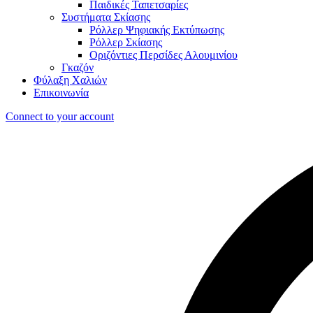
Παιδικές Ταπετσαρίες
Συστήματα Σκίασης
Ρόλλερ Ψηφιακής Εκτύπωσης
Ρόλλερ Σκίασης
Οριζόντιες Περσίδες Αλουμινίου
Γκαζόν
Φύλαξη Χαλιών
Επικοινωνία
Connect to your account