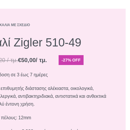
ΧΑΛΙΆ ΜΕ ΣΧΈΔΙΟ
Product
Previous
Next
navigation
product:
product:
λί Zigler 510-49
20
/ τμ.
€
50,00
/ τμ.
-27% OFF
οση σε 3 έως 7 ημέρες
 επιθυμητής διάστασης αλέκιαστα, οικολογικά,
λεργικά, αντιβακτηριδιακά, αντιστατικά και ανθεκτικά
λύ έντονη χρήση.
 πέλους: 12mm