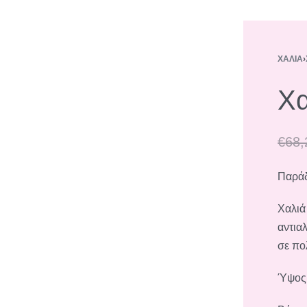
ΧΑΛΙΆ
›
Χα
€
68,
Παράδ
Χαλιά
αντιαλ
σε πο
Ύψος