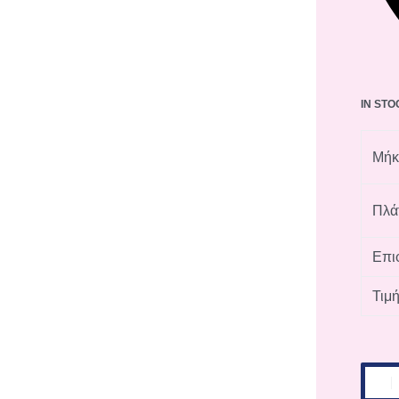
IN ST
Μήκ
Πλά
Επιφ
Τιμ
Χαλί
Zigler