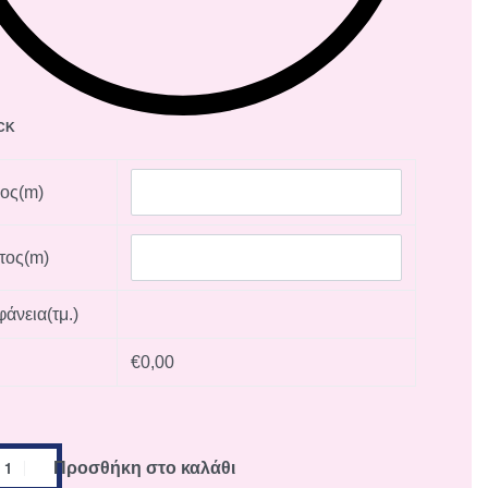
OCK
ος(m)
τος(m)
άνεια(τμ.)
ή
€
0,00
Προσθήκη στο καλάθι