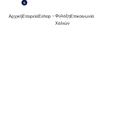
0
OPEN
CART
OPEN
Φύλαξη
Αρχική
Εταιρεία
Eshop
Επικοινωνία
ACCOUNT
Χαλιών
DETAILS