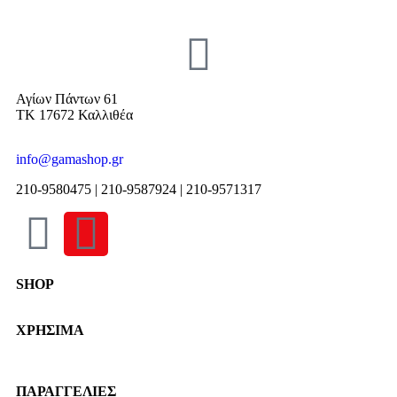
Αγίων Πάντων 61
ΤΚ 17672 Καλλιθέα
info@gamashop.gr
210-9580475 | 210-9587924 | 210-9571317
SHOP
Χαλιά
ΧΡΗΣΙΜΑ
Κουρτίνες
Κουρτινόξυλα
Τρόποι Πληρωμής
Ρόλλερ Σκίασης
Τρόποι & Έξοδα Αποστολής
Γκαζόν
ΠΑΡΑΓΓΕΛΙΕΣ
Επιστροφές