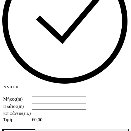
IN STOCK
Μήκος(m)
Πλάτος(m)
Επιφάνεια(τμ.)
Τιμή
€
0,00