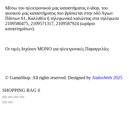
Δάπεδα
Οροι και Προϋποθέσεις Χρήσης
Μέσω του ηλεκτρονικού μας καταστήματος
e-shop,
του
Τοίχος
Προστασία Απορρήτου
φυσικού μας καταστήματος που βρίσκεται στην οδό Αγιων
Πάντων 61, Καλλιθέα ή τηλεφωνικά καλώντας στα τηλέφωνα
2109580475, 2109571317, 2109587924 (ωράριο
καταστημάτων).
Οι τιμές Ισχύουν ΜΟΝΟ για ηλεκτρονικές Παραγγελίες
© GamaShop. All rights reserved. Designed by
AtalosWeb 2025
SHOPPING BAG
0