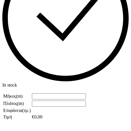
In stock
Μήκος(m)
Πλάτος(m)
Επιφάνεια(τμ.)
Τιμή
€
0,00