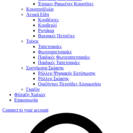
Έτοιμες Ραμμένες Κουρτίνες
Κουρτινόξυλα
Λευκά Είδη
Κουβέρτες
Κουβερλί
Ριχτάρια
Βρεφικές Πετσέτες
Τοίχος
Ταπετσαρίες
Φωτοταπετσαρίες
Παιδικές Φωτοταπετσαρίες
Παιδικές Ταπετσαρίες
Συστήματα Σκίασης
Ρόλλερ Ψηφιακής Εκτύπωσης
Ρόλλερ Σκίασης
Οριζόντιες Περσίδες Αλουμινίου
Γκαζόν
Φύλαξη Χαλιών
Επικοινωνία
Connect to your account