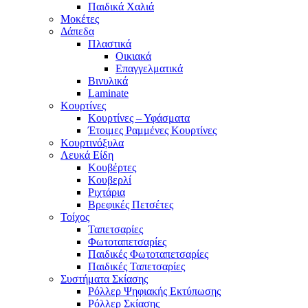
Παιδικά Χαλιά
Μοκέτες
Δάπεδα
Πλαστικά
Οικιακά
Επαγγελματικά
Βινυλικά
Laminate
Κουρτίνες
Κουρτίνες – Υφάσματα
Έτοιμες Ραμμένες Κουρτίνες
Κουρτινόξυλα
Λευκά Είδη
Κουβέρτες
Κουβερλί
Ριχτάρια
Βρεφικές Πετσέτες
Τοίχος
Ταπετσαρίες
Φωτοταπετσαρίες
Παιδικές Φωτοταπετσαρίες
Παιδικές Ταπετσαρίες
Συστήματα Σκίασης
Ρόλλερ Ψηφιακής Εκτύπωσης
Ρόλλερ Σκίασης