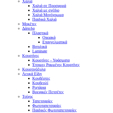
Χαλιά
Χαλιά σε Προσφορά
Χαλιά με σχέδιο
Χαλιά Μονόχρωμα
Παιδικά Χαλιά
Μοκέτες
Δάπεδα
Πλαστικά
Οικιακά
Επαγγελματικά
Βινυλικά
Laminate
Κουρτίνες
Κουρτίνες – Υφάσματα
Έτοιμες Ραμμένες Κουρτίνες
Κουρτινόξυλα
Λευκά Είδη
Κουβέρτες
Κουβερλί
Ριχτάρια
Βρεφικές Πετσέτες
Τοίχος
Ταπετσαρίες
Φωτοταπετσαρίες
Παιδικές Φωτοταπετσαρίες