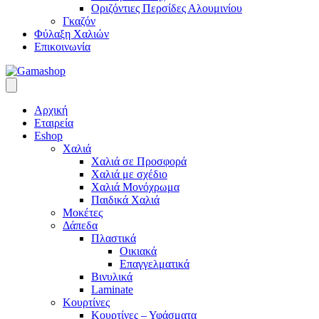
Οριζόντιες Περσίδες Αλουμινίου
Γκαζόν
Φύλαξη Χαλιών
Επικοινωνία
Αρχική
Εταιρεία
Eshop
Χαλιά
Χαλιά σε Προσφορά
Χαλιά με σχέδιο
Χαλιά Μονόχρωμα
Παιδικά Χαλιά
Μοκέτες
Δάπεδα
Πλαστικά
Οικιακά
Επαγγελματικά
Βινυλικά
Laminate
Κουρτίνες
Κουρτίνες – Υφάσματα