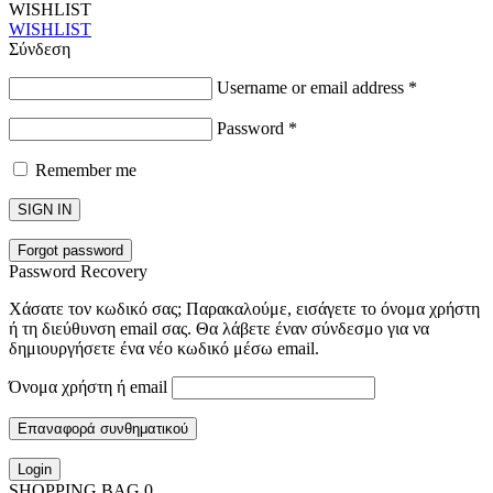
WISHLIST
WISHLIST
Σύνδεση
Username or email address
*
Password
*
Remember me
SIGN IN
Forgot password
Password Recovery
Χάσατε τον κωδικό σας; Παρακαλούμε, εισάγετε το όνομα χρήστη
ή τη διεύθυνση email σας. Θα λάβετε έναν σύνδεσμο για να
δημιουργήσετε ένα νέο κωδικό μέσω email.
Όνομα χρήστη ή email
Επαναφορά συνθηματικού
Login
SHOPPING BAG
0