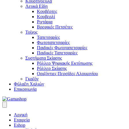
Κουρτινόξυλα
Λευκά Είδη
Κουβέρτες
Κουβερλί
Ριχτάρια
Βρεφικές Πετσέτες
Τοίχος
Ταπετσαρίες
Φωτοταπετσαρίες
Παιδικές Φωτοταπετσαρίες
Παιδικές Ταπετσαρίες
Συστήματα Σκίασης
Ρόλλερ Ψηφιακής Εκτύπωσης
Ρόλλερ Σκίασης
Οριζόντιες Περσίδες Αλουμινίου
Γκαζόν
Φύλαξη Χαλιών
Επικοινωνία
Αρχική
Εταιρεία
Eshop