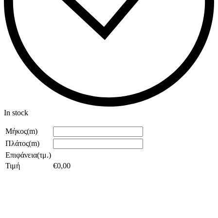
In stock
Μήκος(m)
Πλάτος(m)
Επιφάνεια(τμ.)
Τιμή
€
0,00