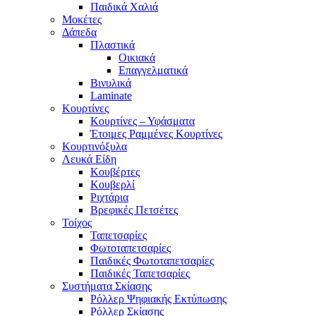
Παιδικά Χαλιά
Μοκέτες
Δάπεδα
Πλαστικά
Οικιακά
Επαγγελματικά
Βινυλικά
Laminate
Κουρτίνες
Κουρτίνες – Υφάσματα
Έτοιμες Ραμμένες Κουρτίνες
Κουρτινόξυλα
Λευκά Είδη
Κουβέρτες
Κουβερλί
Ριχτάρια
Βρεφικές Πετσέτες
Τοίχος
Ταπετσαρίες
Φωτοταπετσαρίες
Παιδικές Φωτοταπετσαρίες
Παιδικές Ταπετσαρίες
Συστήματα Σκίασης
Ρόλλερ Ψηφιακής Εκτύπωσης
Ρόλλερ Σκίασης