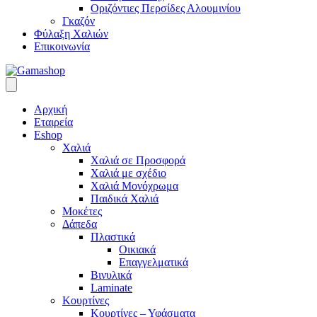
Οριζόντιες Περσίδες Αλουμινίου
Γκαζόν
Φύλαξη Χαλιών
Επικοινωνία
Αρχική
Εταιρεία
Eshop
Χαλιά
Χαλιά σε Προσφορά
Χαλιά με σχέδιο
Χαλιά Μονόχρωμα
Παιδικά Χαλιά
Μοκέτες
Δάπεδα
Πλαστικά
Οικιακά
Επαγγελματικά
Βινυλικά
Laminate
Κουρτίνες
Κουρτίνες – Υφάσματα