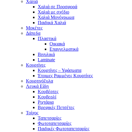
Χαλιά
Χαλιά σε Προσφορά
Χαλιά με σχέδιο
Χαλιά Μονόχρωμα
Παιδικά Χαλιά
Μοκέτες
Δάπεδα
Πλαστικά
Οικιακά
Επαγγελματικά
Βινυλικά
Laminate
Κουρτίνες
Κουρτίνες – Υφάσματα
Έτοιμες Ραμμένες Κουρτίνες
Κουρτινόξυλα
Λευκά Είδη
Κουβέρτες
Κουβερλί
Ριχτάρια
Βρεφικές Πετσέτες
Τοίχος
Ταπετσαρίες
Φωτοταπετσαρίες
Παιδικές Φωτοταπετσαρίες