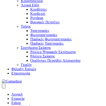
Κουρτινόξυλα
Λευκά Είδη
Κουβέρτες
Κουβερλί
Ριχτάρια
Βρεφικές Πετσέτες
Τοίχος
Ταπετσαρίες
Φωτοταπετσαρίες
Παιδικές Φωτοταπετσαρίες
Παιδικές Ταπετσαρίες
Συστήματα Σκίασης
Ρόλλερ Ψηφιακής Εκτύπωσης
Ρόλλερ Σκίασης
Οριζόντιες Περσίδες Αλουμινίου
Γκαζόν
Φύλαξη Χαλιών
Επικοινωνία
Αρχική
Εταιρεία
Eshop