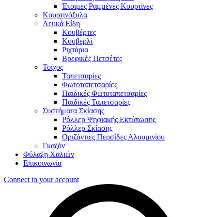
Έτοιμες Ραμμένες Κουρτίνες
Κουρτινόξυλα
Λευκά Είδη
Κουβέρτες
Κουβερλί
Ριχτάρια
Βρεφικές Πετσέτες
Τοίχος
Ταπετσαρίες
Φωτοταπετσαρίες
Παιδικές Φωτοταπετσαρίες
Παιδικές Ταπετσαρίες
Συστήματα Σκίασης
Ρόλλερ Ψηφιακής Εκτύπωσης
Ρόλλερ Σκίασης
Οριζόντιες Περσίδες Αλουμινίου
Γκαζόν
Φύλαξη Χαλιών
Επικοινωνία
Connect to your account