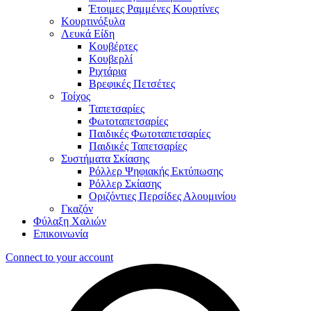
Έτοιμες Ραμμένες Κουρτίνες
Κουρτινόξυλα
Λευκά Είδη
Κουβέρτες
Κουβερλί
Ριχτάρια
Βρεφικές Πετσέτες
Τοίχος
Ταπετσαρίες
Φωτοταπετσαρίες
Παιδικές Φωτοταπετσαρίες
Παιδικές Ταπετσαρίες
Συστήματα Σκίασης
Ρόλλερ Ψηφιακής Εκτύπωσης
Ρόλλερ Σκίασης
Οριζόντιες Περσίδες Αλουμινίου
Γκαζόν
Φύλαξη Χαλιών
Επικοινωνία
Connect to your account