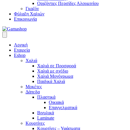
Οριζόντιες Περσίδες Αλουμινίου
Γκαζόν
Φύλαξη Χαλιών
Επικοινωνία
Αρχική
Εταιρεία
Eshop
Χαλιά
Χαλιά σε Προσφορά
Χαλιά με σχέδιο
Χαλιά Μονόχρωμα
Παιδικά Χαλιά
Μοκέτες
Δάπεδα
Πλαστικά
Οικιακά
Επαγγελματικά
Βινυλικά
Laminate
Κουρτίνες
Κουρτίνες – Υφάσματα