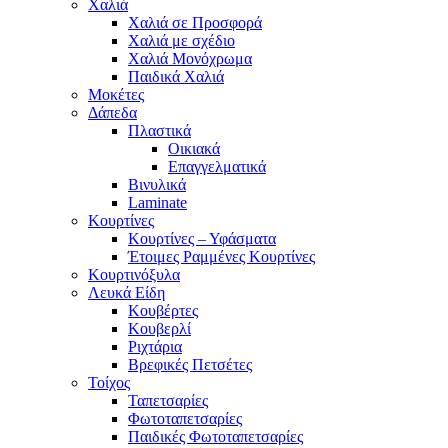
Χαλιά
Χαλιά σε Προσφορά
Χαλιά με σχέδιο
Χαλιά Μονόχρωμα
Παιδικά Χαλιά
Μοκέτες
Δάπεδα
Πλαστικά
Οικιακά
Επαγγελματικά
Βινυλικά
Laminate
Κουρτίνες
Κουρτίνες – Υφάσματα
Έτοιμες Ραμμένες Κουρτίνες
Κουρτινόξυλα
Λευκά Είδη
Κουβέρτες
Κουβερλί
Ριχτάρια
Βρεφικές Πετσέτες
Τοίχος
Ταπετσαρίες
Φωτοταπετσαρίες
Παιδικές Φωτοταπετσαρίες