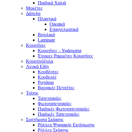
Παιδικά Χαλιά
Μοκέτες
Δάπεδα
Πλαστικά
Οικιακά
Επαγγελματικά
Βινυλικά
Laminate
Κουρτίνες
Κουρτίνες – Υφάσματα
Έτοιμες Ραμμένες Κουρτίνες
Κουρτινόξυλα
Λευκά Είδη
Κουβέρτες
Κουβερλί
Ριχτάρια
Βρεφικές Πετσέτες
Τοίχος
Ταπετσαρίες
Φωτοταπετσαρίες
Παιδικές Φωτοταπετσαρίες
Παιδικές Ταπετσαρίες
Συστήματα Σκίασης
Ρόλλερ Ψηφιακής Εκτύπωσης
Ρόλλερ Σκίασης