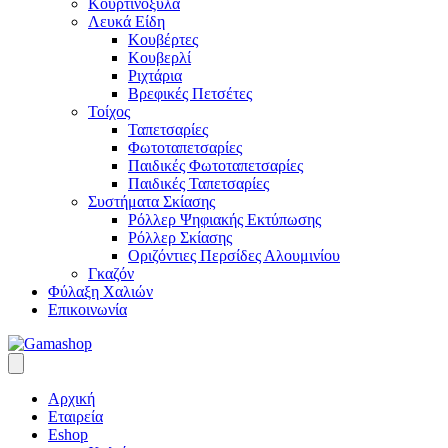
Κουρτινόξυλα
Λευκά Είδη
Κουβέρτες
Κουβερλί
Ριχτάρια
Βρεφικές Πετσέτες
Τοίχος
Ταπετσαρίες
Φωτοταπετσαρίες
Παιδικές Φωτοταπετσαρίες
Παιδικές Ταπετσαρίες
Συστήματα Σκίασης
Ρόλλερ Ψηφιακής Εκτύπωσης
Ρόλλερ Σκίασης
Οριζόντιες Περσίδες Αλουμινίου
Γκαζόν
Φύλαξη Χαλιών
Επικοινωνία
Αρχική
Εταιρεία
Eshop