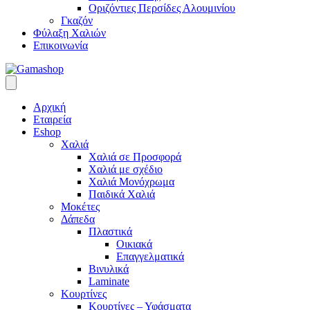
Οριζόντιες Περσίδες Αλουμινίου
Γκαζόν
Φύλαξη Χαλιών
Επικοινωνία
Αρχική
Εταιρεία
Eshop
Χαλιά
Χαλιά σε Προσφορά
Χαλιά με σχέδιο
Χαλιά Μονόχρωμα
Παιδικά Χαλιά
Μοκέτες
Δάπεδα
Πλαστικά
Οικιακά
Επαγγελματικά
Βινυλικά
Laminate
Κουρτίνες
Κουρτίνες – Υφάσματα