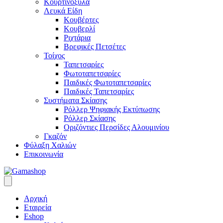
Κουρτινόξυλα
Λευκά Είδη
Κουβέρτες
Κουβερλί
Ριχτάρια
Βρεφικές Πετσέτες
Τοίχος
Ταπετσαρίες
Φωτοταπετσαρίες
Παιδικές Φωτοταπετσαρίες
Παιδικές Ταπετσαρίες
Συστήματα Σκίασης
Ρόλλερ Ψηφιακής Εκτύπωσης
Ρόλλερ Σκίασης
Οριζόντιες Περσίδες Αλουμινίου
Γκαζόν
Φύλαξη Χαλιών
Επικοινωνία
Αρχική
Εταιρεία
Eshop