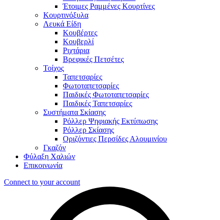
Έτοιμες Ραμμένες Κουρτίνες
Κουρτινόξυλα
Λευκά Είδη
Κουβέρτες
Κουβερλί
Ριχτάρια
Βρεφικές Πετσέτες
Τοίχος
Ταπετσαρίες
Φωτοταπετσαρίες
Παιδικές Φωτοταπετσαρίες
Παιδικές Ταπετσαρίες
Συστήματα Σκίασης
Ρόλλερ Ψηφιακής Εκτύπωσης
Ρόλλερ Σκίασης
Οριζόντιες Περσίδες Αλουμινίου
Γκαζόν
Φύλαξη Χαλιών
Επικοινωνία
Connect to your account