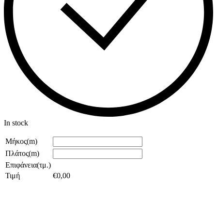
In stock
Μήκος(m)
Πλάτος(m)
Επιφάνεια(τμ.)
Τιμή
€
0,00