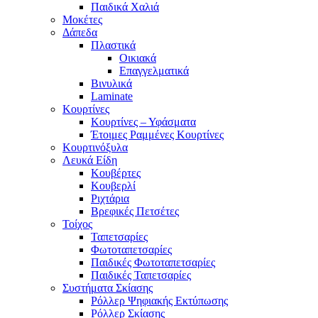
Παιδικά Χαλιά
Μοκέτες
Δάπεδα
Πλαστικά
Οικιακά
Επαγγελματικά
Βινυλικά
Laminate
Κουρτίνες
Κουρτίνες – Υφάσματα
Έτοιμες Ραμμένες Κουρτίνες
Κουρτινόξυλα
Λευκά Είδη
Κουβέρτες
Κουβερλί
Ριχτάρια
Βρεφικές Πετσέτες
Τοίχος
Ταπετσαρίες
Φωτοταπετσαρίες
Παιδικές Φωτοταπετσαρίες
Παιδικές Ταπετσαρίες
Συστήματα Σκίασης
Ρόλλερ Ψηφιακής Εκτύπωσης
Ρόλλερ Σκίασης