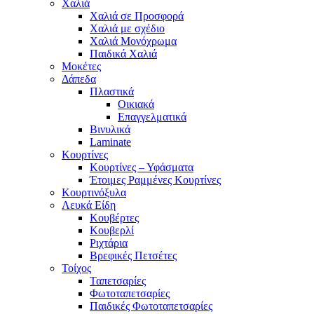
Χαλιά
Χαλιά σε Προσφορά
Χαλιά με σχέδιο
Χαλιά Μονόχρωμα
Παιδικά Χαλιά
Μοκέτες
Δάπεδα
Πλαστικά
Οικιακά
Επαγγελματικά
Βινυλικά
Laminate
Κουρτίνες
Κουρτίνες – Υφάσματα
Έτοιμες Ραμμένες Κουρτίνες
Κουρτινόξυλα
Λευκά Είδη
Κουβέρτες
Κουβερλί
Ριχτάρια
Βρεφικές Πετσέτες
Τοίχος
Ταπετσαρίες
Φωτοταπετσαρίες
Παιδικές Φωτοταπετσαρίες