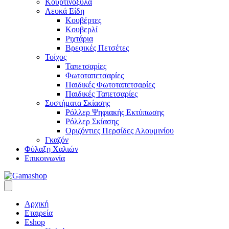
Κουρτινόξυλα
Λευκά Είδη
Κουβέρτες
Κουβερλί
Ριχτάρια
Βρεφικές Πετσέτες
Τοίχος
Ταπετσαρίες
Φωτοταπετσαρίες
Παιδικές Φωτοταπετσαρίες
Παιδικές Ταπετσαρίες
Συστήματα Σκίασης
Ρόλλερ Ψηφιακής Εκτύπωσης
Ρόλλερ Σκίασης
Οριζόντιες Περσίδες Αλουμινίου
Γκαζόν
Φύλαξη Χαλιών
Επικοινωνία
Αρχική
Εταιρεία
Eshop