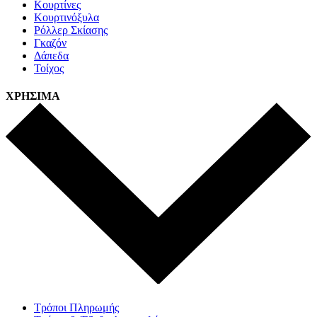
Κουρτίνες
Κουρτινόξυλα
Ρόλλερ Σκίασης
Γκαζόν
Δάπεδα
Τοίχος
ΧΡΗΣΙΜΑ
Τρόποι Πληρωμής