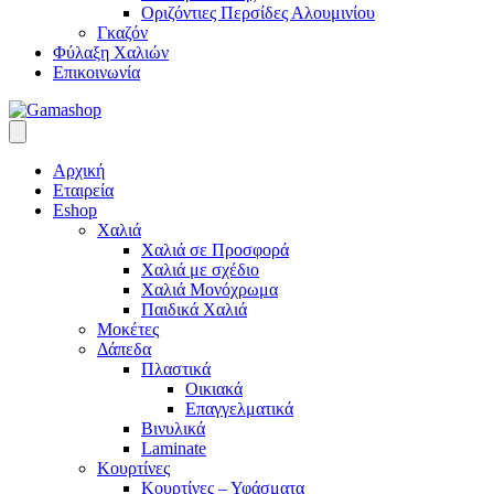
Οριζόντιες Περσίδες Αλουμινίου
Γκαζόν
Φύλαξη Χαλιών
Επικοινωνία
Αρχική
Εταιρεία
Eshop
Χαλιά
Χαλιά σε Προσφορά
Χαλιά με σχέδιο
Χαλιά Μονόχρωμα
Παιδικά Χαλιά
Μοκέτες
Δάπεδα
Πλαστικά
Οικιακά
Επαγγελματικά
Βινυλικά
Laminate
Κουρτίνες
Κουρτίνες – Υφάσματα