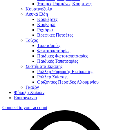
Έτοιμες Ραμμένες Κουρτίνες
Κουρτινόξυλα
Λευκά Είδη
Κουβέρτες
Κουβερλί
Ριχτάρια
Βρεφικές Πετσέτες
Τοίχος
Ταπετσαρίες
Φωτοταπετσαρίες
Παιδικές Φωτοταπετσαρίες
Παιδικές Ταπετσαρίες
Συστήματα Σκίασης
Ρόλλερ Ψηφιακής Εκτύπωσης
Ρόλλερ Σκίασης
Οριζόντιες Περσίδες Αλουμινίου
Γκαζόν
Φύλαξη Χαλιών
Επικοινωνία
Connect to your account