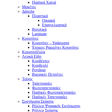
Παιδικά Χαλιά
Μοκέτες
Δάπεδα
Πλαστικά
Οικιακά
Επαγγελματικά
Βινυλικά
Laminate
Κουρτίνες
Κουρτίνες – Υφάσματα
Έτοιμες Ραμμένες Κουρτίνες
Κουρτινόξυλα
Λευκά Είδη
Κουβέρτες
Κουβερλί
Ριχτάρια
Βρεφικές Πετσέτες
Τοίχος
Ταπετσαρίες
Φωτοταπετσαρίες
Παιδικές Φωτοταπετσαρίες
Παιδικές Ταπετσαρίες
Συστήματα Σκίασης
Ρόλλερ Ψηφιακής Εκτύπωσης
Ρόλλερ Σκίασης