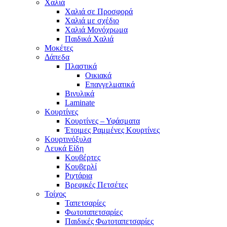
Χαλιά
Χαλιά σε Προσφορά
Χαλιά με σχέδιο
Χαλιά Μονόχρωμα
Παιδικά Χαλιά
Μοκέτες
Δάπεδα
Πλαστικά
Οικιακά
Επαγγελματικά
Βινυλικά
Laminate
Κουρτίνες
Κουρτίνες – Υφάσματα
Έτοιμες Ραμμένες Κουρτίνες
Κουρτινόξυλα
Λευκά Είδη
Κουβέρτες
Κουβερλί
Ριχτάρια
Βρεφικές Πετσέτες
Τοίχος
Ταπετσαρίες
Φωτοταπετσαρίες
Παιδικές Φωτοταπετσαρίες