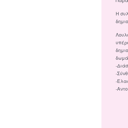
Παρά
Η συλ
δημι
Λουλ
υπέρ
δημι
δωμάτ
-Διάσ
-Σύνθ
-Ελα
-Αντ