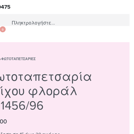
0475
0
Σ
›
ΦΩΤΟΤΑΠΕΤΣΑΡΊΕΣ
ωτοταπετσαρία
οίχου φλοράλ
1456/96
,00