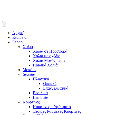
Αρχική
Εταιρεία
Eshop
Χαλιά
Χαλιά σε Προσφορά
Χαλιά με σχέδιο
Χαλιά Μονόχρωμα
Παιδικά Χαλιά
Μοκέτες
Δάπεδα
Πλαστικά
Οικιακά
Επαγγελματικά
Βινυλικά
Laminate
Κουρτίνες
Κουρτίνες – Υφάσματα
Έτοιμες Ραμμένες Κουρτίνες