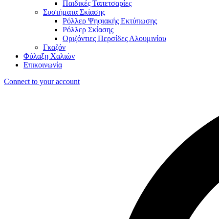
Παιδικές Ταπετσαρίες
Συστήματα Σκίασης
Ρόλλερ Ψηφιακής Εκτύπωσης
Ρόλλερ Σκίασης
Οριζόντιες Περσίδες Αλουμινίου
Γκαζόν
Φύλαξη Χαλιών
Επικοινωνία
Connect to your account