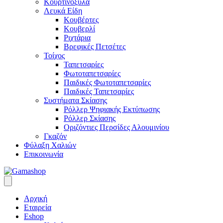
Κουρτινόξυλα
Λευκά Είδη
Κουβέρτες
Κουβερλί
Ριχτάρια
Βρεφικές Πετσέτες
Τοίχος
Ταπετσαρίες
Φωτοταπετσαρίες
Παιδικές Φωτοταπετσαρίες
Παιδικές Ταπετσαρίες
Συστήματα Σκίασης
Ρόλλερ Ψηφιακής Εκτύπωσης
Ρόλλερ Σκίασης
Οριζόντιες Περσίδες Αλουμινίου
Γκαζόν
Φύλαξη Χαλιών
Επικοινωνία
Αρχική
Εταιρεία
Eshop