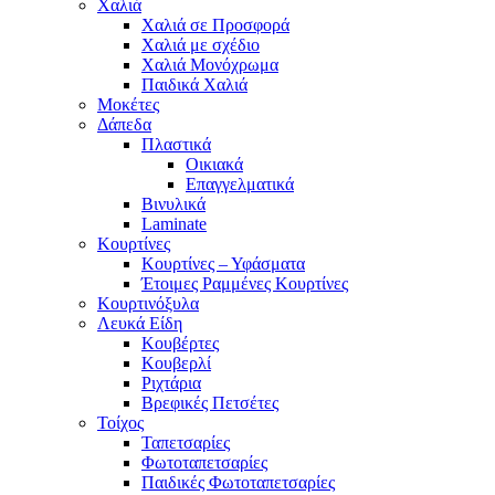
Χαλιά
Χαλιά σε Προσφορά
Χαλιά με σχέδιο
Χαλιά Μονόχρωμα
Παιδικά Χαλιά
Μοκέτες
Δάπεδα
Πλαστικά
Οικιακά
Επαγγελματικά
Βινυλικά
Laminate
Κουρτίνες
Κουρτίνες – Υφάσματα
Έτοιμες Ραμμένες Κουρτίνες
Κουρτινόξυλα
Λευκά Είδη
Κουβέρτες
Κουβερλί
Ριχτάρια
Βρεφικές Πετσέτες
Τοίχος
Ταπετσαρίες
Φωτοταπετσαρίες
Παιδικές Φωτοταπετσαρίες