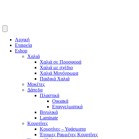
Αρχική
Εταιρεία
Eshop
Χαλιά
Χαλιά σε Προσφορά
Χαλιά με σχέδιο
Χαλιά Μονόχρωμα
Παιδικά Χαλιά
Μοκέτες
Δάπεδα
Πλαστικά
Οικιακά
Επαγγελματικά
Βινυλικά
Laminate
Κουρτίνες
Κουρτίνες – Υφάσματα
Έτοιμες Ραμμένες Κουρτίνες