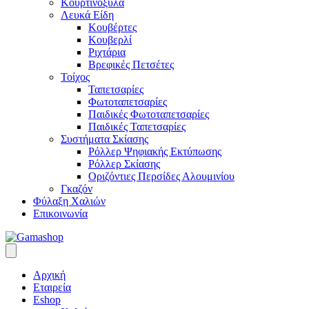
Κουρτινόξυλα
Λευκά Είδη
Κουβέρτες
Κουβερλί
Ριχτάρια
Βρεφικές Πετσέτες
Τοίχος
Ταπετσαρίες
Φωτοταπετσαρίες
Παιδικές Φωτοταπετσαρίες
Παιδικές Ταπετσαρίες
Συστήματα Σκίασης
Ρόλλερ Ψηφιακής Εκτύπωσης
Ρόλλερ Σκίασης
Οριζόντιες Περσίδες Αλουμινίου
Γκαζόν
Φύλαξη Χαλιών
Επικοινωνία
Αρχική
Εταιρεία
Eshop