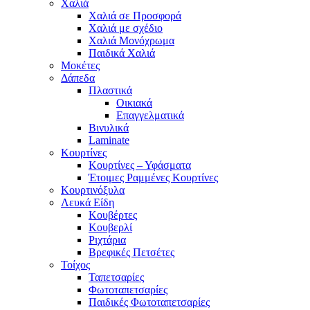
Χαλιά
Χαλιά σε Προσφορά
Χαλιά με σχέδιο
Χαλιά Μονόχρωμα
Παιδικά Χαλιά
Μοκέτες
Δάπεδα
Πλαστικά
Οικιακά
Επαγγελματικά
Βινυλικά
Laminate
Κουρτίνες
Κουρτίνες – Υφάσματα
Έτοιμες Ραμμένες Κουρτίνες
Κουρτινόξυλα
Λευκά Είδη
Κουβέρτες
Κουβερλί
Ριχτάρια
Βρεφικές Πετσέτες
Τοίχος
Ταπετσαρίες
Φωτοταπετσαρίες
Παιδικές Φωτοταπετσαρίες