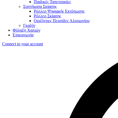
Παιδικές Ταπετσαρίες
Συστήματα Σκίασης
Ρόλλερ Ψηφιακής Εκτύπωσης
Ρόλλερ Σκίασης
Οριζόντιες Περσίδες Αλουμινίου
Γκαζόν
Φύλαξη Χαλιών
Επικοινωνία
Connect to your account