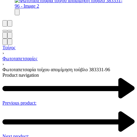
Τοίχος
›
Φωτοταπετσαρίες
›
Φωτοταπετσαρία τοίχου απομίμηση τούβλο 383331-96
Product navigation
Previous product:
Next product: