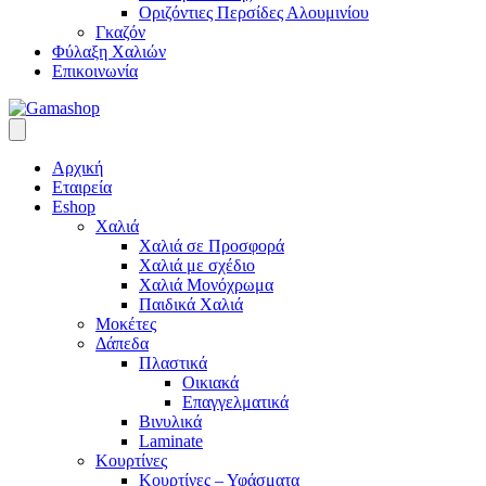
Οριζόντιες Περσίδες Αλουμινίου
Γκαζόν
Φύλαξη Χαλιών
Επικοινωνία
Αρχική
Εταιρεία
Eshop
Χαλιά
Χαλιά σε Προσφορά
Χαλιά με σχέδιο
Χαλιά Μονόχρωμα
Παιδικά Χαλιά
Μοκέτες
Δάπεδα
Πλαστικά
Οικιακά
Επαγγελματικά
Βινυλικά
Laminate
Κουρτίνες
Κουρτίνες – Υφάσματα