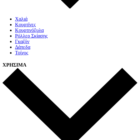
Χαλιά
Κουρτίνες
Κουρτινόξυλα
Ρόλλερ Σκίασης
Γκαζόν
Δάπεδα
Τοίχος
ΧΡΗΣΙΜΑ