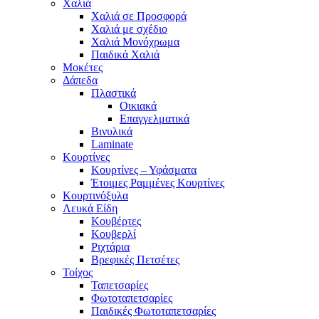
Χαλιά
Χαλιά σε Προσφορά
Χαλιά με σχέδιο
Χαλιά Μονόχρωμα
Παιδικά Χαλιά
Μοκέτες
Δάπεδα
Πλαστικά
Οικιακά
Επαγγελματικά
Βινυλικά
Laminate
Κουρτίνες
Κουρτίνες – Υφάσματα
Έτοιμες Ραμμένες Κουρτίνες
Κουρτινόξυλα
Λευκά Είδη
Κουβέρτες
Κουβερλί
Ριχτάρια
Βρεφικές Πετσέτες
Τοίχος
Ταπετσαρίες
Φωτοταπετσαρίες
Παιδικές Φωτοταπετσαρίες