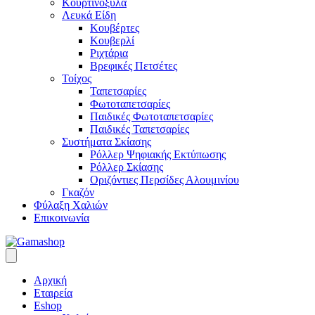
Κουρτινόξυλα
Λευκά Είδη
Κουβέρτες
Κουβερλί
Ριχτάρια
Βρεφικές Πετσέτες
Τοίχος
Ταπετσαρίες
Φωτοταπετσαρίες
Παιδικές Φωτοταπετσαρίες
Παιδικές Ταπετσαρίες
Συστήματα Σκίασης
Ρόλλερ Ψηφιακής Εκτύπωσης
Ρόλλερ Σκίασης
Οριζόντιες Περσίδες Αλουμινίου
Γκαζόν
Φύλαξη Χαλιών
Επικοινωνία
Αρχική
Εταιρεία
Eshop