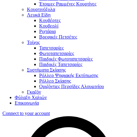
Έτοιμες Ραμμένες Κουρτίνες
Κουρτινόξυλα
Λευκά Είδη
Κουβέρτες
Κουβερλί
Ριχτάρια
Βρεφικές Πετσέτες
Τοίχος
Ταπετσαρίες
Φωτοταπετσαρίες
Παιδικές Φωτοταπετσαρίες
Παιδικές Ταπετσαρίες
Συστήματα Σκίασης
Ρόλλερ Ψηφιακής Εκτύπωσης
Ρόλλερ Σκίασης
Οριζόντιες Περσίδες Αλουμινίου
Γκαζόν
Φύλαξη Χαλιών
Επικοινωνία
Connect to your account