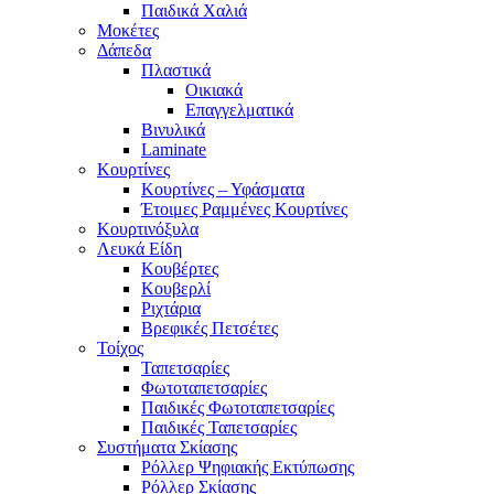
Παιδικά Χαλιά
Μοκέτες
Δάπεδα
Πλαστικά
Οικιακά
Επαγγελματικά
Βινυλικά
Laminate
Κουρτίνες
Κουρτίνες – Υφάσματα
Έτοιμες Ραμμένες Κουρτίνες
Κουρτινόξυλα
Λευκά Είδη
Κουβέρτες
Κουβερλί
Ριχτάρια
Βρεφικές Πετσέτες
Τοίχος
Ταπετσαρίες
Φωτοταπετσαρίες
Παιδικές Φωτοταπετσαρίες
Παιδικές Ταπετσαρίες
Συστήματα Σκίασης
Ρόλλερ Ψηφιακής Εκτύπωσης
Ρόλλερ Σκίασης