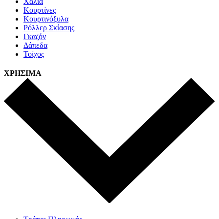
Χαλιά
Κουρτίνες
Κουρτινόξυλα
Ρόλλερ Σκίασης
Γκαζόν
Δάπεδα
Τοίχος
ΧΡΗΣΙΜΑ