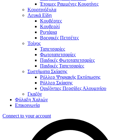
Έτοιμες Ραμμένες Κουρτίνες
Κουρτινόξυλα
Λευκά Είδη
Κουβέρτες
Κουβερλί
Ριχτάρια
Βρεφικές Πετσέτες
Τοίχος
Ταπετσαρίες
Φωτοταπετσαρίες
Παιδικές Φωτοταπετσαρίες
Παιδικές Ταπετσαρίες
Συστήματα Σκίασης
Ρόλλερ Ψηφιακής Εκτύπωσης
Ρόλλερ Σκίασης
Οριζόντιες Περσίδες Αλουμινίου
Γκαζόν
Φύλαξη Χαλιών
Επικοινωνία
Connect to your account