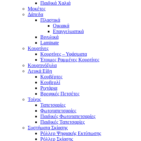
Παιδικά Χαλιά
Μοκέτες
Δάπεδα
Πλαστικά
Οικιακά
Επαγγελματικά
Βινυλικά
Laminate
Κουρτίνες
Κουρτίνες – Υφάσματα
Έτοιμες Ραμμένες Κουρτίνες
Κουρτινόξυλα
Λευκά Είδη
Κουβέρτες
Κουβερλί
Ριχτάρια
Βρεφικές Πετσέτες
Τοίχος
Ταπετσαρίες
Φωτοταπετσαρίες
Παιδικές Φωτοταπετσαρίες
Παιδικές Ταπετσαρίες
Συστήματα Σκίασης
Ρόλλερ Ψηφιακής Εκτύπωσης
Ρόλλερ Σκίασης