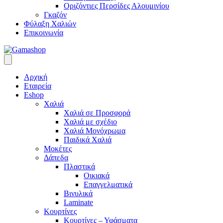
Οριζόντιες Περσίδες Αλουμινίου
Γκαζόν
Φύλαξη Χαλιών
Επικοινωνία
Αρχική
Εταιρεία
Eshop
Χαλιά
Χαλιά σε Προσφορά
Χαλιά με σχέδιο
Χαλιά Μονόχρωμα
Παιδικά Χαλιά
Μοκέτες
Δάπεδα
Πλαστικά
Οικιακά
Επαγγελματικά
Βινυλικά
Laminate
Κουρτίνες
Κουρτίνες – Υφάσματα