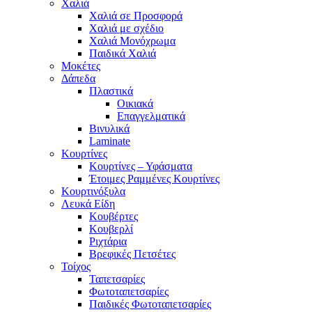
Χαλιά
Χαλιά σε Προσφορά
Χαλιά με σχέδιο
Χαλιά Μονόχρωμα
Παιδικά Χαλιά
Μοκέτες
Δάπεδα
Πλαστικά
Οικιακά
Επαγγελματικά
Βινυλικά
Laminate
Κουρτίνες
Κουρτίνες – Υφάσματα
Έτοιμες Ραμμένες Κουρτίνες
Κουρτινόξυλα
Λευκά Είδη
Κουβέρτες
Κουβερλί
Ριχτάρια
Βρεφικές Πετσέτες
Τοίχος
Ταπετσαρίες
Φωτοταπετσαρίες
Παιδικές Φωτοταπετσαρίες