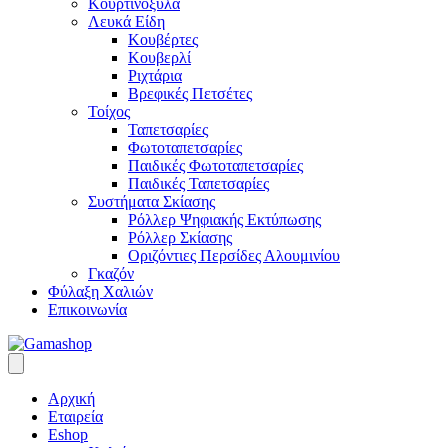
Κουρτινόξυλα
Λευκά Είδη
Κουβέρτες
Κουβερλί
Ριχτάρια
Βρεφικές Πετσέτες
Τοίχος
Ταπετσαρίες
Φωτοταπετσαρίες
Παιδικές Φωτοταπετσαρίες
Παιδικές Ταπετσαρίες
Συστήματα Σκίασης
Ρόλλερ Ψηφιακής Εκτύπωσης
Ρόλλερ Σκίασης
Οριζόντιες Περσίδες Αλουμινίου
Γκαζόν
Φύλαξη Χαλιών
Επικοινωνία
Αρχική
Εταιρεία
Eshop