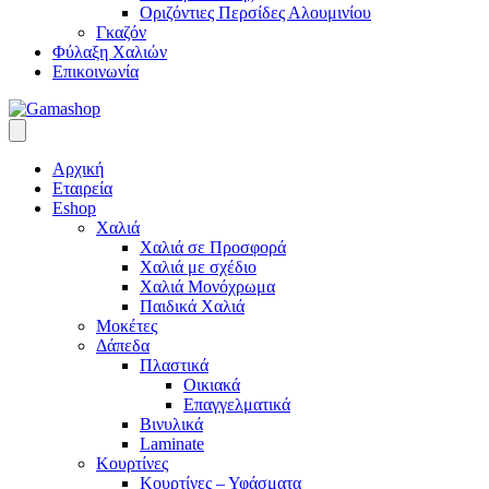
Οριζόντιες Περσίδες Αλουμινίου
Γκαζόν
Φύλαξη Χαλιών
Επικοινωνία
Αρχική
Εταιρεία
Eshop
Χαλιά
Χαλιά σε Προσφορά
Χαλιά με σχέδιο
Χαλιά Μονόχρωμα
Παιδικά Χαλιά
Μοκέτες
Δάπεδα
Πλαστικά
Οικιακά
Επαγγελματικά
Βινυλικά
Laminate
Κουρτίνες
Κουρτίνες – Υφάσματα