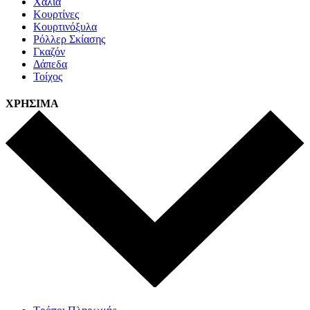
Χαλιά
Κουρτίνες
Κουρτινόξυλα
Ρόλλερ Σκίασης
Γκαζόν
Δάπεδα
Τοίχος
ΧΡΗΣΙΜΑ