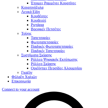
Έτοιμες Ραμμένες Κουρτίνες
Κουρτινόξυλα
Λευκά Είδη
Κουβέρτες
Κουβερλί
Ριχτάρια
Βρεφικές Πετσέτες
Τοίχος
Ταπετσαρίες
Φωτοταπετσαρίες
Παιδικές Φωτοταπετσαρίες
Παιδικές Ταπετσαρίες
Συστήματα Σκίασης
Ρόλλερ Ψηφιακής Εκτύπωσης
Ρόλλερ Σκίασης
Οριζόντιες Περσίδες Αλουμινίου
Γκαζόν
Φύλαξη Χαλιών
Επικοινωνία
Connect to your account