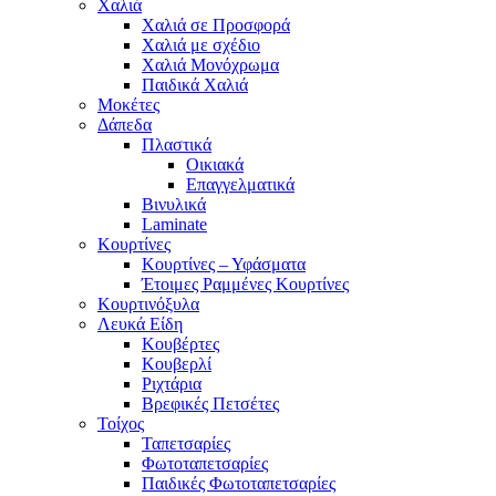
Χαλιά
Χαλιά σε Προσφορά
Χαλιά με σχέδιο
Χαλιά Μονόχρωμα
Παιδικά Χαλιά
Μοκέτες
Δάπεδα
Πλαστικά
Οικιακά
Επαγγελματικά
Βινυλικά
Laminate
Κουρτίνες
Κουρτίνες – Υφάσματα
Έτοιμες Ραμμένες Κουρτίνες
Κουρτινόξυλα
Λευκά Είδη
Κουβέρτες
Κουβερλί
Ριχτάρια
Βρεφικές Πετσέτες
Τοίχος
Ταπετσαρίες
Φωτοταπετσαρίες
Παιδικές Φωτοταπετσαρίες