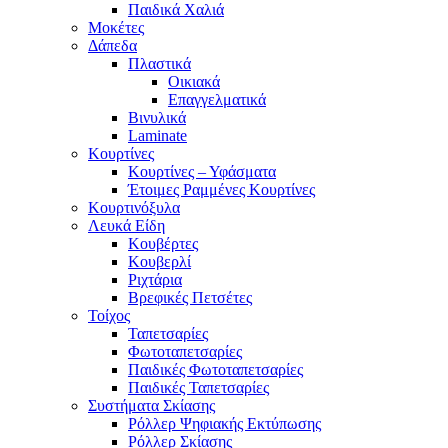
Παιδικά Χαλιά
Μοκέτες
Δάπεδα
Πλαστικά
Οικιακά
Επαγγελματικά
Βινυλικά
Laminate
Κουρτίνες
Κουρτίνες – Υφάσματα
Έτοιμες Ραμμένες Κουρτίνες
Κουρτινόξυλα
Λευκά Είδη
Κουβέρτες
Κουβερλί
Ριχτάρια
Βρεφικές Πετσέτες
Τοίχος
Ταπετσαρίες
Φωτοταπετσαρίες
Παιδικές Φωτοταπετσαρίες
Παιδικές Ταπετσαρίες
Συστήματα Σκίασης
Ρόλλερ Ψηφιακής Εκτύπωσης
Ρόλλερ Σκίασης