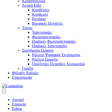
Κουρτινόξυλα
Λευκά Είδη
Κουβέρτες
Κουβερλί
Ριχτάρια
Βρεφικές Πετσέτες
Τοίχος
Ταπετσαρίες
Φωτοταπετσαρίες
Παιδικές Φωτοταπετσαρίες
Παιδικές Ταπετσαρίες
Συστήματα Σκίασης
Ρόλλερ Ψηφιακής Εκτύπωσης
Ρόλλερ Σκίασης
Οριζόντιες Περσίδες Αλουμινίου
Γκαζόν
Φύλαξη Χαλιών
Επικοινωνία
Αρχική
Εταιρεία
Eshop