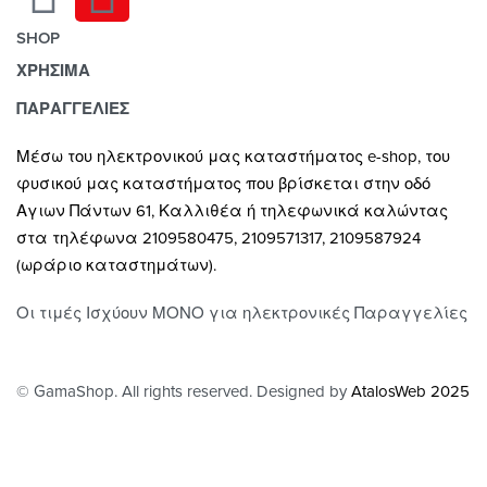
SHOP
ΧΡΗΣΙΜΑ
Χαλιά
Κουρτίνες
Τρόποι Πληρωμής
ΠΑΡΑΓΓΕΛΙΕΣ
Κουρτινόξυλα
Τρόποι & Έξοδα Αποστολής
Μέσω του ηλεκτρονικού μας καταστήματος
e-shop,
του
Ρόλλερ Σκίασης
Επιστροφές
φυσικού μας καταστήματος που βρίσκεται στην οδό
Γκαζόν
Οροι και Προϋποθέσεις Χρήσης
Αγιων Πάντων 61, Καλλιθέα ή τηλεφωνικά καλώντας
Δάπεδα
Προστασία Απορρήτου
στα τηλέφωνα 2109580475, 2109571317, 2109587924
Τοίχος
(ωράριο καταστημάτων).
Οι τιμές Ισχύουν ΜΟΝΟ για ηλεκτρονικές Παραγγελίες
© GamaShop. All rights reserved. Designed by
AtalosWeb 2025