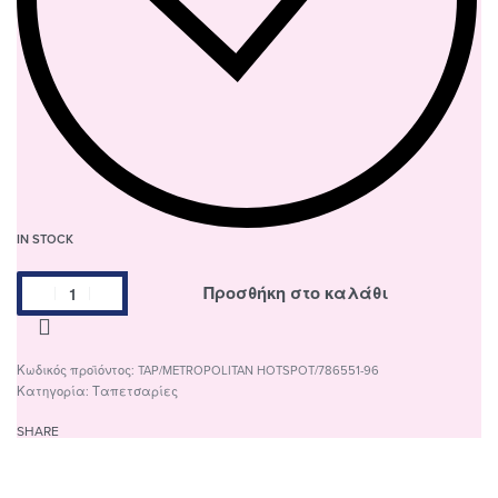
IN STOCK
Προσθήκη στο καλάθι
TAP/METROPOLITAN HOTSPOT/786551-96
Κατηγορία:
Ταπετσαρίες
SHARE