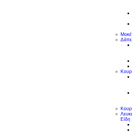
Μοκέ
Δάπε
Κουρ
Κουρ
Λευκ
Είδη