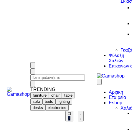
Σκίασ
Γκαζ
Φύλαξη
Χαλιών
Επικοινωνί
TRENDING
Αρχική
furniture
chair
table
Εταιρεία
sofa
beds
lighting
Eshop
Χαλι
desks
electronics
0