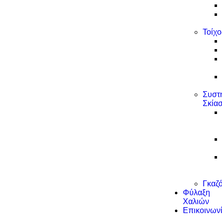
Τοίχο
Συστ
Σκία
Γκαζ
Φύλαξη
Χαλιών
Επικοινων