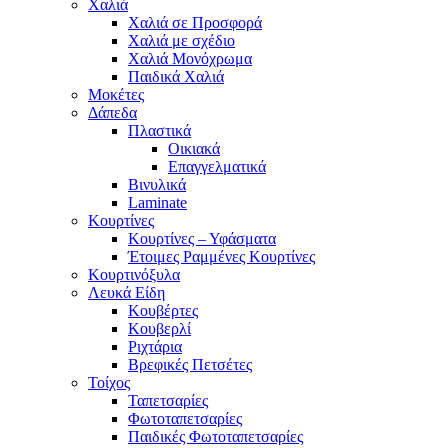
Χαλιά
Χαλιά σε Προσφορά
Χαλιά με σχέδιο
Χαλιά Μονόχρωμα
Παιδικά Χαλιά
Μοκέτες
Δάπεδα
Πλαστικά
Οικιακά
Επαγγελματικά
Βινυλικά
Laminate
Κουρτίνες
Κουρτίνες – Υφάσματα
Έτοιμες Ραμμένες Κουρτίνες
Κουρτινόξυλα
Λευκά Είδη
Κουβέρτες
Κουβερλί
Ριχτάρια
Βρεφικές Πετσέτες
Τοίχος
Ταπετσαρίες
Φωτοταπετσαρίες
Παιδικές Φωτοταπετσαρίες