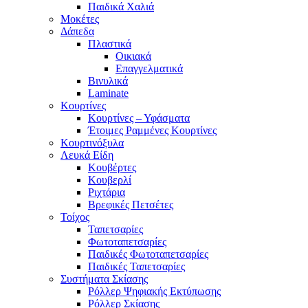
Παιδικά Χαλιά
Μοκέτες
Δάπεδα
Πλαστικά
Οικιακά
Επαγγελματικά
Βινυλικά
Laminate
Κουρτίνες
Κουρτίνες – Υφάσματα
Έτοιμες Ραμμένες Κουρτίνες
Κουρτινόξυλα
Λευκά Είδη
Κουβέρτες
Κουβερλί
Ριχτάρια
Βρεφικές Πετσέτες
Τοίχος
Ταπετσαρίες
Φωτοταπετσαρίες
Παιδικές Φωτοταπετσαρίες
Παιδικές Ταπετσαρίες
Συστήματα Σκίασης
Ρόλλερ Ψηφιακής Εκτύπωσης
Ρόλλερ Σκίασης