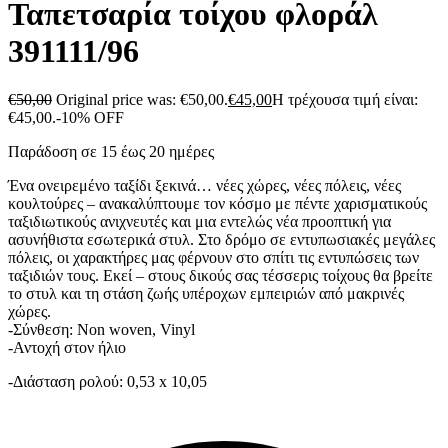
Ταπετσαρία τοίχου φλοράλ
391111/96
€
50,00
Original price was: €50,00.
€
45,00
Η τρέχουσα τιμή είναι:
€45,00.
-10% OFF
Παράδοση σε 15 έως 20 ημέρες
Ένα ονειρεμένο ταξίδι ξεκινά… νέες χώρες, νέες πόλεις, νέες
κουλτούρες – ανακαλύπτουμε τον κόσμο με πέντε χαρισματικούς
ταξιδιωτικούς ανιχνευτές και μια εντελώς νέα προοπτική για
ασυνήθιστα εσωτερικά στυλ. Στο δρόμο σε εντυπωσιακές μεγάλες
πόλεις, οι χαρακτήρες μας φέρνουν στο σπίτι τις εντυπώσεις των
ταξιδιών τους. Εκεί – στους δικούς σας τέσσερις τοίχους θα βρείτε
το στυλ και τη στάση ζωής υπέροχων εμπειριών από μακρινές
χώρες.
-Σύνθεση: Non woven, Vinyl
-Αντοχή στον ήλιο
-Διάσταση ρολού: 0,53 x 10,05