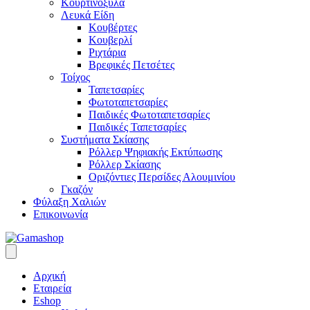
Κουρτινόξυλα
Λευκά Είδη
Κουβέρτες
Κουβερλί
Ριχτάρια
Βρεφικές Πετσέτες
Τοίχος
Ταπετσαρίες
Φωτοταπετσαρίες
Παιδικές Φωτοταπετσαρίες
Παιδικές Ταπετσαρίες
Συστήματα Σκίασης
Ρόλλερ Ψηφιακής Εκτύπωσης
Ρόλλερ Σκίασης
Οριζόντιες Περσίδες Αλουμινίου
Γκαζόν
Φύλαξη Χαλιών
Επικοινωνία
Αρχική
Εταιρεία
Eshop