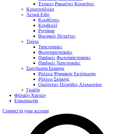
Έτοιμες Ραμμένες Κουρτίνες
Κουρτινόξυλα
Λευκά Είδη
Κουβέρτες
Κουβερλί
Ριχτάρια
Βρεφικές Πετσέτες
Τοίχος
Ταπετσαρίες
Φωτοταπετσαρίες
Παιδικές Φωτοταπετσαρίες
Παιδικές Ταπετσαρίες
Συστήματα Σκίασης
Ρόλλερ Ψηφιακής Εκτύπωσης
Ρόλλερ Σκίασης
Οριζόντιες Περσίδες Αλουμινίου
Γκαζόν
Φύλαξη Χαλιών
Επικοινωνία
Connect to your account