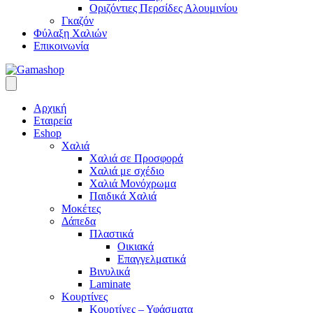
Οριζόντιες Περσίδες Αλουμινίου
Γκαζόν
Φύλαξη Χαλιών
Επικοινωνία
Αρχική
Εταιρεία
Eshop
Χαλιά
Χαλιά σε Προσφορά
Χαλιά με σχέδιο
Χαλιά Μονόχρωμα
Παιδικά Χαλιά
Μοκέτες
Δάπεδα
Πλαστικά
Οικιακά
Επαγγελματικά
Βινυλικά
Laminate
Κουρτίνες
Κουρτίνες – Υφάσματα