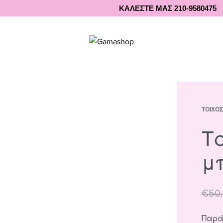
ΚΑΛΕΣΤΕ ΜΑΣ 210-9580475
ΤΟΊΧΟ
Τ
μ
€
50
Παρά