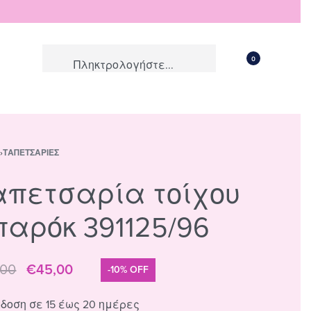
0
Σ
›
ΤΑΠΕΤΣΑΡΊΕΣ
απετσαρία τοίχου
παρόκ 391125/96
,00
€
45,00
-10% OFF
δοση σε 15 έως 20 ημέρες