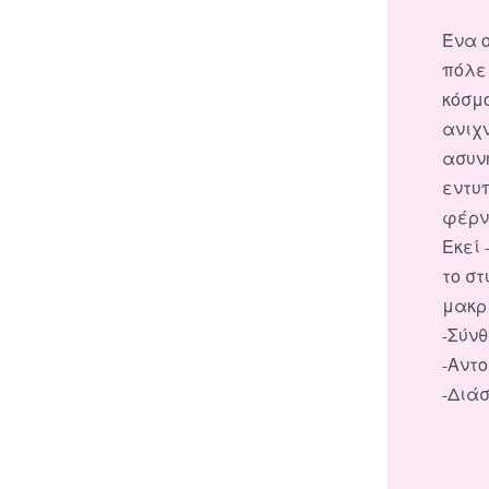
Ένα 
πόλε
κόσμ
ανιχ
ασυν
εντυ
φέρνο
Εκεί 
το σ
μακρ
-Σύνθ
-Αντο
-Διάσ