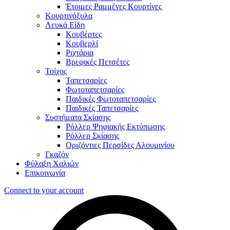
Έτοιμες Ραμμένες Κουρτίνες
Κουρτινόξυλα
Λευκά Είδη
Κουβέρτες
Κουβερλί
Ριχτάρια
Βρεφικές Πετσέτες
Τοίχος
Ταπετσαρίες
Φωτοταπετσαρίες
Παιδικές Φωτοταπετσαρίες
Παιδικές Ταπετσαρίες
Συστήματα Σκίασης
Ρόλλερ Ψηφιακής Εκτύπωσης
Ρόλλερ Σκίασης
Οριζόντιες Περσίδες Αλουμινίου
Γκαζόν
Φύλαξη Χαλιών
Επικοινωνία
Connect to your account