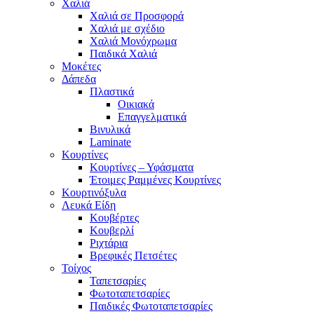
Χαλιά
Χαλιά σε Προσφορά
Χαλιά με σχέδιο
Χαλιά Μονόχρωμα
Παιδικά Χαλιά
Μοκέτες
Δάπεδα
Πλαστικά
Οικιακά
Επαγγελματικά
Βινυλικά
Laminate
Κουρτίνες
Κουρτίνες – Υφάσματα
Έτοιμες Ραμμένες Κουρτίνες
Κουρτινόξυλα
Λευκά Είδη
Κουβέρτες
Κουβερλί
Ριχτάρια
Βρεφικές Πετσέτες
Τοίχος
Ταπετσαρίες
Φωτοταπετσαρίες
Παιδικές Φωτοταπετσαρίες