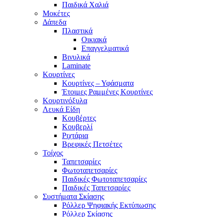
Παιδικά Χαλιά
Μοκέτες
Δάπεδα
Πλαστικά
Οικιακά
Επαγγελματικά
Βινυλικά
Laminate
Κουρτίνες
Κουρτίνες – Υφάσματα
Έτοιμες Ραμμένες Κουρτίνες
Κουρτινόξυλα
Λευκά Είδη
Κουβέρτες
Κουβερλί
Ριχτάρια
Βρεφικές Πετσέτες
Τοίχος
Ταπετσαρίες
Φωτοταπετσαρίες
Παιδικές Φωτοταπετσαρίες
Παιδικές Ταπετσαρίες
Συστήματα Σκίασης
Ρόλλερ Ψηφιακής Εκτύπωσης
Ρόλλερ Σκίασης