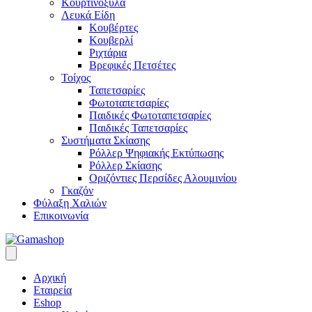
Κουρτινόξυλα
Λευκά Είδη
Κουβέρτες
Κουβερλί
Ριχτάρια
Βρεφικές Πετσέτες
Τοίχος
Ταπετσαρίες
Φωτοταπετσαρίες
Παιδικές Φωτοταπετσαρίες
Παιδικές Ταπετσαρίες
Συστήματα Σκίασης
Ρόλλερ Ψηφιακής Εκτύπωσης
Ρόλλερ Σκίασης
Οριζόντιες Περσίδες Αλουμινίου
Γκαζόν
Φύλαξη Χαλιών
Επικοινωνία
Αρχική
Εταιρεία
Eshop