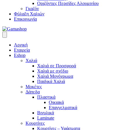
Οριζόντιες Περσίδες Αλουμινίου
Γκαζόν
Φύλαξη Χαλιών
Επικοινωνία
Αρχική
Εταιρεία
Eshop
Χαλιά
Χαλιά σε Προσφορά
Χαλιά με σχέδιο
Χαλιά Μονόχρωμα
Παιδικά Χαλιά
Μοκέτες
Δάπεδα
Πλαστικά
Οικιακά
Επαγγελματικά
Βινυλικά
Laminate
Κουρτίνες
Κουρτίνες – Υφάσματα