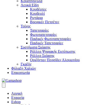
Κουρτινόξυλα
Λευκά Είδη
Κουβέρτες
Κουβερλί
Ριχτάρια
Βρεφικές Πετσέτες
Τοίχος
Ταπετσαρίες
Φωτοταπετσαρίες
Παιδικές Φωτοταπετσαρίες
Παιδικές Ταπετσαρίες
Συστήματα Σκίασης
Ρόλλερ Ψηφιακής Εκτύπωσης
Ρόλλερ Σκίασης
Οριζόντιες Περσίδες Αλουμινίου
Γκαζόν
Φύλαξη Χαλιών
Επικοινωνία
Αρχική
Εταιρεία
Eshop