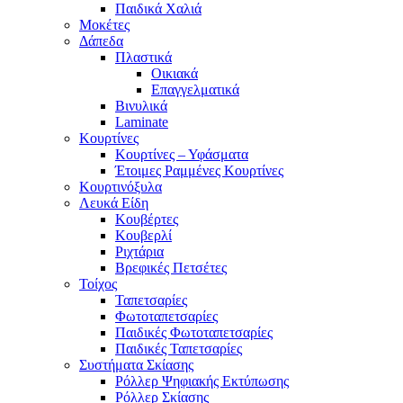
Παιδικά Χαλιά
Μοκέτες
Δάπεδα
Πλαστικά
Οικιακά
Επαγγελματικά
Βινυλικά
Laminate
Κουρτίνες
Κουρτίνες – Υφάσματα
Έτοιμες Ραμμένες Κουρτίνες
Κουρτινόξυλα
Λευκά Είδη
Κουβέρτες
Κουβερλί
Ριχτάρια
Βρεφικές Πετσέτες
Τοίχος
Ταπετσαρίες
Φωτοταπετσαρίες
Παιδικές Φωτοταπετσαρίες
Παιδικές Ταπετσαρίες
Συστήματα Σκίασης
Ρόλλερ Ψηφιακής Εκτύπωσης
Ρόλλερ Σκίασης