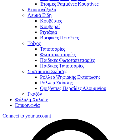
Έτοιμες Ραμμένες Κουρτίνες
Κουρτινόξυλα
Λευκά Είδη
Κουβέρτες
Κουβερλί
Ριχτάρια
Βρεφικές Πετσέτες
Τοίχος
Ταπετσαρίες
Φωτοταπετσαρίες
Παιδικές Φωτοταπετσαρίες
Παιδικές Ταπετσαρίες
Συστήματα Σκίασης
Ρόλλερ Ψηφιακής Εκτύπωσης
Ρόλλερ Σκίασης
Οριζόντιες Περσίδες Αλουμινίου
Γκαζόν
Φύλαξη Χαλιών
Επικοινωνία
Connect to your account