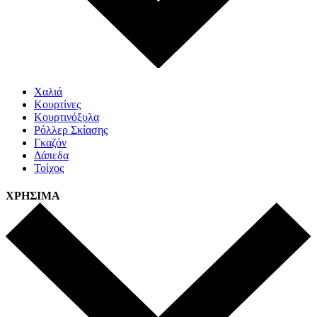
Χαλιά
Κουρτίνες
Κουρτινόξυλα
Ρόλλερ Σκίασης
Γκαζόν
Δάπεδα
Τοίχος
ΧΡΗΣΙΜΑ