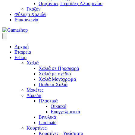
Οριζόντιες Περσίδες Αλουμινίου
Γκαζόν
Φύλαξη Χαλιών
Επικοινωνία
Αρχική
Εταιρεία
Eshop
Χαλιά
Χαλιά σε Προσφορά
Χαλιά με σχέδιο
Χαλιά Μονόχρωμα
Παιδικά Χαλιά
Μοκέτες
Δάπεδα
Πλαστικά
Οικιακά
Επαγγελματικά
Βινυλικά
Laminate
Κουρτίνες
Κουρτίνες – Υφάσματα