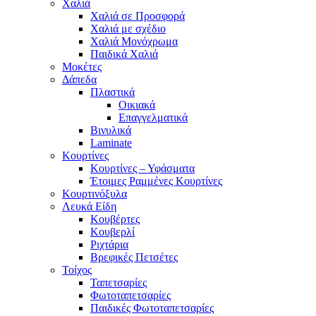
Χαλιά
Χαλιά σε Προσφορά
Χαλιά με σχέδιο
Χαλιά Μονόχρωμα
Παιδικά Χαλιά
Μοκέτες
Δάπεδα
Πλαστικά
Οικιακά
Επαγγελματικά
Βινυλικά
Laminate
Κουρτίνες
Κουρτίνες – Υφάσματα
Έτοιμες Ραμμένες Κουρτίνες
Κουρτινόξυλα
Λευκά Είδη
Κουβέρτες
Κουβερλί
Ριχτάρια
Βρεφικές Πετσέτες
Τοίχος
Ταπετσαρίες
Φωτοταπετσαρίες
Παιδικές Φωτοταπετσαρίες