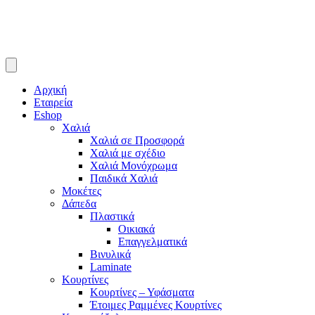
Αρχική
Εταιρεία
Eshop
Χαλιά
Χαλιά σε Προσφορά
Χαλιά με σχέδιο
Χαλιά Μονόχρωμα
Παιδικά Χαλιά
Μοκέτες
Δάπεδα
Πλαστικά
Οικιακά
Επαγγελματικά
Βινυλικά
Laminate
Κουρτίνες
Κουρτίνες – Υφάσματα
Έτοιμες Ραμμένες Κουρτίνες