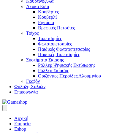
Κουρτινόξυλα
Λευκά Είδη
Κουβέρτες
Κουβερλί
Ριχτάρια
Βρεφικές Πετσέτες
Τοίχος
Ταπετσαρίες
Φωτοταπετσαρίες
Παιδικές Φωτοταπετσαρίες
Παιδικές Ταπετσαρίες
Συστήματα Σκίασης
Ρόλλερ Ψηφιακής Εκτύπωσης
Ρόλλερ Σκίασης
Οριζόντιες Περσίδες Αλουμινίου
Γκαζόν
Φύλαξη Χαλιών
Επικοινωνία
Αρχική
Εταιρεία
Eshop