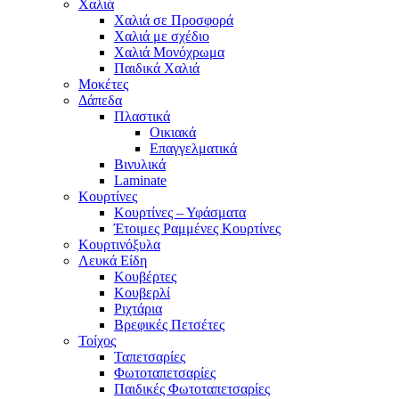
Χαλιά
Χαλιά σε Προσφορά
Χαλιά με σχέδιο
Χαλιά Μονόχρωμα
Παιδικά Χαλιά
Μοκέτες
Δάπεδα
Πλαστικά
Οικιακά
Επαγγελματικά
Βινυλικά
Laminate
Κουρτίνες
Κουρτίνες – Υφάσματα
Έτοιμες Ραμμένες Κουρτίνες
Κουρτινόξυλα
Λευκά Είδη
Κουβέρτες
Κουβερλί
Ριχτάρια
Βρεφικές Πετσέτες
Τοίχος
Ταπετσαρίες
Φωτοταπετσαρίες
Παιδικές Φωτοταπετσαρίες