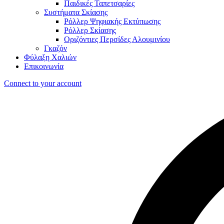
Παιδικές Ταπετσαρίες
Συστήματα Σκίασης
Ρόλλερ Ψηφιακής Εκτύπωσης
Ρόλλερ Σκίασης
Οριζόντιες Περσίδες Αλουμινίου
Γκαζόν
Φύλαξη Χαλιών
Επικοινωνία
Connect to your account