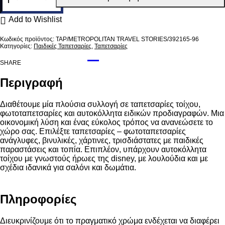
τοίχου
μονόχρωμη
392165/96
Add to Wishlist
ποσότητα
TAP/METROPOLITAN TRAVEL STORIES/392165-96
Κατηγορίες:
Παιδικές Ταπετσαρίες
,
Ταπετσαρίες
SHARE
Περιγραφή
Διαθέτουμε μία πλούσια συλλογή σε ταπετσαρίες τοίχου,
φωτοταπετσαρίες και αυτοκόλλητα ειδικών προδιαγραφών. Μια
οικονομική λύση και ένας εύκολος τρόπος να ανανεώσετε το
χώρο σας. Επιλέξτε ταπετσαρίες – φωτοταπετσαρίες
ανάγλυφες, βινυλικές, χάρτινες, τρισδιάστατες με παιδικές
παραστάσεις και τοπία. Επιπλέον, υπάρχουν αυτοκόλλητα
τοίχου με γνωστούς ήρωες της disney, με λουλούδια και με
σχέδια ιδανικά για σαλόνι και δωμάτια.
Πληροφορίες
Διευκρινίζουμε ότι το πραγματικό χρώμα ενδέχεται να διαφέρει