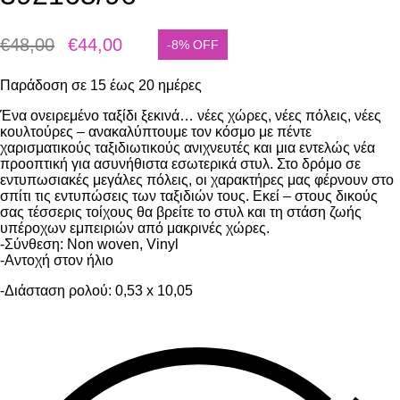
€
48,00
€
44,00
-8% OFF
Original
Η
price
τρέχουσα
Παράδοση σε 15 έως 20 ημέρες
was:
τιμή
€48,00.
είναι:
Ένα ονειρεμένο ταξίδι ξεκινά… νέες χώρες, νέες πόλεις, νέες
€44,00.
κουλτούρες – ανακαλύπτουμε τον κόσμο με πέντε
χαρισματικούς ταξιδιωτικούς ανιχνευτές και μια εντελώς νέα
προοπτική για ασυνήθιστα εσωτερικά στυλ. Στο δρόμο σε
εντυπωσιακές μεγάλες πόλεις, οι χαρακτήρες μας φέρνουν στο
σπίτι τις εντυπώσεις των ταξιδιών τους. Εκεί – στους δικούς
σας τέσσερις τοίχους θα βρείτε το στυλ και τη στάση ζωής
υπέροχων εμπειριών από μακρινές χώρες.
-Σύνθεση: Non woven, Vinyl
-Αντοχή στον ήλιο
-Διάσταση ρολού: 0,53 x 10,05