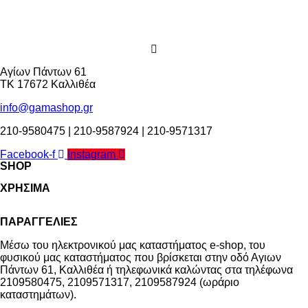
Αγίων Πάντων 61
ΤΚ 17672 Καλλιθέα
info@gamashop.gr
210-9580475 | 210-9587924 | 210-9571317
Facebook-f
Instagram
SHOP
ΧΡΗΣΙΜΑ
Χαλιά
Κουρτίνες
Τρόποι Πληρωμής
Κουρτινόξυλα
ΠΑΡΑΓΓΕΛΙΕΣ
Τρόποι & Έξοδα Αποστολής
Ρόλλερ Σκίασης
Επιστροφές
Μέσω του ηλεκτρονικού μας καταστήματος
e-shop,
του
Γκαζόν
Οροι και Προϋποθέσεις Χρήσης
φυσικού μας καταστήματος που βρίσκεται στην οδό Αγιων
Δάπεδα
Προστασία Απορρήτου
Πάντων 61, Καλλιθέα ή τηλεφωνικά καλώντας στα τηλέφωνα
Τοίχος
2109580475, 2109571317, 2109587924 (ωράριο
καταστημάτων).