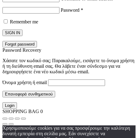
Password
*
Remember me
SIGN IN
Forgot password
Password Recovery
Χάσατε τον κωδικό σας; Παρακαλούμε, εισάγετε το όνομα χρήστη
ή τη διεύθυνση email σας. Θα λάβετε έναν σύνδεσμο για να
δημιουργήσετε ένα νέο κωδικό μέσω email.
Όνομα χρήστη ή email
Επαναφορά συνθηματικού
Login
SHOPPING BAG
0
Χρησιμοποιούμε cookies για να σας προσφέρουμε την καλύτερη
δυνατή εμπειρία στη σελίδα μας. Εάν συνεχίσετε να