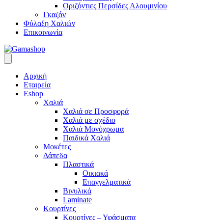
Οριζόντιες Περσίδες Αλουμινίου
Γκαζόν
Φύλαξη Χαλιών
Επικοινωνία
Αρχική
Εταιρεία
Eshop
Χαλιά
Χαλιά σε Προσφορά
Χαλιά με σχέδιο
Χαλιά Μονόχρωμα
Παιδικά Χαλιά
Μοκέτες
Δάπεδα
Πλαστικά
Οικιακά
Επαγγελματικά
Βινυλικά
Laminate
Κουρτίνες
Κουρτίνες – Υφάσματα