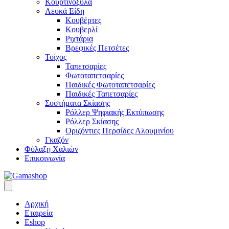
Κουρτινόξυλα
Λευκά Είδη
Κουβέρτες
Κουβερλί
Ριχτάρια
Βρεφικές Πετσέτες
Τοίχος
Ταπετσαρίες
Φωτοταπετσαρίες
Παιδικές Φωτοταπετσαρίες
Παιδικές Ταπετσαρίες
Συστήματα Σκίασης
Ρόλλερ Ψηφιακής Εκτύπωσης
Ρόλλερ Σκίασης
Οριζόντιες Περσίδες Αλουμινίου
Γκαζόν
Φύλαξη Χαλιών
Επικοινωνία
Αρχική
Εταιρεία
Eshop