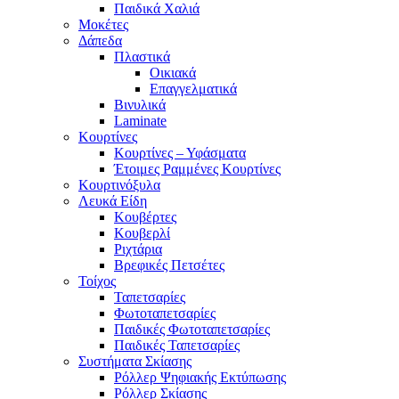
Παιδικά Χαλιά
Μοκέτες
Δάπεδα
Πλαστικά
Οικιακά
Επαγγελματικά
Βινυλικά
Laminate
Κουρτίνες
Κουρτίνες – Υφάσματα
Έτοιμες Ραμμένες Κουρτίνες
Κουρτινόξυλα
Λευκά Είδη
Κουβέρτες
Κουβερλί
Ριχτάρια
Βρεφικές Πετσέτες
Τοίχος
Ταπετσαρίες
Φωτοταπετσαρίες
Παιδικές Φωτοταπετσαρίες
Παιδικές Ταπετσαρίες
Συστήματα Σκίασης
Ρόλλερ Ψηφιακής Εκτύπωσης
Ρόλλερ Σκίασης