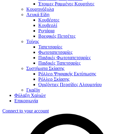
Έτοιμες Ραμμένες Κουρτίνες
Κουρτινόξυλα
Λευκά Είδη
Κουβέρτες
Κουβερλί
Ριχτάρια
Βρεφικές Πετσέτες
Τοίχος
Ταπετσαρίες
Φωτοταπετσαρίες
Παιδικές Φωτοταπετσαρίες
Παιδικές Ταπετσαρίες
Συστήματα Σκίασης
Ρόλλερ Ψηφιακής Εκτύπωσης
Ρόλλερ Σκίασης
Οριζόντιες Περσίδες Αλουμινίου
Γκαζόν
Φύλαξη Χαλιών
Επικοινωνία
Connect to your account