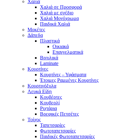
Χαλιά
Χαλιά σε Προσφορά
Χαλιά με σχέδιο
Χαλιά Μονόχρωμα
Παιδικά Χαλιά
Μοκέτες
Δάπεδα
Πλαστικά
Οικιακά
Επαγγελματικά
Βινυλικά
Laminate
Κουρτίνες
Κουρτίνες – Υφάσματα
Έτοιμες Ραμμένες Κουρτίνες
Κουρτινόξυλα
Λευκά Είδη
Κουβέρτες
Κουβερλί
Ριχτάρια
Βρεφικές Πετσέτες
Τοίχος
Ταπετσαρίες
Φωτοταπετσαρίες
Παιδικές Φωτοταπετσαρίες