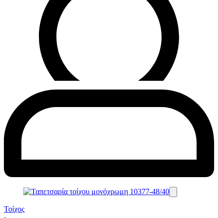
Τοίχος
›