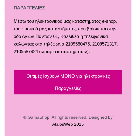
Κουρτινόξυλα
Τρόποι Πληρωμής
ΠΑΡΑΓΓΕΛΙΕΣ
Ρόλλερ Σκίασης
Τρόποι & Έξοδα Αποστολής
Μέσω του ηλεκτρονικού μας καταστήματος
e-shop,
Γκαζόν
Επιστροφές
του φυσικού μας καταστήματος που βρίσκεται στην
Δάπεδα
Οροι και Προϋποθέσεις Χρήσης
οδό Αγιων Πάντων 61, Καλλιθέα ή τηλεφωνικά
Τοίχος
Προστασία Απορρήτου
καλώντας στα τηλέφωνα 2109580475, 2109571317,
2109587924 (ωράριο καταστημάτων).
Οι τιμές Ισχύουν ΜΟΝΟ για ηλεκτρονικές
Παραγγελίες
© GamaShop. All rights reserved. Designed by
AtalosWeb 2025