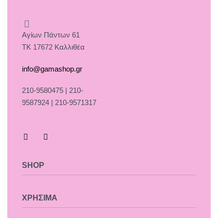
Αγίων Πάντων 61
ΤΚ 17672 Καλλιθέα
info@gamashop.gr
210-9580475 | 210-
9587924 | 210-9571317
SHOP
Χαλιά
ΧΡΗΣΙΜΑ
Κουρτίνες