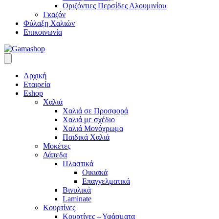
Οριζόντιες Περσίδες Αλουμινίου
Γκαζόν
Φύλαξη Χαλιών
Επικοινωνία
Αρχική
Εταιρεία
Eshop
Χαλιά
Χαλιά σε Προσφορά
Χαλιά με σχέδιο
Χαλιά Μονόχρωμα
Παιδικά Χαλιά
Μοκέτες
Δάπεδα
Πλαστικά
Οικιακά
Επαγγελματικά
Βινυλικά
Laminate
Κουρτίνες
Κουρτίνες – Υφάσματα