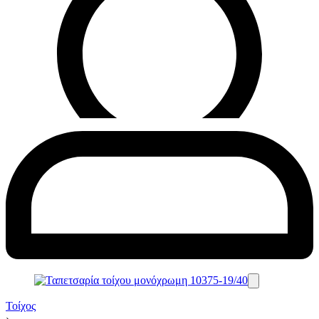
Τοίχος
›