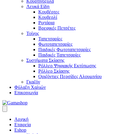
Κουρτινόξυλα
Λευκά Είδη
Κουβέρτες
Κουβερλί
Ριχτάρια
Βρεφικές Πετσέτες
Τοίχος
Ταπετσαρίες
Φωτοταπετσαρίες
Παιδικές Φωτοταπετσαρίες
Παιδικές Ταπετσαρίες
Συστήματα Σκίασης
Ρόλλερ Ψηφιακής Εκτύπωσης
Ρόλλερ Σκίασης
Οριζόντιες Περσίδες Αλουμινίου
Γκαζόν
Φύλαξη Χαλιών
Επικοινωνία
Αρχική
Εταιρεία
Eshop