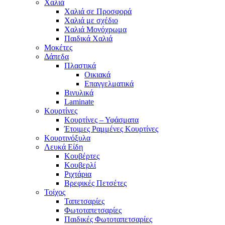
Χαλιά
Χαλιά σε Προσφορά
Χαλιά με σχέδιο
Χαλιά Μονόχρωμα
Παιδικά Χαλιά
Μοκέτες
Δάπεδα
Πλαστικά
Οικιακά
Επαγγελματικά
Βινυλικά
Laminate
Κουρτίνες
Κουρτίνες – Υφάσματα
Έτοιμες Ραμμένες Κουρτίνες
Κουρτινόξυλα
Λευκά Είδη
Κουβέρτες
Κουβερλί
Ριχτάρια
Βρεφικές Πετσέτες
Τοίχος
Ταπετσαρίες
Φωτοταπετσαρίες
Παιδικές Φωτοταπετσαρίες