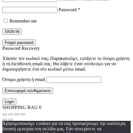
Password
*
Remember me
SIGN IN
Forgot password
Password Recovery
Χάσατε τον κωδικό σας; Παρακαλούμε, εισάγετε το όνομα χρήστη
ή τη διεύθυνση email σας. Θα λάβετε έναν σύνδεσμο για να
δημιουργήσετε ένα νέο κωδικό μέσω email.
Όνομα χρήστη ή email
Επαναφορά συνθηματικού
Login
SHOPPING BAG
0
Χρησιμοποιούμε cookies για να σας προσφέρουμε την καλύτερη
δυνατή εμπειρία στη σελίδα μας. Εάν συνεχίσετε να