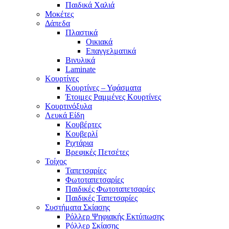
Παιδικά Χαλιά
Μοκέτες
Δάπεδα
Πλαστικά
Οικιακά
Επαγγελματικά
Βινυλικά
Laminate
Κουρτίνες
Κουρτίνες – Υφάσματα
Έτοιμες Ραμμένες Κουρτίνες
Κουρτινόξυλα
Λευκά Είδη
Κουβέρτες
Κουβερλί
Ριχτάρια
Βρεφικές Πετσέτες
Τοίχος
Ταπετσαρίες
Φωτοταπετσαρίες
Παιδικές Φωτοταπετσαρίες
Παιδικές Ταπετσαρίες
Συστήματα Σκίασης
Ρόλλερ Ψηφιακής Εκτύπωσης
Ρόλλερ Σκίασης