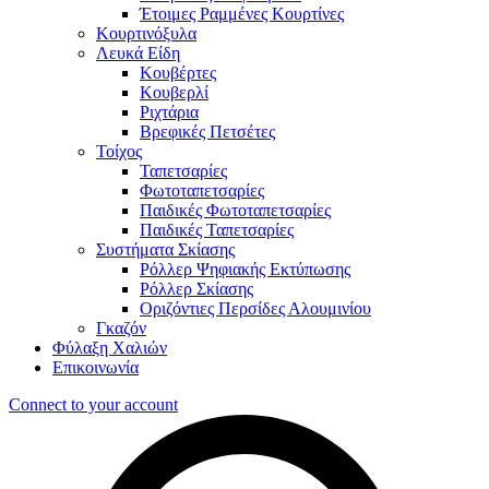
Έτοιμες Ραμμένες Κουρτίνες
Κουρτινόξυλα
Λευκά Είδη
Κουβέρτες
Κουβερλί
Ριχτάρια
Βρεφικές Πετσέτες
Τοίχος
Ταπετσαρίες
Φωτοταπετσαρίες
Παιδικές Φωτοταπετσαρίες
Παιδικές Ταπετσαρίες
Συστήματα Σκίασης
Ρόλλερ Ψηφιακής Εκτύπωσης
Ρόλλερ Σκίασης
Οριζόντιες Περσίδες Αλουμινίου
Γκαζόν
Φύλαξη Χαλιών
Επικοινωνία
Connect to your account