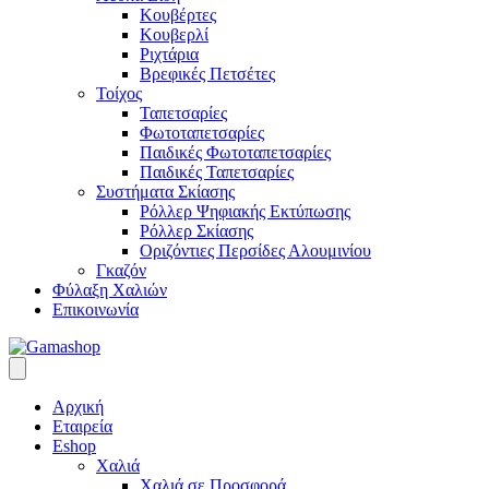
Κουβέρτες
Κουβερλί
Ριχτάρια
Βρεφικές Πετσέτες
Τοίχος
Ταπετσαρίες
Φωτοταπετσαρίες
Παιδικές Φωτοταπετσαρίες
Παιδικές Ταπετσαρίες
Συστήματα Σκίασης
Ρόλλερ Ψηφιακής Εκτύπωσης
Ρόλλερ Σκίασης
Οριζόντιες Περσίδες Αλουμινίου
Γκαζόν
Φύλαξη Χαλιών
Επικοινωνία
Αρχική
Εταιρεία
Eshop
Χαλιά
Χαλιά σε Προσφορά