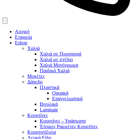
Αρχική
Εταιρεία
Eshop
Χαλιά
Χαλιά σε Προσφορά
Χαλιά με σχέδιο
Χαλιά Μονόχρωμα
Παιδικά Χαλιά
Μοκέτες
Δάπεδα
Πλαστικά
Οικιακά
Επαγγελματικά
Βινυλικά
Laminate
Κουρτίνες
Κουρτίνες – Υφάσματα
Έτοιμες Ραμμένες Κουρτίνες
Κουρτινόξυλα
Λευκά Είδη