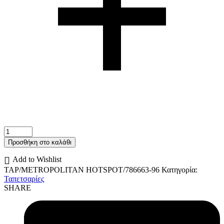
Ταπετσαρία
τοίχου
Προσθήκη στο καλάθι
μοντέρνα-
δίχρωμη
Add to Wishlist
786663/96
TAP/METROPOLITAN HOTSPOT/786663-96
Κατηγορία:
ποσότητα
Ταπετσαρίες
SHARE