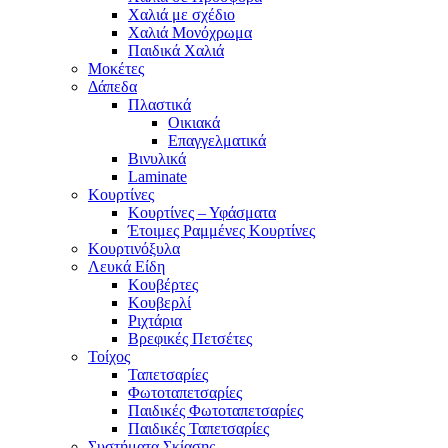
Χαλιά με σχέδιο
Χαλιά Μονόχρωμα
Παιδικά Χαλιά
Μοκέτες
Δάπεδα
Πλαστικά
Οικιακά
Επαγγελματικά
Βινυλικά
Laminate
Κουρτίνες
Κουρτίνες – Υφάσματα
Έτοιμες Ραμμένες Κουρτίνες
Κουρτινόξυλα
Λευκά Είδη
Κουβέρτες
Κουβερλί
Ριχτάρια
Βρεφικές Πετσέτες
Τοίχος
Ταπετσαρίες
Φωτοταπετσαρίες
Παιδικές Φωτοταπετσαρίες
Παιδικές Ταπετσαρίες
Συστήματα Σκίασης