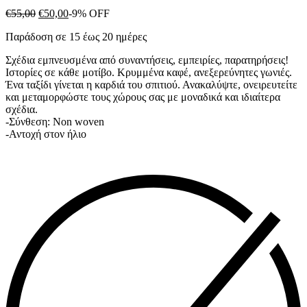
Original
Η
€
55,00
€
50,00
-9% OFF
price
τρέχουσα
Παράδοση σε 15 έως 20 ημέρες
was:
τιμή
€55,00.
είναι:
Σχέδια εμπνευσμένα από συναντήσεις, εμπειρίες, παρατηρήσεις!
€50,00.
Ιστορίες σε κάθε μοτίβο. Κρυμμένα καφέ, ανεξερεύνητες γωνιές.
Ένα ταξίδι γίνεται η καρδιά του σπιτιού. Ανακαλύψτε, ονειρευτείτε
και μεταμορφώστε τους χώρους σας με μοναδικά και ιδιαίτερα
σχέδια.
-Σύνθεση: Non woven
-Αντοχή στον ήλιο