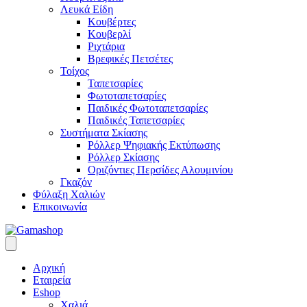
Λευκά Είδη
Κουβέρτες
Κουβερλί
Ριχτάρια
Βρεφικές Πετσέτες
Τοίχος
Ταπετσαρίες
Φωτοταπετσαρίες
Παιδικές Φωτοταπετσαρίες
Παιδικές Ταπετσαρίες
Συστήματα Σκίασης
Ρόλλερ Ψηφιακής Εκτύπωσης
Ρόλλερ Σκίασης
Οριζόντιες Περσίδες Αλουμινίου
Γκαζόν
Φύλαξη Χαλιών
Επικοινωνία
Αρχική
Εταιρεία
Eshop
Χαλιά