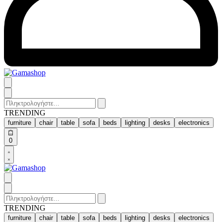
Search
for:
TRENDING
furniture
chair
table
sofa
beds
lighting
desks
electronics
Open
0
cart
Open
Account
details
Search
for:
TRENDING
furniture
chair
table
sofa
beds
lighting
desks
electronics