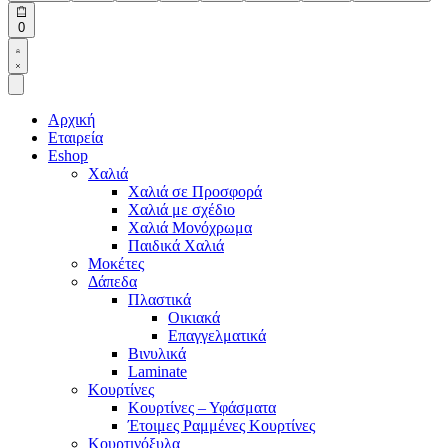
Open
0
cart
Open
Account
details
Αρχική
Εταιρεία
Eshop
Χαλιά
Χαλιά σε Προσφορά
Χαλιά με σχέδιο
Χαλιά Μονόχρωμα
Παιδικά Χαλιά
Μοκέτες
Δάπεδα
Πλαστικά
Οικιακά
Επαγγελματικά
Βινυλικά
Laminate
Κουρτίνες
Κουρτίνες – Υφάσματα
Έτοιμες Ραμμένες Κουρτίνες
Κουρτινόξυλα