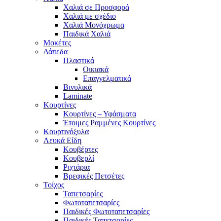
Χαλιά σε Προσφορά
Χαλιά με σχέδιο
Χαλιά Μονόχρωμα
Παιδικά Χαλιά
Μοκέτες
Δάπεδα
Πλαστικά
Οικιακά
Επαγγελματικά
Βινυλικά
Laminate
Κουρτίνες
Κουρτίνες – Υφάσματα
Έτοιμες Ραμμένες Κουρτίνες
Κουρτινόξυλα
Λευκά Είδη
Κουβέρτες
Κουβερλί
Ριχτάρια
Βρεφικές Πετσέτες
Τοίχος
Ταπετσαρίες
Φωτοταπετσαρίες
Παιδικές Φωτοταπετσαρίες
Παιδικές Ταπετσαρίες