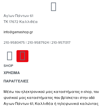
Αγίων Πάντων 61
ΤΚ 17672 Καλλιθέα
info@gamashop.gr
210-9580475 | 210-9587924 | 210-9571317
SHOP
ΧΡΗΣΙΜΑ
Χαλιά
Κουρτίνες
Τρόποι Πληρωμής
ΠΑΡΑΓΓΕΛΙΕΣ
Κουρτινόξυλα
Τρόποι & Έξοδα Αποστολής
Μέσω του ηλεκτρονικού μας καταστήματος
e-shop,
του
Ρόλλερ Σκίασης
Επιστροφές
φυσικού μας καταστήματος που βρίσκεται στην οδό
Γκαζόν
Οροι και Προϋποθέσεις Χρήσης
Αγιων Πάντων 61, Καλλιθέα ή τηλεφωνικά καλώντας