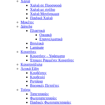
Χαλιά
Χαλιά σε Προσφορά
Χαλιά με σχέδιο
Χαλιά Μονόχρωμα
Παιδικά Χαλιά
Μοκέτες
Δάπεδα
Πλαστικά
Οικιακά
Επαγγελματικά
Βινυλικά
Laminate
Κουρτίνες
Κουρτίνες – Υφάσματα
Έτοιμες Ραμμένες Κουρτίνες
Κουρτινόξυλα
Λευκά Είδη
Κουβέρτες
Κουβερλί
Ριχτάρια
Βρεφικές Πετσέτες
Τοίχος
Ταπετσαρίες
Φωτοταπετσαρίες
Παιδικές Φωτοταπετσαρίες