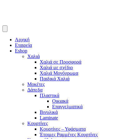
Αρχική
Εταιρεία
Eshop
Χαλιά
Χαλιά σε Προσφορά
Χαλιά με σχέδιο
Χαλιά Μονόχρωμα
Παιδικά Χαλιά
Μοκέτες
Δάπεδα
Πλαστικά
Οικιακά
Επαγγελματικά
Βινυλικά
Laminate
Κουρτίνες
Κουρτίνες – Υφάσματα
Έτοιμες Ραμμένες Κουρτίνες