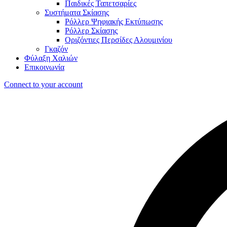
Παιδικές Ταπετσαρίες
Συστήματα Σκίασης
Ρόλλερ Ψηφιακής Εκτύπωσης
Ρόλλερ Σκίασης
Οριζόντιες Περσίδες Αλουμινίου
Γκαζόν
Φύλαξη Χαλιών
Επικοινωνία
Connect to your account