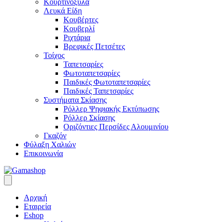
Κουρτινόξυλα
Λευκά Είδη
Κουβέρτες
Κουβερλί
Ριχτάρια
Βρεφικές Πετσέτες
Τοίχος
Ταπετσαρίες
Φωτοταπετσαρίες
Παιδικές Φωτοταπετσαρίες
Παιδικές Ταπετσαρίες
Συστήματα Σκίασης
Ρόλλερ Ψηφιακής Εκτύπωσης
Ρόλλερ Σκίασης
Οριζόντιες Περσίδες Αλουμινίου
Γκαζόν
Φύλαξη Χαλιών
Επικοινωνία
Αρχική
Εταιρεία
Eshop