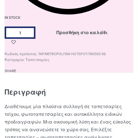
IN STOCK
Ταπετσαρία
Προσθήκη στο καλάθι
τοίχου
με
μοντέρνο
TAP/METROPOLITAN HOTSPOT/786565-96
μοτίβο
Κατηγορία:
Ταπετσαρίες
786565/96
SHARE
ποσότητα
Περιγραφή
Διαθέτουμε μία πλούσια συλλογή σε ταπετσαρίες
τοίχου, φωτοταπετσαρίες και αυτοκόλλητα ειδικών
προδιαγραφών. Μια οικονομική λύση και ένας εύκολος
τρόπος να ανανεώσετε το χώρο σας. Επιλέξτε
ταπετσαρίες – φωτοταπετσαρίες ανάγλυφες,