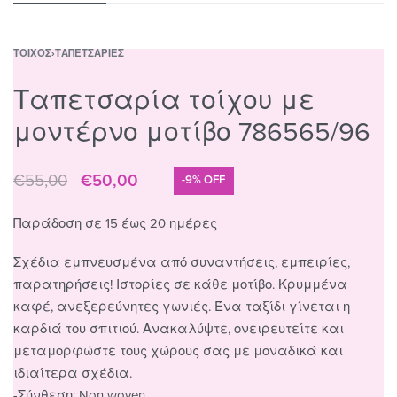
ΤΟΊΧΟΣ
›
ΤΑΠΕΤΣΑΡΊΕΣ
Ταπετσαρία τοίχου με
μοντέρνο μοτίβο 786565/96
€
55,00
€
50,00
-9% OFF
Original
Η
price
τρέχουσα
was:
τιμή
Παράδοση σε 15 έως 20 ημέρες
€55,00.
είναι:
€50,00.
Σχέδια εμπνευσμένα από συναντήσεις, εμπειρίες,
παρατηρήσεις! Ιστορίες σε κάθε μοτίβο. Κρυμμένα
καφέ, ανεξερεύνητες γωνιές. Ένα ταξίδι γίνεται η
καρδιά του σπιτιού. Ανακαλύψτε, ονειρευτείτε και
μεταμορφώστε τους χώρους σας με μοναδικά και
ιδιαίτερα σχέδια.
-Σύνθεση: Non woven