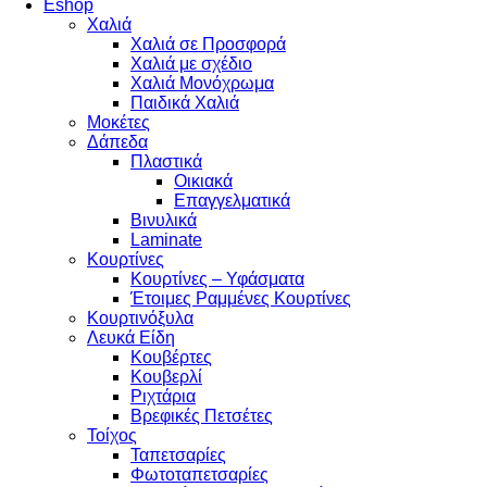
Eshop
Χαλιά
Χαλιά σε Προσφορά
Χαλιά με σχέδιο
Χαλιά Μονόχρωμα
Παιδικά Χαλιά
Μοκέτες
Δάπεδα
Πλαστικά
Οικιακά
Επαγγελματικά
Βινυλικά
Laminate
Κουρτίνες
Κουρτίνες – Υφάσματα
Έτοιμες Ραμμένες Κουρτίνες
Κουρτινόξυλα
Λευκά Είδη
Κουβέρτες
Κουβερλί
Ριχτάρια
Βρεφικές Πετσέτες
Τοίχος
Ταπετσαρίες
Φωτοταπετσαρίες