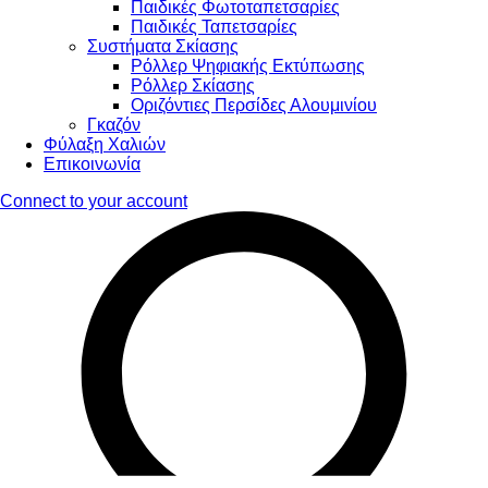
Παιδικές Φωτοταπετσαρίες
Παιδικές Ταπετσαρίες
Συστήματα Σκίασης
Ρόλλερ Ψηφιακής Εκτύπωσης
Ρόλλερ Σκίασης
Οριζόντιες Περσίδες Αλουμινίου
Γκαζόν
Φύλαξη Χαλιών
Επικοινωνία
Connect to your account