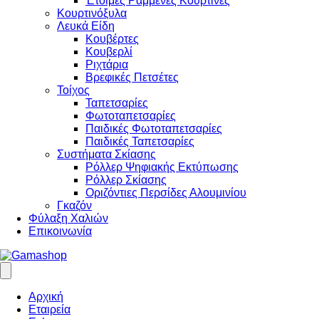
Έτοιμες Ραμμένες Κουρτίνες
Κουρτινόξυλα
Λευκά Είδη
Κουβέρτες
Κουβερλί
Ριχτάρια
Βρεφικές Πετσέτες
Τοίχος
Ταπετσαρίες
Φωτοταπετσαρίες
Παιδικές Φωτοταπετσαρίες
Παιδικές Ταπετσαρίες
Συστήματα Σκίασης
Ρόλλερ Ψηφιακής Εκτύπωσης
Ρόλλερ Σκίασης
Οριζόντιες Περσίδες Αλουμινίου
Γκαζόν
Φύλαξη Χαλιών
Επικοινωνία
Αρχική
Εταιρεία