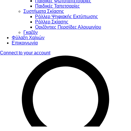
Παιδικές Φωτοταπετσαρίες
Παιδικές Ταπετσαρίες
Συστήματα Σκίασης
Ρόλλερ Ψηφιακής Εκτύπωσης
Ρόλλερ Σκίασης
Οριζόντιες Περσίδες Αλουμινίου
Γκαζόν
Φύλαξη Χαλιών
Επικοινωνία
Connect to your account