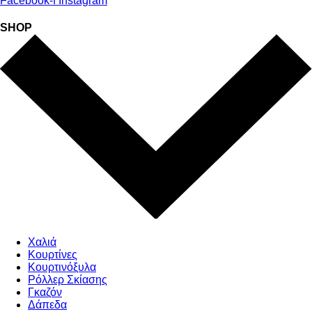
Facebook-f
Instagram
SHOP
Χαλιά
Κουρτίνες
Κουρτινόξυλα
Ρόλλερ Σκίασης
Γκαζόν
Δάπεδα