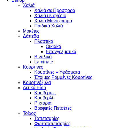
Eshop
Χαλιά
Χαλιά σε Προσφορά
Χαλιά με σχέδιο
Χαλιά Μονόχρωμα
Παιδικά Χαλιά
Μοκέτες
Δάπεδα
Πλαστικά
Οικιακά
Επαγγελματικά
Βινυλικά
Laminate
Κουρτίνες
Κουρτίνες – Υφάσματα
Έτοιμες Ραμμένες Κουρτίνες
Κουρτινόξυλα
Λευκά Είδη
Κουβέρτες
Κουβερλί
Ριχτάρια
Βρεφικές Πετσέτες
Τοίχος
Ταπετσαρίες
Φωτοταπετσαρίες