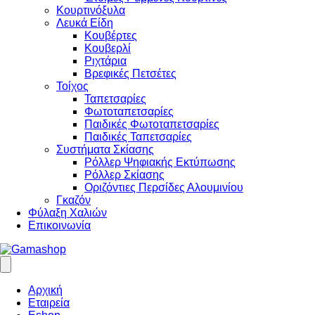
Κουρτινόξυλα
Λευκά Είδη
Κουβέρτες
Κουβερλί
Ριχτάρια
Βρεφικές Πετσέτες
Τοίχος
Ταπετσαρίες
Φωτοταπετσαρίες
Παιδικές Φωτοταπετσαρίες
Παιδικές Ταπετσαρίες
Συστήματα Σκίασης
Ρόλλερ Ψηφιακής Εκτύπωσης
Ρόλλερ Σκίασης
Οριζόντιες Περσίδες Αλουμινίου
Γκαζόν
Φύλαξη Χαλιών
Επικοινωνία
Αρχική
Εταιρεία