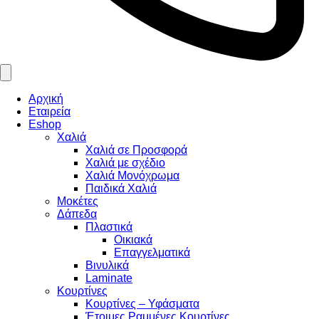
Αρχική
Εταιρεία
Eshop
Χαλιά
Χαλιά σε Προσφορά
Χαλιά με σχέδιο
Χαλιά Μονόχρωμα
Παιδικά Χαλιά
Μοκέτες
Δάπεδα
Πλαστικά
Οικιακά
Επαγγελματικά
Βινυλικά
Laminate
Κουρτίνες
Κουρτίνες – Υφάσματα
Έτοιμες Ραμμένες Κουρτίνες