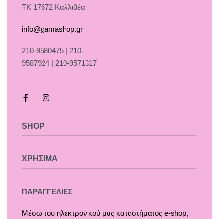
ΤΚ 17672 Καλλιθέα
info@gamashop.gr
210-9580475 | 210-
9587924 | 210-9571317
SHOP
Χαλιά
ΧΡΗΣΙΜΑ
Κουρτίνες
Κουρτινόξυλα
Τρόποι Πληρωμής
ΠΑΡΑΓΓΕΛΙΕΣ
Ρόλλερ Σκίασης
Τρόποι & Έξοδα Αποστολής
Μέσω του ηλεκτρονικού μας καταστήματος
e-shop,
Γκαζόν
Επιστροφές