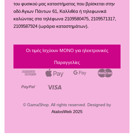
του φυσικού μας καταστήματος που βρίσκεται στην
Δάπεδα
Οροι και Προϋποθέσεις Χρήσης
οδό Αγιων Πάντων 61, Καλλιθέα ή τηλεφωνικά
Τοίχος
Προστασία Απορρήτου
καλώντας στα τηλέφωνα 2109580475, 2109571317,
2109587924 (ωράριο καταστημάτων).
Οι τιμές Ισχύουν ΜΟΝΟ για ηλεκτρονικές
Παραγγελίες
© GamaShop. All rights reserved. Designed by
AtalosWeb 2025