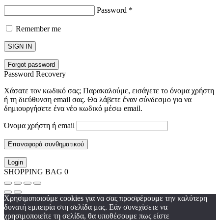
Password
*
Remember me
SIGN IN
Forgot password
Password Recovery
Χάσατε τον κωδικό σας; Παρακαλούμε, εισάγετε το όνομα χρήστη
ή τη διεύθυνση email σας. Θα λάβετε έναν σύνδεσμο για να
δημιουργήσετε ένα νέο κωδικό μέσω email.
Όνομα χρήστη ή email
Επαναφορά συνθηματικού
Login
SHOPPING BAG
0
Χρησιμοποιούμε cookies για να σας προσφέρουμε την καλύτερη
δυνατή εμπειρία στη σελίδα μας. Εάν συνεχίσετε να
χρησιμοποιείτε τη σελίδα, θα υποθέσουμε πως είστε