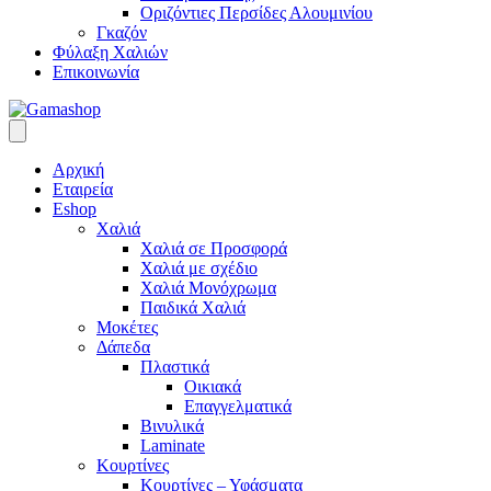
Οριζόντιες Περσίδες Αλουμινίου
Γκαζόν
Φύλαξη Χαλιών
Επικοινωνία
Αρχική
Εταιρεία
Eshop
Χαλιά
Χαλιά σε Προσφορά
Χαλιά με σχέδιο
Χαλιά Μονόχρωμα
Παιδικά Χαλιά
Μοκέτες
Δάπεδα
Πλαστικά
Οικιακά
Επαγγελματικά
Βινυλικά
Laminate
Κουρτίνες
Κουρτίνες – Υφάσματα