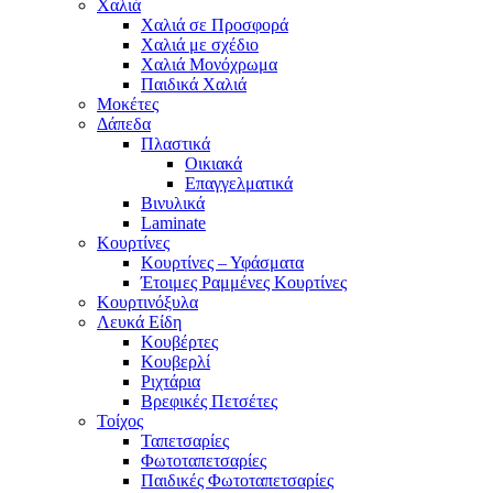
Χαλιά
Χαλιά σε Προσφορά
Χαλιά με σχέδιο
Χαλιά Μονόχρωμα
Παιδικά Χαλιά
Μοκέτες
Δάπεδα
Πλαστικά
Οικιακά
Επαγγελματικά
Βινυλικά
Laminate
Κουρτίνες
Κουρτίνες – Υφάσματα
Έτοιμες Ραμμένες Κουρτίνες
Κουρτινόξυλα
Λευκά Είδη
Κουβέρτες
Κουβερλί
Ριχτάρια
Βρεφικές Πετσέτες
Τοίχος
Ταπετσαρίες
Φωτοταπετσαρίες
Παιδικές Φωτοταπετσαρίες