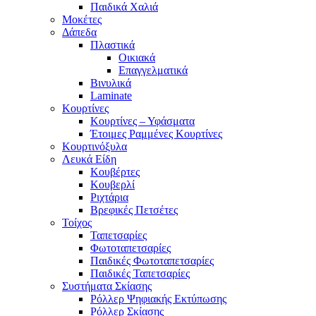
Παιδικά Χαλιά
Μοκέτες
Δάπεδα
Πλαστικά
Οικιακά
Επαγγελματικά
Βινυλικά
Laminate
Κουρτίνες
Κουρτίνες – Υφάσματα
Έτοιμες Ραμμένες Κουρτίνες
Κουρτινόξυλα
Λευκά Είδη
Κουβέρτες
Κουβερλί
Ριχτάρια
Βρεφικές Πετσέτες
Τοίχος
Ταπετσαρίες
Φωτοταπετσαρίες
Παιδικές Φωτοταπετσαρίες
Παιδικές Ταπετσαρίες
Συστήματα Σκίασης
Ρόλλερ Ψηφιακής Εκτύπωσης
Ρόλλερ Σκίασης