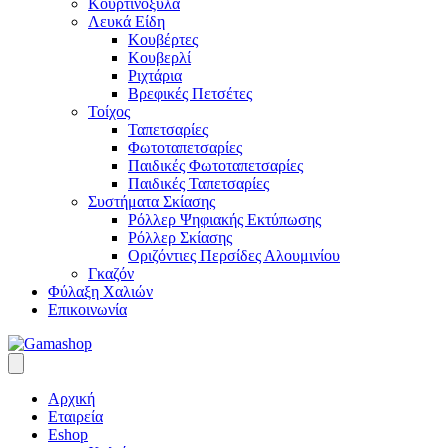
Κουρτινόξυλα
Λευκά Είδη
Κουβέρτες
Κουβερλί
Ριχτάρια
Βρεφικές Πετσέτες
Τοίχος
Ταπετσαρίες
Φωτοταπετσαρίες
Παιδικές Φωτοταπετσαρίες
Παιδικές Ταπετσαρίες
Συστήματα Σκίασης
Ρόλλερ Ψηφιακής Εκτύπωσης
Ρόλλερ Σκίασης
Οριζόντιες Περσίδες Αλουμινίου
Γκαζόν
Φύλαξη Χαλιών
Επικοινωνία
Αρχική
Εταιρεία
Eshop