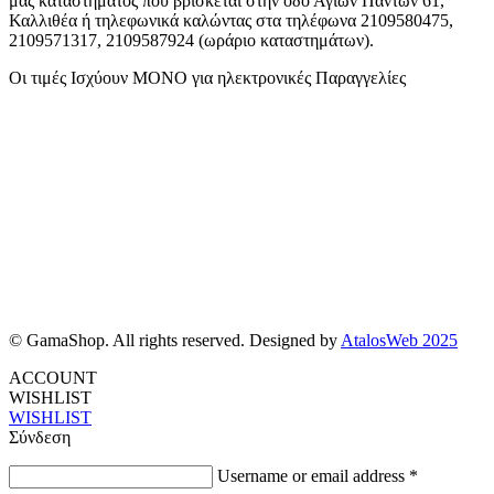
μας καταστήματος που βρίσκεται στην οδό Αγιων Πάντων 61,
Καλλιθέα ή τηλεφωνικά καλώντας στα τηλέφωνα 2109580475,
2109571317, 2109587924 (ωράριο καταστημάτων).
Οι τιμές Ισχύουν ΜΟΝΟ για ηλεκτρονικές Παραγγελίες
© GamaShop. All rights reserved. Designed by
AtalosWeb 2025
ACCOUNT
WISHLIST
WISHLIST
Σύνδεση
Username or email address
*