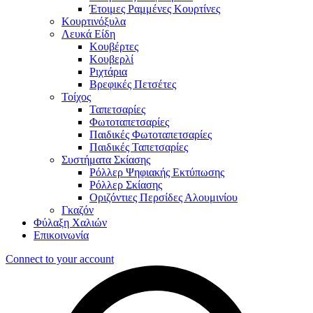
Έτοιμες Ραμμένες Κουρτίνες
Κουρτινόξυλα
Λευκά Είδη
Κουβέρτες
Κουβερλί
Ριχτάρια
Βρεφικές Πετσέτες
Τοίχος
Ταπετσαρίες
Φωτοταπετσαρίες
Παιδικές Φωτοταπετσαρίες
Παιδικές Ταπετσαρίες
Συστήματα Σκίασης
Ρόλλερ Ψηφιακής Εκτύπωσης
Ρόλλερ Σκίασης
Οριζόντιες Περσίδες Αλουμινίου
Γκαζόν
Φύλαξη Χαλιών
Επικοινωνία
Connect to your account