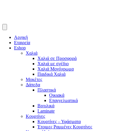
Αρχική
Εταιρεία
Eshop
Χαλιά
Χαλιά σε Προσφορά
Χαλιά με σχέδιο
Χαλιά Μονόχρωμα
Παιδικά Χαλιά
Μοκέτες
Δάπεδα
Πλαστικά
Οικιακά
Επαγγελματικά
Βινυλικά
Laminate
Κουρτίνες
Κουρτίνες – Υφάσματα
Έτοιμες Ραμμένες Κουρτίνες