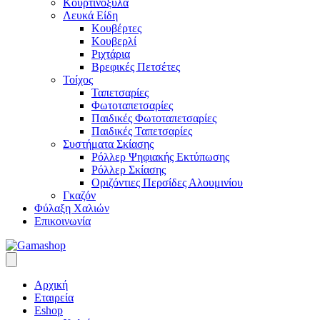
Κουρτινόξυλα
Λευκά Είδη
Κουβέρτες
Κουβερλί
Ριχτάρια
Βρεφικές Πετσέτες
Τοίχος
Ταπετσαρίες
Φωτοταπετσαρίες
Παιδικές Φωτοταπετσαρίες
Παιδικές Ταπετσαρίες
Συστήματα Σκίασης
Ρόλλερ Ψηφιακής Εκτύπωσης
Ρόλλερ Σκίασης
Οριζόντιες Περσίδες Αλουμινίου
Γκαζόν
Φύλαξη Χαλιών
Επικοινωνία
Αρχική
Εταιρεία
Eshop