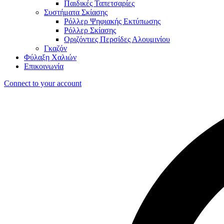
Παιδικές Ταπετσαρίες
Συστήματα Σκίασης
Ρόλλερ Ψηφιακής Εκτύπωσης
Ρόλλερ Σκίασης
Οριζόντιες Περσίδες Αλουμινίου
Γκαζόν
Φύλαξη Χαλιών
Επικοινωνία
Connect to your account