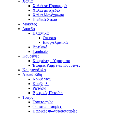
Χαλιά
Χαλιά σε Προσφορά
Χαλιά με σχέδιο
Χαλιά Μονόχρωμα
Παιδικά Χαλιά
Μοκέτες
Δάπεδα
Πλαστικά
Οικιακά
Επαγγελματικά
Βινυλικά
Laminate
Κουρτίνες
Κουρτίνες – Υφάσματα
Έτοιμες Ραμμένες Κουρτίνες
Κουρτινόξυλα
Λευκά Είδη
Κουβέρτες
Κουβερλί
Ριχτάρια
Βρεφικές Πετσέτες
Τοίχος
Ταπετσαρίες
Φωτοταπετσαρίες
Παιδικές Φωτοταπετσαρίες