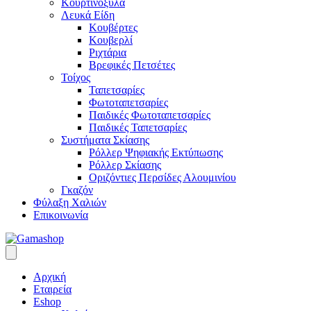
Κουρτινόξυλα
Λευκά Είδη
Κουβέρτες
Κουβερλί
Ριχτάρια
Βρεφικές Πετσέτες
Τοίχος
Ταπετσαρίες
Φωτοταπετσαρίες
Παιδικές Φωτοταπετσαρίες
Παιδικές Ταπετσαρίες
Συστήματα Σκίασης
Ρόλλερ Ψηφιακής Εκτύπωσης
Ρόλλερ Σκίασης
Οριζόντιες Περσίδες Αλουμινίου
Γκαζόν
Φύλαξη Χαλιών
Επικοινωνία
Αρχική
Εταιρεία
Eshop