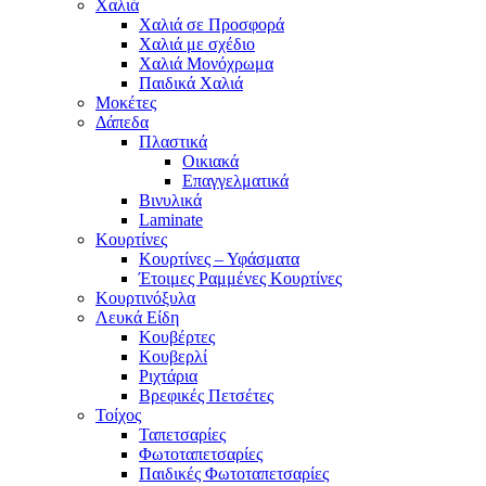
Χαλιά
Χαλιά σε Προσφορά
Χαλιά με σχέδιο
Χαλιά Μονόχρωμα
Παιδικά Χαλιά
Μοκέτες
Δάπεδα
Πλαστικά
Οικιακά
Επαγγελματικά
Βινυλικά
Laminate
Κουρτίνες
Κουρτίνες – Υφάσματα
Έτοιμες Ραμμένες Κουρτίνες
Κουρτινόξυλα
Λευκά Είδη
Κουβέρτες
Κουβερλί
Ριχτάρια
Βρεφικές Πετσέτες
Τοίχος
Ταπετσαρίες
Φωτοταπετσαρίες
Παιδικές Φωτοταπετσαρίες