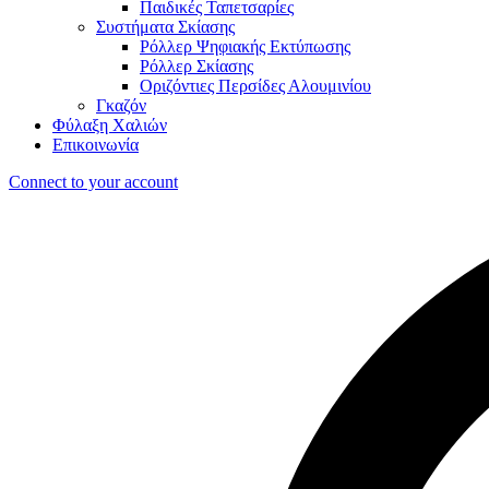
Παιδικές Ταπετσαρίες
Συστήματα Σκίασης
Ρόλλερ Ψηφιακής Εκτύπωσης
Ρόλλερ Σκίασης
Οριζόντιες Περσίδες Αλουμινίου
Γκαζόν
Φύλαξη Χαλιών
Επικοινωνία
Connect to your account