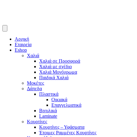
Αρχική
Εταιρεία
Eshop
Χαλιά
Χαλιά σε Προσφορά
Χαλιά με σχέδιο
Χαλιά Μονόχρωμα
Παιδικά Χαλιά
Μοκέτες
Δάπεδα
Πλαστικά
Οικιακά
Επαγγελματικά
Βινυλικά
Laminate
Κουρτίνες
Κουρτίνες – Υφάσματα
Έτοιμες Ραμμένες Κουρτίνες