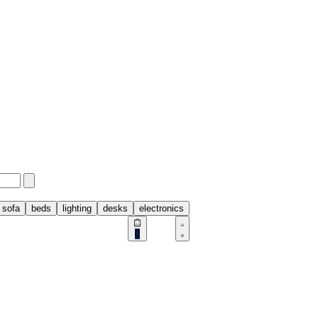
sofa
beds
lighting
desks
electronics
0