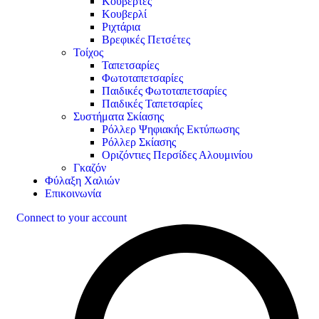
Κουβέρτες
Κουβερλί
Ριχτάρια
Βρεφικές Πετσέτες
Τοίχος
Ταπετσαρίες
Φωτοταπετσαρίες
Παιδικές Φωτοταπετσαρίες
Παιδικές Ταπετσαρίες
Συστήματα Σκίασης
Ρόλλερ Ψηφιακής Εκτύπωσης
Ρόλλερ Σκίασης
Οριζόντιες Περσίδες Αλουμινίου
Γκαζόν
Φύλαξη Χαλιών
Επικοινωνία
Connect to your account