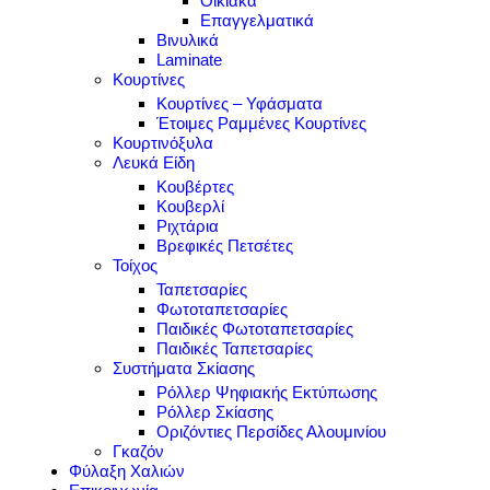
Οικιακά
Επαγγελματικά
Βινυλικά
Laminate
Κουρτίνες
Κουρτίνες – Υφάσματα
Έτοιμες Ραμμένες Κουρτίνες
Κουρτινόξυλα
Λευκά Είδη
Κουβέρτες
Κουβερλί
Ριχτάρια
Βρεφικές Πετσέτες
Τοίχος
Ταπετσαρίες
Φωτοταπετσαρίες
Παιδικές Φωτοταπετσαρίες
Παιδικές Ταπετσαρίες
Συστήματα Σκίασης
Ρόλλερ Ψηφιακής Εκτύπωσης
Ρόλλερ Σκίασης
Οριζόντιες Περσίδες Αλουμινίου
Γκαζόν
Φύλαξη Χαλιών