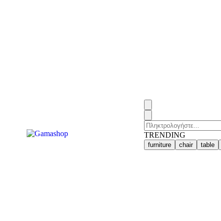
TRENDING
furniture
chair
table