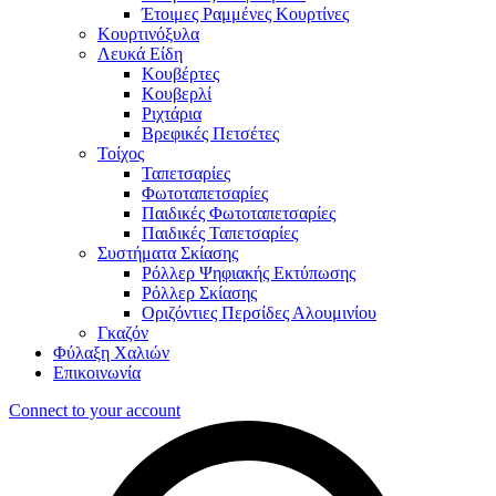
Έτοιμες Ραμμένες Κουρτίνες
Κουρτινόξυλα
Λευκά Είδη
Κουβέρτες
Κουβερλί
Ριχτάρια
Βρεφικές Πετσέτες
Τοίχος
Ταπετσαρίες
Φωτοταπετσαρίες
Παιδικές Φωτοταπετσαρίες
Παιδικές Ταπετσαρίες
Συστήματα Σκίασης
Ρόλλερ Ψηφιακής Εκτύπωσης
Ρόλλερ Σκίασης
Οριζόντιες Περσίδες Αλουμινίου
Γκαζόν
Φύλαξη Χαλιών
Επικοινωνία
Connect to your account