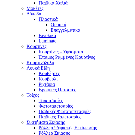
Παιδικά Χαλιά
Μοκέτες
Δάπεδα
Πλαστικά
Οικιακά
Επαγγελματικά
Βινυλικά
Laminate
Κουρτίνες
Κουρτίνες – Υφάσματα
Έτοιμες Ραμμένες Κουρτίνες
Κουρτινόξυλα
Λευκά Είδη
Κουβέρτες
Κουβερλί
Ριχτάρια
Βρεφικές Πετσέτες
Τοίχος
Ταπετσαρίες
Φωτοταπετσαρίες
Παιδικές Φωτοταπετσαρίες
Παιδικές Ταπετσαρίες
Συστήματα Σκίασης
Ρόλλερ Ψηφιακής Εκτύπωσης
Ρόλλερ Σκίασης