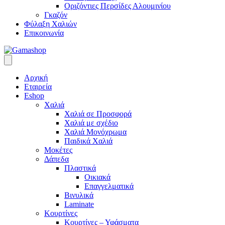
Οριζόντιες Περσίδες Αλουμινίου
Γκαζόν
Φύλαξη Χαλιών
Επικοινωνία
Αρχική
Εταιρεία
Eshop
Χαλιά
Χαλιά σε Προσφορά
Χαλιά με σχέδιο
Χαλιά Μονόχρωμα
Παιδικά Χαλιά
Μοκέτες
Δάπεδα
Πλαστικά
Οικιακά
Επαγγελματικά
Βινυλικά
Laminate
Κουρτίνες
Κουρτίνες – Υφάσματα