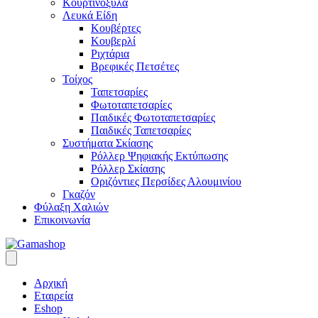
Κουρτινόξυλα
Λευκά Είδη
Κουβέρτες
Κουβερλί
Ριχτάρια
Βρεφικές Πετσέτες
Τοίχος
Ταπετσαρίες
Φωτοταπετσαρίες
Παιδικές Φωτοταπετσαρίες
Παιδικές Ταπετσαρίες
Συστήματα Σκίασης
Ρόλλερ Ψηφιακής Εκτύπωσης
Ρόλλερ Σκίασης
Οριζόντιες Περσίδες Αλουμινίου
Γκαζόν
Φύλαξη Χαλιών
Επικοινωνία
Αρχική
Εταιρεία
Eshop