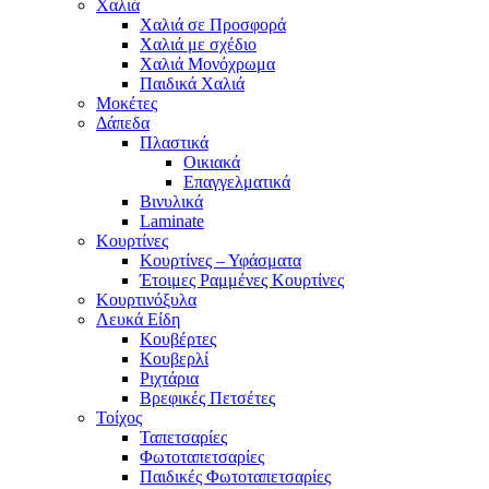
Χαλιά
Χαλιά σε Προσφορά
Χαλιά με σχέδιο
Χαλιά Μονόχρωμα
Παιδικά Χαλιά
Μοκέτες
Δάπεδα
Πλαστικά
Οικιακά
Επαγγελματικά
Βινυλικά
Laminate
Κουρτίνες
Κουρτίνες – Υφάσματα
Έτοιμες Ραμμένες Κουρτίνες
Κουρτινόξυλα
Λευκά Είδη
Κουβέρτες
Κουβερλί
Ριχτάρια
Βρεφικές Πετσέτες
Τοίχος
Ταπετσαρίες
Φωτοταπετσαρίες
Παιδικές Φωτοταπετσαρίες