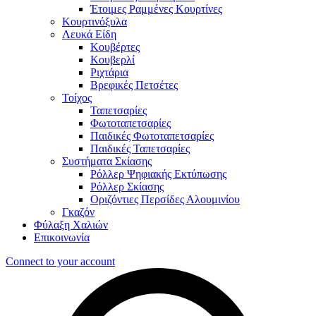
Έτοιμες Ραμμένες Κουρτίνες
Κουρτινόξυλα
Λευκά Είδη
Κουβέρτες
Κουβερλί
Ριχτάρια
Βρεφικές Πετσέτες
Τοίχος
Ταπετσαρίες
Φωτοταπετσαρίες
Παιδικές Φωτοταπετσαρίες
Παιδικές Ταπετσαρίες
Συστήματα Σκίασης
Ρόλλερ Ψηφιακής Εκτύπωσης
Ρόλλερ Σκίασης
Οριζόντιες Περσίδες Αλουμινίου
Γκαζόν
Φύλαξη Χαλιών
Επικοινωνία
Connect to your account