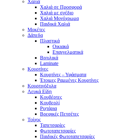
Χαλιά
Χαλιά σε Προσφορά
Χαλιά με σχέδιο
Χαλιά Μονόχρωμα
Παιδικά Χαλιά
Μοκέτες
Δάπεδα
Πλαστικά
Οικιακά
Επαγγελματικά
Βινυλικά
Laminate
Κουρτίνες
Κουρτίνες – Υφάσματα
Έτοιμες Ραμμένες Κουρτίνες
Κουρτινόξυλα
Λευκά Είδη
Κουβέρτες
Κουβερλί
Ριχτάρια
Βρεφικές Πετσέτες
Τοίχος
Ταπετσαρίες
Φωτοταπετσαρίες
Παιδικές Φωτοταπετσαρίες