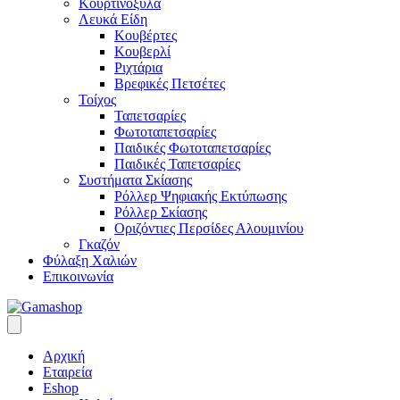
Κουρτινόξυλα
Λευκά Είδη
Κουβέρτες
Κουβερλί
Ριχτάρια
Βρεφικές Πετσέτες
Τοίχος
Ταπετσαρίες
Φωτοταπετσαρίες
Παιδικές Φωτοταπετσαρίες
Παιδικές Ταπετσαρίες
Συστήματα Σκίασης
Ρόλλερ Ψηφιακής Εκτύπωσης
Ρόλλερ Σκίασης
Οριζόντιες Περσίδες Αλουμινίου
Γκαζόν
Φύλαξη Χαλιών
Επικοινωνία
Αρχική
Εταιρεία
Eshop