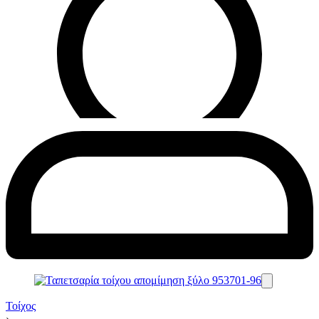
Τοίχος
›