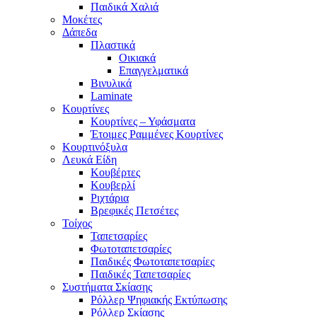
Παιδικά Χαλιά
Μοκέτες
Δάπεδα
Πλαστικά
Οικιακά
Επαγγελματικά
Βινυλικά
Laminate
Κουρτίνες
Κουρτίνες – Υφάσματα
Έτοιμες Ραμμένες Κουρτίνες
Κουρτινόξυλα
Λευκά Είδη
Κουβέρτες
Κουβερλί
Ριχτάρια
Βρεφικές Πετσέτες
Τοίχος
Ταπετσαρίες
Φωτοταπετσαρίες
Παιδικές Φωτοταπετσαρίες
Παιδικές Ταπετσαρίες
Συστήματα Σκίασης
Ρόλλερ Ψηφιακής Εκτύπωσης
Ρόλλερ Σκίασης