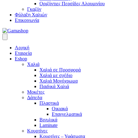
Οριζόντιες Περσίδες Αλουμινίου
Γκαζόν
Φύλαξη Χαλιών
Επικοινωνία
Αρχική
Εταιρεία
Eshop
Χαλιά
Χαλιά σε Προσφορά
Χαλιά με σχέδιο
Χαλιά Μονόχρωμα
Παιδικά Χαλιά
Μοκέτες
Δάπεδα
Πλαστικά
Οικιακά
Επαγγελματικά
Βινυλικά
Laminate
Κουρτίνες
Κουρτίνες – Υφάσματα