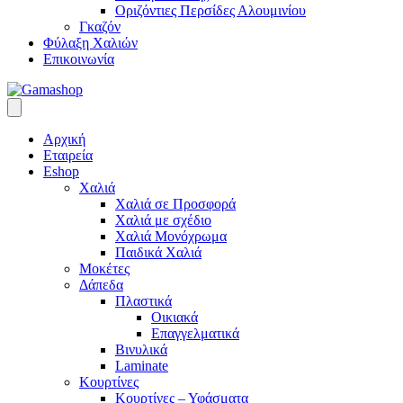
Οριζόντιες Περσίδες Αλουμινίου
Γκαζόν
Φύλαξη Χαλιών
Επικοινωνία
Αρχική
Εταιρεία
Eshop
Χαλιά
Χαλιά σε Προσφορά
Χαλιά με σχέδιο
Χαλιά Μονόχρωμα
Παιδικά Χαλιά
Μοκέτες
Δάπεδα
Πλαστικά
Οικιακά
Επαγγελματικά
Βινυλικά
Laminate
Κουρτίνες
Κουρτίνες – Υφάσματα