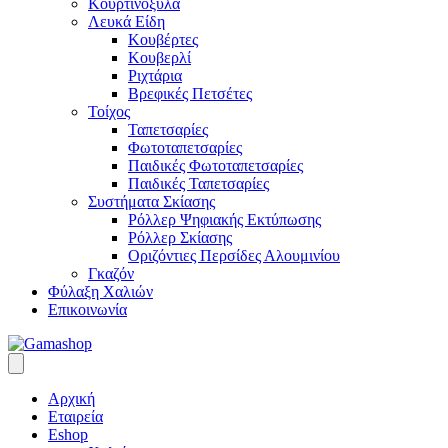
Κουρτινόξυλα
Λευκά Είδη
Κουβέρτες
Κουβερλί
Ριχτάρια
Βρεφικές Πετσέτες
Τοίχος
Ταπετσαρίες
Φωτοταπετσαρίες
Παιδικές Φωτοταπετσαρίες
Παιδικές Ταπετσαρίες
Συστήματα Σκίασης
Ρόλλερ Ψηφιακής Εκτύπωσης
Ρόλλερ Σκίασης
Οριζόντιες Περσίδες Αλουμινίου
Γκαζόν
Φύλαξη Χαλιών
Επικοινωνία
Αρχική
Εταιρεία
Eshop