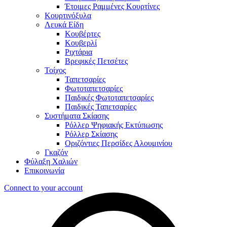
Έτοιμες Ραμμένες Κουρτίνες
Κουρτινόξυλα
Λευκά Είδη
Κουβέρτες
Κουβερλί
Ριχτάρια
Βρεφικές Πετσέτες
Τοίχος
Ταπετσαρίες
Φωτοταπετσαρίες
Παιδικές Φωτοταπετσαρίες
Παιδικές Ταπετσαρίες
Συστήματα Σκίασης
Ρόλλερ Ψηφιακής Εκτύπωσης
Ρόλλερ Σκίασης
Οριζόντιες Περσίδες Αλουμινίου
Γκαζόν
Φύλαξη Χαλιών
Επικοινωνία
Connect to your account