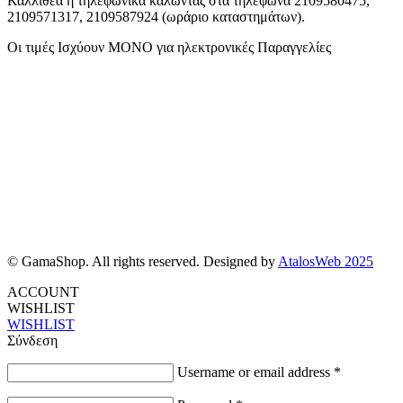
Καλλιθέα ή τηλεφωνικά καλώντας στα τηλέφωνα 2109580475,
2109571317, 2109587924 (ωράριο καταστημάτων).
Οι τιμές Ισχύουν ΜΟΝΟ για ηλεκτρονικές Παραγγελίες
© GamaShop. All rights reserved. Designed by
AtalosWeb 2025
ACCOUNT
WISHLIST
WISHLIST
Σύνδεση
Username or email address
*