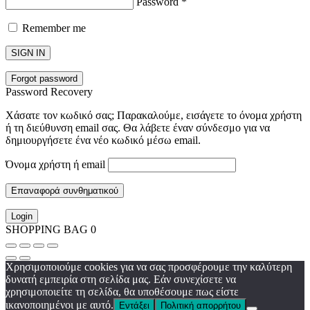
Password
*
Remember me
SIGN IN
Forgot password
Password Recovery
Χάσατε τον κωδικό σας; Παρακαλούμε, εισάγετε το όνομα χρήστη
ή τη διεύθυνση email σας. Θα λάβετε έναν σύνδεσμο για να
δημιουργήσετε ένα νέο κωδικό μέσω email.
Όνομα χρήστη ή email
Επαναφορά συνθηματικού
Login
SHOPPING BAG
0
Χρησιμοποιούμε cookies για να σας προσφέρουμε την καλύτερη
δυνατή εμπειρία στη σελίδα μας. Εάν συνεχίσετε να
χρησιμοποιείτε τη σελίδα, θα υποθέσουμε πως είστε
ικανοποιημένοι με αυτό.
Εντάξει
Πολιτική απορρήτου