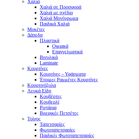
Χαλιά
Χαλιά σε Προσφορά
Χαλιά με σχέδιο
Χαλιά Μονόχρωμα
Παιδικά Χαλιά
Μοκέτες
Δάπεδα
Πλαστικά
Οικιακά
Επαγγελματικά
Βινυλικά
Laminate
Κουρτίνες
Κουρτίνες – Υφάσματα
Έτοιμες Ραμμένες Κουρτίνες
Κουρτινόξυλα
Λευκά Είδη
Κουβέρτες
Κουβερλί
Ριχτάρια
Βρεφικές Πετσέτες
Τοίχος
Ταπετσαρίες
Φωτοταπετσαρίες
Παιδικές Φωτοταπετσαρίες