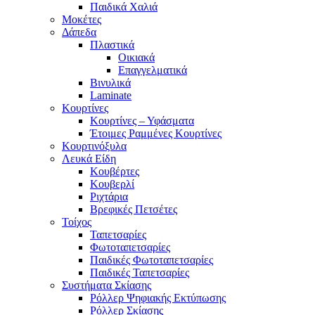
Παιδικά Χαλιά
Μοκέτες
Δάπεδα
Πλαστικά
Οικιακά
Επαγγελματικά
Βινυλικά
Laminate
Κουρτίνες
Κουρτίνες – Υφάσματα
Έτοιμες Ραμμένες Κουρτίνες
Κουρτινόξυλα
Λευκά Είδη
Κουβέρτες
Κουβερλί
Ριχτάρια
Βρεφικές Πετσέτες
Τοίχος
Ταπετσαρίες
Φωτοταπετσαρίες
Παιδικές Φωτοταπετσαρίες
Παιδικές Ταπετσαρίες
Συστήματα Σκίασης
Ρόλλερ Ψηφιακής Εκτύπωσης
Ρόλλερ Σκίασης