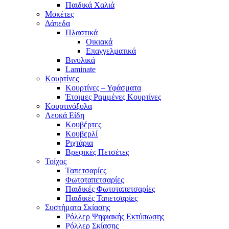
Παιδικά Χαλιά
Μοκέτες
Δάπεδα
Πλαστικά
Οικιακά
Επαγγελματικά
Βινυλικά
Laminate
Κουρτίνες
Κουρτίνες – Υφάσματα
Έτοιμες Ραμμένες Κουρτίνες
Κουρτινόξυλα
Λευκά Είδη
Κουβέρτες
Κουβερλί
Ριχτάρια
Βρεφικές Πετσέτες
Τοίχος
Ταπετσαρίες
Φωτοταπετσαρίες
Παιδικές Φωτοταπετσαρίες
Παιδικές Ταπετσαρίες
Συστήματα Σκίασης
Ρόλλερ Ψηφιακής Εκτύπωσης
Ρόλλερ Σκίασης