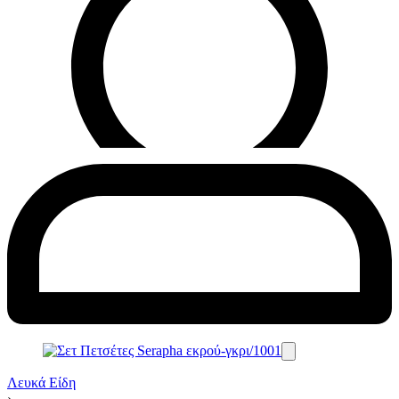
Λευκά Είδη
›