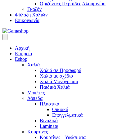
Οριζόντιες Περσίδες Αλουμινίου
Γκαζόν
Φύλαξη Χαλιών
Επικοινωνία
Αρχική
Εταιρεία
Eshop
Χαλιά
Χαλιά σε Προσφορά
Χαλιά με σχέδιο
Χαλιά Μονόχρωμα
Παιδικά Χαλιά
Μοκέτες
Δάπεδα
Πλαστικά
Οικιακά
Επαγγελματικά
Βινυλικά
Laminate
Κουρτίνες
Κουρτίνες – Υφάσματα