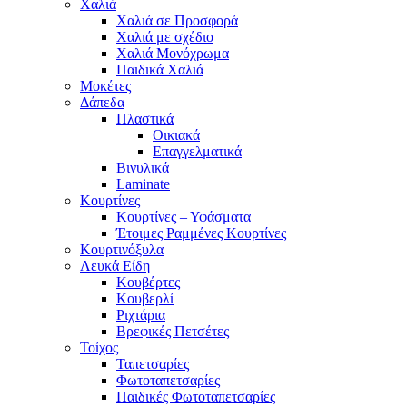
Χαλιά
Χαλιά σε Προσφορά
Χαλιά με σχέδιο
Χαλιά Μονόχρωμα
Παιδικά Χαλιά
Μοκέτες
Δάπεδα
Πλαστικά
Οικιακά
Επαγγελματικά
Βινυλικά
Laminate
Κουρτίνες
Κουρτίνες – Υφάσματα
Έτοιμες Ραμμένες Κουρτίνες
Κουρτινόξυλα
Λευκά Είδη
Κουβέρτες
Κουβερλί
Ριχτάρια
Βρεφικές Πετσέτες
Τοίχος
Ταπετσαρίες
Φωτοταπετσαρίες
Παιδικές Φωτοταπετσαρίες