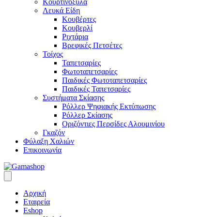
Κουρτινόξυλα
Λευκά Είδη
Κουβέρτες
Κουβερλί
Ριχτάρια
Βρεφικές Πετσέτες
Τοίχος
Ταπετσαρίες
Φωτοταπετσαρίες
Παιδικές Φωτοταπετσαρίες
Παιδικές Ταπετσαρίες
Συστήματα Σκίασης
Ρόλλερ Ψηφιακής Εκτύπωσης
Ρόλλερ Σκίασης
Οριζόντιες Περσίδες Αλουμινίου
Γκαζόν
Φύλαξη Χαλιών
Επικοινωνία
Αρχική
Εταιρεία
Eshop