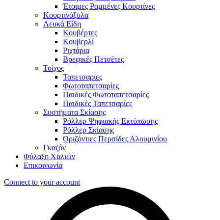
Έτοιμες Ραμμένες Κουρτίνες
Κουρτινόξυλα
Λευκά Είδη
Κουβέρτες
Κουβερλί
Ριχτάρια
Βρεφικές Πετσέτες
Τοίχος
Ταπετσαρίες
Φωτοταπετσαρίες
Παιδικές Φωτοταπετσαρίες
Παιδικές Ταπετσαρίες
Συστήματα Σκίασης
Ρόλλερ Ψηφιακής Εκτύπωσης
Ρόλλερ Σκίασης
Οριζόντιες Περσίδες Αλουμινίου
Γκαζόν
Φύλαξη Χαλιών
Επικοινωνία
Connect to your account