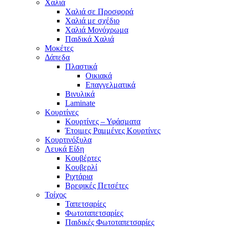
Χαλιά
Χαλιά σε Προσφορά
Χαλιά με σχέδιο
Χαλιά Μονόχρωμα
Παιδικά Χαλιά
Μοκέτες
Δάπεδα
Πλαστικά
Οικιακά
Επαγγελματικά
Βινυλικά
Laminate
Κουρτίνες
Κουρτίνες – Υφάσματα
Έτοιμες Ραμμένες Κουρτίνες
Κουρτινόξυλα
Λευκά Είδη
Κουβέρτες
Κουβερλί
Ριχτάρια
Βρεφικές Πετσέτες
Τοίχος
Ταπετσαρίες
Φωτοταπετσαρίες
Παιδικές Φωτοταπετσαρίες