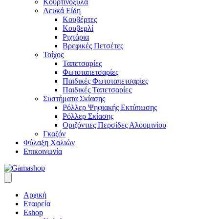
Κουρτινόξυλα
Λευκά Είδη
Κουβέρτες
Κουβερλί
Ριχτάρια
Βρεφικές Πετσέτες
Τοίχος
Ταπετσαρίες
Φωτοταπετσαρίες
Παιδικές Φωτοταπετσαρίες
Παιδικές Ταπετσαρίες
Συστήματα Σκίασης
Ρόλλερ Ψηφιακής Εκτύπωσης
Ρόλλερ Σκίασης
Οριζόντιες Περσίδες Αλουμινίου
Γκαζόν
Φύλαξη Χαλιών
Επικοινωνία
Αρχική
Εταιρεία
Eshop