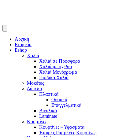
Αρχική
Εταιρεία
Eshop
Χαλιά
Χαλιά σε Προσφορά
Χαλιά με σχέδιο
Χαλιά Μονόχρωμα
Παιδικά Χαλιά
Μοκέτες
Δάπεδα
Πλαστικά
Οικιακά
Επαγγελματικά
Βινυλικά
Laminate
Κουρτίνες
Κουρτίνες – Υφάσματα
Έτοιμες Ραμμένες Κουρτίνες