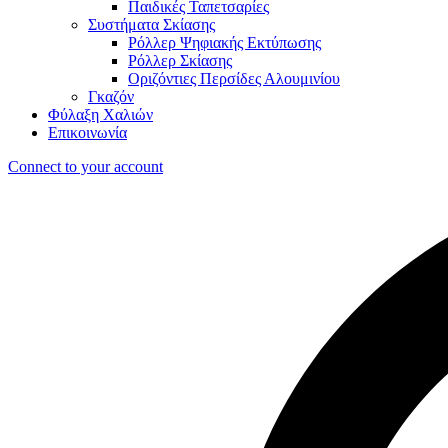
Παιδικές Ταπετσαρίες
Συστήματα Σκίασης
Ρόλλερ Ψηφιακής Εκτύπωσης
Ρόλλερ Σκίασης
Οριζόντιες Περσίδες Αλουμινίου
Γκαζόν
Φύλαξη Χαλιών
Επικοινωνία
Connect to your account