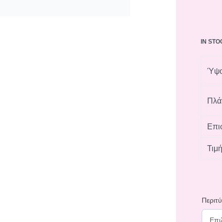
IN ST
Ύψο
Πλά
Επιφ
Τιμ
Περιτ