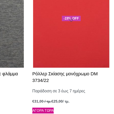
-19% OFF
ε φλάμμα
Ρόλλερ Σκίασης μονόχρωμο DM
3734/22
Παράδοση σε 3 έως 7 ημέρες
€
31,00
/ τμ.
€
25,00
/ τμ.
ΑΓΟΡΑ ΤΩΡΑ