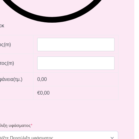
OCK
ς(m)
τος(m)
άνεια(τμ.)
0,00
ή
€0,00
ύλιξη υφάσματος
*