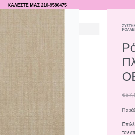
ΚΑΛΕΣΤΕ ΜΑΣ 210-9580475
ΣΥΣΤΉ
ΡΌΛΛΕ
0
Ρό
Πλ
OB
€
57,
Παράδ
Επιλέ
τον ε