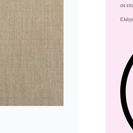
σε επ
Ελάχι