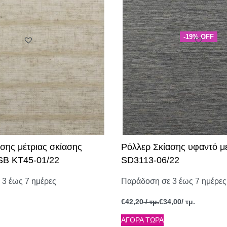
-19% OFF
σης μέτριας σκίασης
Ρόλλερ Σκίασης υφαντό μ
 SB KT45-01/22
SD3113-06/22
3 έως 7 ημέρες
Παράδοση σε 3 έως 7 ημέρες
€
42,20
/ τμ.
€
34,00
/ τμ.
ΑΓΟΡΑ ΤΩΡΑ