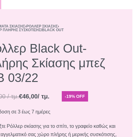
ΜΑΤΑ ΣΚΊΑΣΗΣ
›
ΡΌΛΛΕΡ ΣΚΊΑΣΗΣ
›
Ρ ΠΛΉΡΗΣ ΣΥΣΚΌΤΙΣΗΣ/BLACK OUT
λλερ Black Out-
ήρης Σκίασης μπεζ
 03/22
00
/ τμ.
€
46,00
/ τμ.
-19% OFF
οση σε 3 έως 7 ημέρες
ξτε Ρόλλερ σκίασης για το σπίτι, το γραφείο καθώς και
παγγελματικό σας χώρο πλήρης ή μερικής συσκότισης,