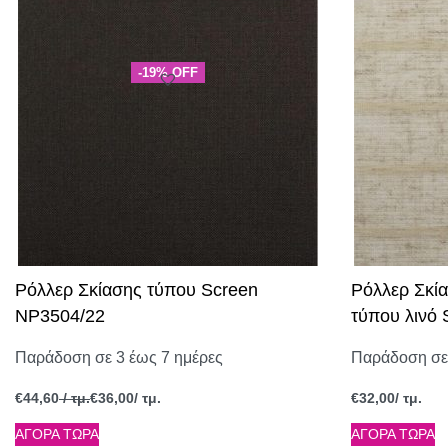
-19% OFF
Ρόλλερ Σκίασης τύπου Screen
Ρόλλερ Σκία
NP3504/22
τύπου λινό
Παράδοση σε 3 έως 7 ημέρες
Παράδοση σε 
€
44,60
/ τμ.
€
36,00
/ τμ.
€
32,00
/ τμ.
ΑΓΟΡΑ ΤΩΡΑ
ΑΓΟΡΑ ΤΩΡΑ