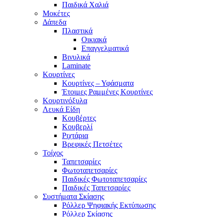
Παιδικά Χαλιά
Μοκέτες
Δάπεδα
Πλαστικά
Οικιακά
Επαγγελματικά
Βινυλικά
Laminate
Κουρτίνες
Κουρτίνες – Υφάσματα
Έτοιμες Ραμμένες Κουρτίνες
Κουρτινόξυλα
Λευκά Είδη
Κουβέρτες
Κουβερλί
Ριχτάρια
Βρεφικές Πετσέτες
Τοίχος
Ταπετσαρίες
Φωτοταπετσαρίες
Παιδικές Φωτοταπετσαρίες
Παιδικές Ταπετσαρίες
Συστήματα Σκίασης
Ρόλλερ Ψηφιακής Εκτύπωσης
Ρόλλερ Σκίασης