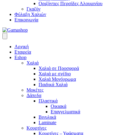
Οριζόντιες Περσίδες Αλουμινίου
Γκαζόν
Φύλαξη Χαλιών
Επικοινωνία
Αρχική
Εταιρεία
Eshop
Χαλιά
Χαλιά σε Προσφορά
Χαλιά με σχέδιο
Χαλιά Μονόχρωμα
Παιδικά Χαλιά
Μοκέτες
Δάπεδα
Πλαστικά
Οικιακά
Επαγγελματικά
Βινυλικά
Laminate
Κουρτίνες
Κουρτίνες – Υφάσματα