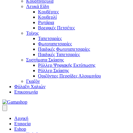
Κουρτινόξυλα
Λευκά Είδη
Κουβέρτες
Κουβερλί
Ριχτάρια
Βρεφικές Πετσέτες
Τοίχος
Ταπετσαρίες
Φωτοταπετσαρίες
Παιδικές Φωτοταπετσαρίες
Παιδικές Ταπετσαρίες
Συστήματα Σκίασης
Ρόλλερ Ψηφιακής Εκτύπωσης
Ρόλλερ Σκίασης
Οριζόντιες Περσίδες Αλουμινίου
Γκαζόν
Φύλαξη Χαλιών
Επικοινωνία
Αρχική
Εταιρεία
Eshop