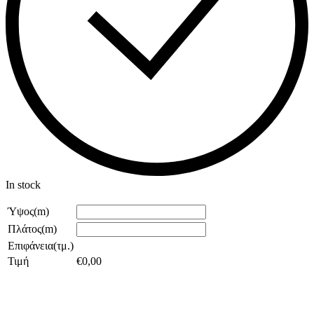
In stock
Ύψος(m)
Πλάτος(m)
Επιφάνεια(τμ.)
Τιμή
€
0,00