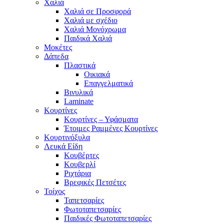
Χαλιά
Χαλιά σε Προσφορά
Χαλιά με σχέδιο
Χαλιά Μονόχρωμα
Παιδικά Χαλιά
Μοκέτες
Δάπεδα
Πλαστικά
Οικιακά
Επαγγελματικά
Βινυλικά
Laminate
Κουρτίνες
Κουρτίνες – Υφάσματα
Έτοιμες Ραμμένες Κουρτίνες
Κουρτινόξυλα
Λευκά Είδη
Κουβέρτες
Κουβερλί
Ριχτάρια
Βρεφικές Πετσέτες
Τοίχος
Ταπετσαρίες
Φωτοταπετσαρίες
Παιδικές Φωτοταπετσαρίες