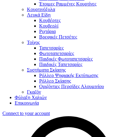
Έτοιμες Ραμμένες Κουρτίνες
Κουρτινόξυλα
Λευκά Είδη
Κουβέρτες
Κουβερλί
Ριχτάρια
Βρεφικές Πετσέτες
Τοίχος
Ταπετσαρίες
Φωτοταπετσαρίες
Παιδικές Φωτοταπετσαρίες
Παιδικές Ταπετσαρίες
Συστήματα Σκίασης
Ρόλλερ Ψηφιακής Εκτύπωσης
Ρόλλερ Σκίασης
Οριζόντιες Περσίδες Αλουμινίου
Γκαζόν
Φύλαξη Χαλιών
Επικοινωνία
Connect to your account