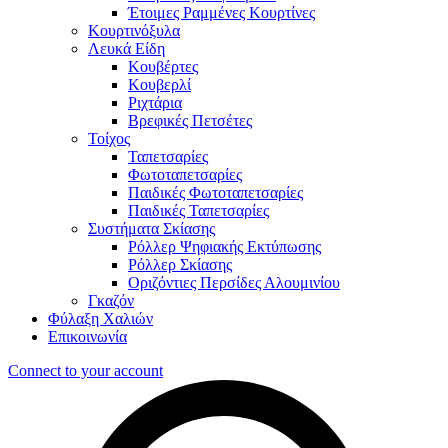
Έτοιμες Ραμμένες Κουρτίνες
Κουρτινόξυλα
Λευκά Είδη
Κουβέρτες
Κουβερλί
Ριχτάρια
Βρεφικές Πετσέτες
Τοίχος
Ταπετσαρίες
Φωτοταπετσαρίες
Παιδικές Φωτοταπετσαρίες
Παιδικές Ταπετσαρίες
Συστήματα Σκίασης
Ρόλλερ Ψηφιακής Εκτύπωσης
Ρόλλερ Σκίασης
Οριζόντιες Περσίδες Αλουμινίου
Γκαζόν
Φύλαξη Χαλιών
Επικοινωνία
Connect to your account