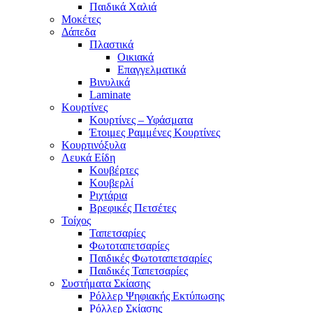
Παιδικά Χαλιά
Μοκέτες
Δάπεδα
Πλαστικά
Οικιακά
Επαγγελματικά
Βινυλικά
Laminate
Κουρτίνες
Κουρτίνες – Υφάσματα
Έτοιμες Ραμμένες Κουρτίνες
Κουρτινόξυλα
Λευκά Είδη
Κουβέρτες
Κουβερλί
Ριχτάρια
Βρεφικές Πετσέτες
Τοίχος
Ταπετσαρίες
Φωτοταπετσαρίες
Παιδικές Φωτοταπετσαρίες
Παιδικές Ταπετσαρίες
Συστήματα Σκίασης
Ρόλλερ Ψηφιακής Εκτύπωσης
Ρόλλερ Σκίασης