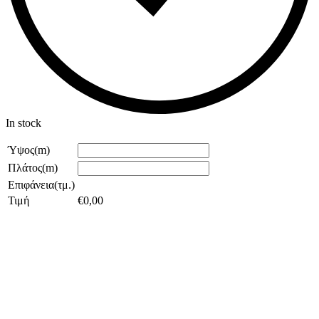
In stock
Ύψος(m)
Πλάτος(m)
Επιφάνεια(τμ.)
Τιμή
€
0,00