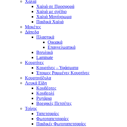
Χαλιά
Χαλιά σε Προσφορά
Χαλιά με σχέδιο
Χαλιά Μονόχρωμα
Παιδικά Χαλιά
Μοκέτες
Δάπεδα
Πλαστικά
Οικιακά
Επαγγελματικά
Βινυλικά
Laminate
Κουρτίνες
Κουρτίνες – Υφάσματα
Έτοιμες Ραμμένες Κουρτίνες
Κουρτινόξυλα
Λευκά Είδη
Κουβέρτες
Κουβερλί
Ριχτάρια
Βρεφικές Πετσέτες
Τοίχος
Ταπετσαρίες
Φωτοταπετσαρίες
Παιδικές Φωτοταπετσαρίες