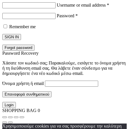
Username or email address
*
Password
*
Remember me
SIGN IN
Forgot password
Password Recovery
Χάσατε τον κωδικό σας; Παρακαλούμε, εισάγετε το όνομα χρήστη
ή τη διεύθυνση email σας. Θα λάβετε έναν σύνδεσμο για να
δημιουργήσετε ένα νέο κωδικό μέσω email.
Όνομα χρήστη ή email
Επαναφορά συνθηματικού
Login
SHOPPING BAG
0
Χρησιμοποιούμε cookies για να σας προσφέρουμε την καλύτερη