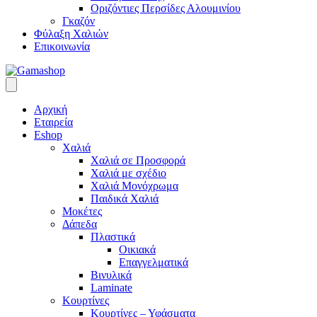
Οριζόντιες Περσίδες Αλουμινίου
Γκαζόν
Φύλαξη Χαλιών
Επικοινωνία
Αρχική
Εταιρεία
Eshop
Χαλιά
Χαλιά σε Προσφορά
Χαλιά με σχέδιο
Χαλιά Μονόχρωμα
Παιδικά Χαλιά
Μοκέτες
Δάπεδα
Πλαστικά
Οικιακά
Επαγγελματικά
Βινυλικά
Laminate
Κουρτίνες
Κουρτίνες – Υφάσματα