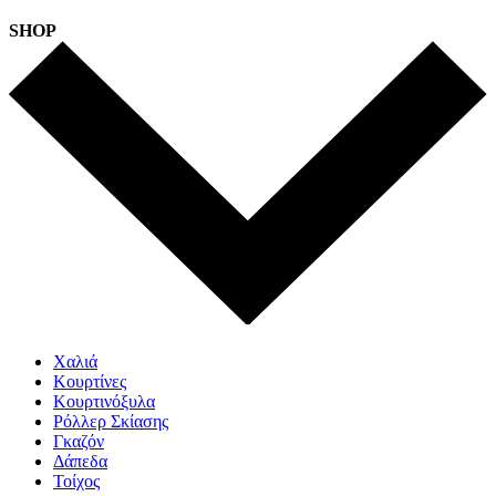
SHOP
Χαλιά
Κουρτίνες
Κουρτινόξυλα
Ρόλλερ Σκίασης
Γκαζόν
Δάπεδα
Τοίχος