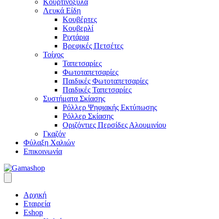
Κουρτινόξυλα
Λευκά Είδη
Κουβέρτες
Κουβερλί
Ριχτάρια
Βρεφικές Πετσέτες
Τοίχος
Ταπετσαρίες
Φωτοταπετσαρίες
Παιδικές Φωτοταπετσαρίες
Παιδικές Ταπετσαρίες
Συστήματα Σκίασης
Ρόλλερ Ψηφιακής Εκτύπωσης
Ρόλλερ Σκίασης
Οριζόντιες Περσίδες Αλουμινίου
Γκαζόν
Φύλαξη Χαλιών
Επικοινωνία
Αρχική
Εταιρεία
Eshop