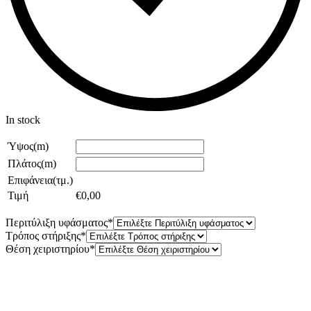
In stock
Ύψος(m)
Πλάτος(m)
Επιφάνεια(τμ.)
Τιμή
€
0,00
Περιτύλιξη υφάσματος
*
Τρόπος στήριξης
*
Θέση χειριστηρίου
*