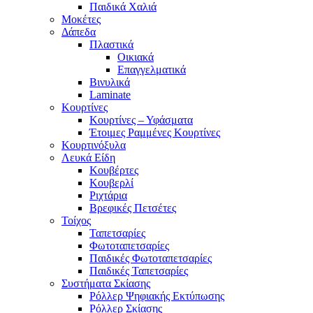
Παιδικά Χαλιά
Μοκέτες
Δάπεδα
Πλαστικά
Οικιακά
Επαγγελματικά
Βινυλικά
Laminate
Κουρτίνες
Κουρτίνες – Υφάσματα
Έτοιμες Ραμμένες Κουρτίνες
Κουρτινόξυλα
Λευκά Είδη
Κουβέρτες
Κουβερλί
Ριχτάρια
Βρεφικές Πετσέτες
Τοίχος
Ταπετσαρίες
Φωτοταπετσαρίες
Παιδικές Φωτοταπετσαρίες
Παιδικές Ταπετσαρίες
Συστήματα Σκίασης
Ρόλλερ Ψηφιακής Εκτύπωσης
Ρόλλερ Σκίασης