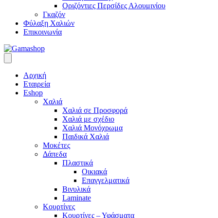
Οριζόντιες Περσίδες Αλουμινίου
Γκαζόν
Φύλαξη Χαλιών
Επικοινωνία
Αρχική
Εταιρεία
Eshop
Χαλιά
Χαλιά σε Προσφορά
Χαλιά με σχέδιο
Χαλιά Μονόχρωμα
Παιδικά Χαλιά
Μοκέτες
Δάπεδα
Πλαστικά
Οικιακά
Επαγγελματικά
Βινυλικά
Laminate
Κουρτίνες
Κουρτίνες – Υφάσματα