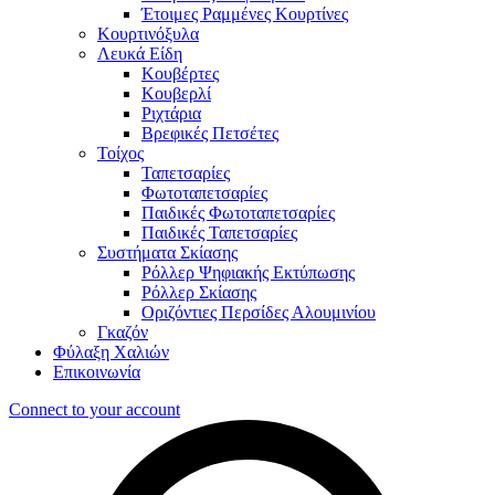
Έτοιμες Ραμμένες Κουρτίνες
Κουρτινόξυλα
Λευκά Είδη
Κουβέρτες
Κουβερλί
Ριχτάρια
Βρεφικές Πετσέτες
Τοίχος
Ταπετσαρίες
Φωτοταπετσαρίες
Παιδικές Φωτοταπετσαρίες
Παιδικές Ταπετσαρίες
Συστήματα Σκίασης
Ρόλλερ Ψηφιακής Εκτύπωσης
Ρόλλερ Σκίασης
Οριζόντιες Περσίδες Αλουμινίου
Γκαζόν
Φύλαξη Χαλιών
Επικοινωνία
Connect to your account