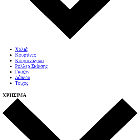
Χαλιά
Κουρτίνες
Κουρτινόξυλα
Ρόλλερ Σκίασης
Γκαζόν
Δάπεδα
Τοίχος
ΧΡΗΣΙΜΑ