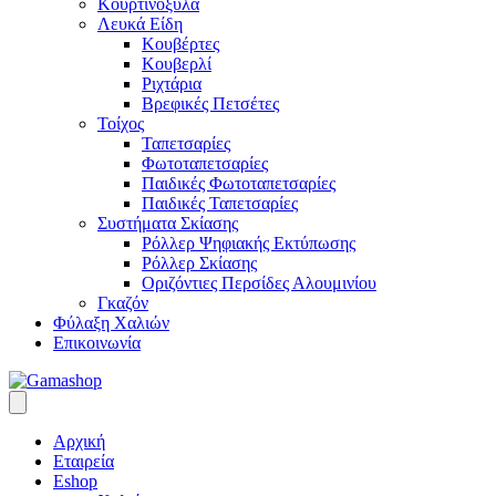
Κουρτινόξυλα
Λευκά Είδη
Κουβέρτες
Κουβερλί
Ριχτάρια
Βρεφικές Πετσέτες
Τοίχος
Ταπετσαρίες
Φωτοταπετσαρίες
Παιδικές Φωτοταπετσαρίες
Παιδικές Ταπετσαρίες
Συστήματα Σκίασης
Ρόλλερ Ψηφιακής Εκτύπωσης
Ρόλλερ Σκίασης
Οριζόντιες Περσίδες Αλουμινίου
Γκαζόν
Φύλαξη Χαλιών
Επικοινωνία
Αρχική
Εταιρεία
Eshop