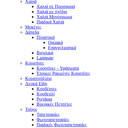
Χαλιά
Χαλιά σε Προσφορά
Χαλιά με σχέδιο
Χαλιά Μονόχρωμα
Παιδικά Χαλιά
Μοκέτες
Δάπεδα
Πλαστικά
Οικιακά
Επαγγελματικά
Βινυλικά
Laminate
Κουρτίνες
Κουρτίνες – Υφάσματα
Έτοιμες Ραμμένες Κουρτίνες
Κουρτινόξυλα
Λευκά Είδη
Κουβέρτες
Κουβερλί
Ριχτάρια
Βρεφικές Πετσέτες
Τοίχος
Ταπετσαρίες
Φωτοταπετσαρίες
Παιδικές Φωτοταπετσαρίες