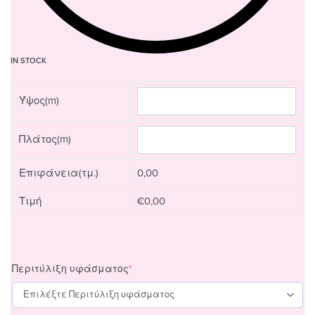
IN STOCK
Ύψος(m)
Πλάτος(m)
Επιφάνεια(τμ.)
0,00
Τιμή
€0,00
Περιτύλιξη υφάσματος
*