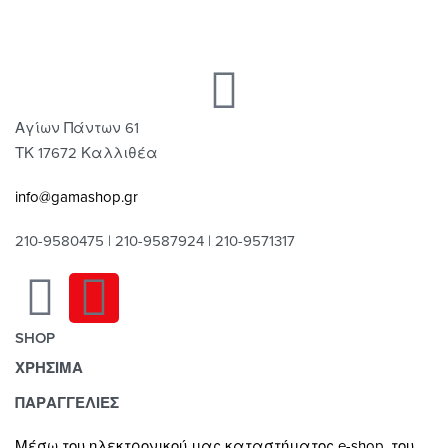
Αγίων Πάντων 61
ΤΚ 17672 Καλλιθέα
info@gamashop.gr
210-9580475 | 210-9587924 | 210-9571317
SHOP
ΧΡΗΣΙΜΑ
Χαλιά
Κουρτίνες
Τρόποι Πληρωμής
ΠΑΡΑΓΓΕΛΙΕΣ
Κουρτινόξυλα
Τρόποι & Έξοδα Αποστολής
Μέσω του ηλεκτρονικού μας καταστήματος
e-shop,
του