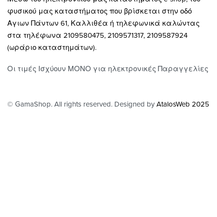
Ρόλλερ Σκίασης
Επιστροφές
φυσικού μας καταστήματος που βρίσκεται στην οδό
Γκαζόν
Οροι και Προϋποθέσεις Χρήσης
Αγιων Πάντων 61, Καλλιθέα ή τηλεφωνικά καλώντας
Δάπεδα
Προστασία Απορρήτου
στα τηλέφωνα 2109580475, 2109571317, 2109587924
Τοίχος
(ωράριο καταστημάτων).
Οι τιμές Ισχύουν ΜΟΝΟ για ηλεκτρονικές Παραγγελίες
© GamaShop. All rights reserved. Designed by
AtalosWeb 2025