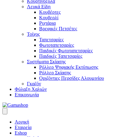
Κουρτινόξυλα
Λευκά Είδη
Κουβέρτες
Κουβερλί
Ριχτάρια
Βρεφικές Πετσέτες
Τοίχος
Ταπετσαρίες
Φωτοταπετσαρίες
Παιδικές Φωτοταπετσαρίες
Παιδικές Ταπετσαρίες
Συστήματα Σκίασης
Ρόλλερ Ψηφιακής Εκτύπωσης
Ρόλλερ Σκίασης
Οριζόντιες Περσίδες Αλουμινίου
Γκαζόν
Φύλαξη Χαλιών
Επικοινωνία
Αρχική
Εταιρεία
Eshop