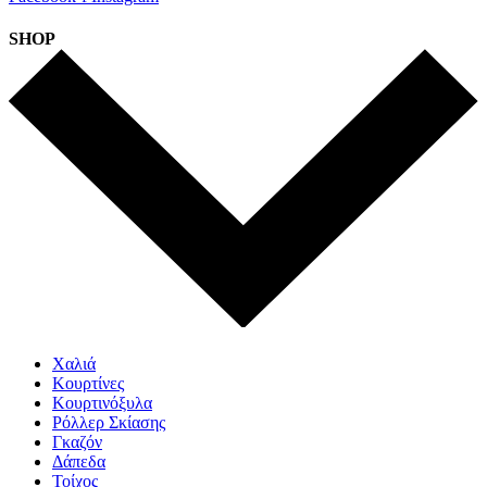
SHOP
Χαλιά
Κουρτίνες
Κουρτινόξυλα
Ρόλλερ Σκίασης
Γκαζόν
Δάπεδα
Τοίχος