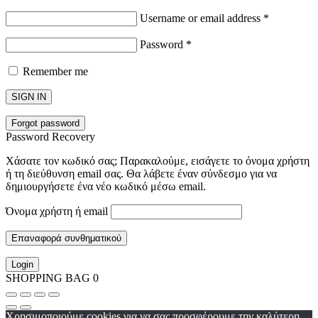
Username or email address
*
Password
*
Remember me
SIGN IN
Forgot password
Password Recovery
Χάσατε τον κωδικό σας; Παρακαλούμε, εισάγετε το όνομα χρήστη
ή τη διεύθυνση email σας. Θα λάβετε έναν σύνδεσμο για να
δημιουργήσετε ένα νέο κωδικό μέσω email.
Όνομα χρήστη ή email
Επαναφορά συνθηματικού
Login
SHOPPING BAG
0
Χρησιμοποιούμε cookies για να σας προσφέρουμε την καλύτερη