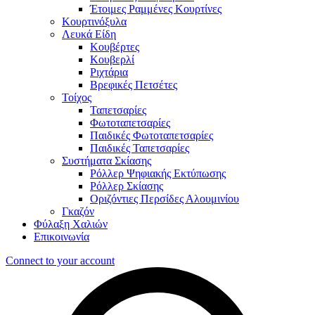
Έτοιμες Ραμμένες Κουρτίνες
Κουρτινόξυλα
Λευκά Είδη
Κουβέρτες
Κουβερλί
Ριχτάρια
Βρεφικές Πετσέτες
Τοίχος
Ταπετσαρίες
Φωτοταπετσαρίες
Παιδικές Φωτοταπετσαρίες
Παιδικές Ταπετσαρίες
Συστήματα Σκίασης
Ρόλλερ Ψηφιακής Εκτύπωσης
Ρόλλερ Σκίασης
Οριζόντιες Περσίδες Αλουμινίου
Γκαζόν
Φύλαξη Χαλιών
Επικοινωνία
Connect to your account