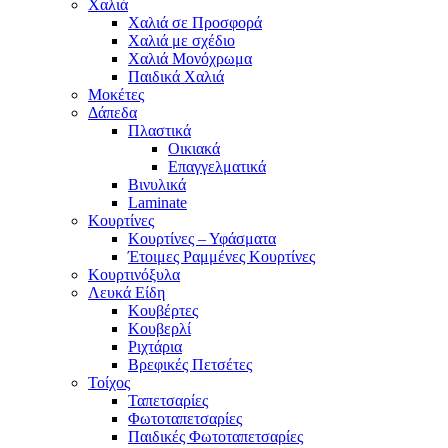
Χαλιά
Χαλιά σε Προσφορά
Χαλιά με σχέδιο
Χαλιά Μονόχρωμα
Παιδικά Χαλιά
Μοκέτες
Δάπεδα
Πλαστικά
Οικιακά
Επαγγελματικά
Βινυλικά
Laminate
Κουρτίνες
Κουρτίνες – Υφάσματα
Έτοιμες Ραμμένες Κουρτίνες
Κουρτινόξυλα
Λευκά Είδη
Κουβέρτες
Κουβερλί
Ριχτάρια
Βρεφικές Πετσέτες
Τοίχος
Ταπετσαρίες
Φωτοταπετσαρίες
Παιδικές Φωτοταπετσαρίες