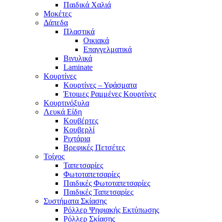
Παιδικά Χαλιά
Μοκέτες
Δάπεδα
Πλαστικά
Οικιακά
Επαγγελματικά
Βινυλικά
Laminate
Κουρτίνες
Κουρτίνες – Υφάσματα
Έτοιμες Ραμμένες Κουρτίνες
Κουρτινόξυλα
Λευκά Είδη
Κουβέρτες
Κουβερλί
Ριχτάρια
Βρεφικές Πετσέτες
Τοίχος
Ταπετσαρίες
Φωτοταπετσαρίες
Παιδικές Φωτοταπετσαρίες
Παιδικές Ταπετσαρίες
Συστήματα Σκίασης
Ρόλλερ Ψηφιακής Εκτύπωσης
Ρόλλερ Σκίασης