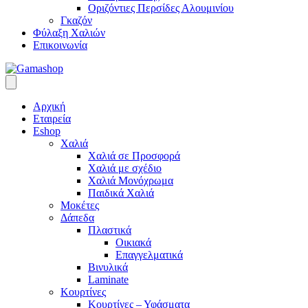
Οριζόντιες Περσίδες Αλουμινίου
Γκαζόν
Φύλαξη Χαλιών
Επικοινωνία
Αρχική
Εταιρεία
Eshop
Χαλιά
Χαλιά σε Προσφορά
Χαλιά με σχέδιο
Χαλιά Μονόχρωμα
Παιδικά Χαλιά
Μοκέτες
Δάπεδα
Πλαστικά
Οικιακά
Επαγγελματικά
Βινυλικά
Laminate
Κουρτίνες
Κουρτίνες – Υφάσματα